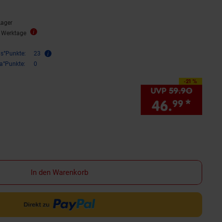
Lager
5 Werktage
is°Punkte:
23
ra°Punkte:
0
-21 %
Sie Sparen 21 Prozent,
UVP
59.
90
UVP : 5
46.
*
Sie 
99
In den Warenkorb