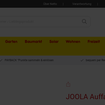
Über Netto
Verantwortung
Garten
Baumarkt
Solar
Wohnen
Freizeit
PAYBACK °Punkte sammeln & einlösen
bequem per Re
Tischtennisroboter
JOOLA Auffa