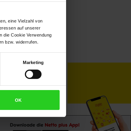
en, eine Vielzahl von
teressen auf unserer
 in die Cookie Verwendung
n bzw. widerrufen.
Marketing
toKOM
Karriere
OK
Downloade die
Netto plus App!