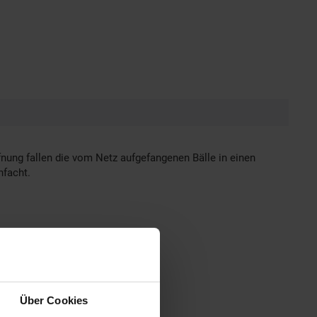
nung fallen die vom Netz aufgefangenen Bälle in einen
nfacht.
Über Cookies