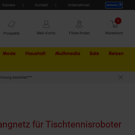
Karriere
Kontakt
Unternehmen
0
Artikel
Mein Konto
Filiale finden
Warenkorb
Prospekte
Mode
Haushalt
Multimedia
Sale
Externer Li
Reisen
chnung bezahlen***
ngnetz für Tischtennisroboter