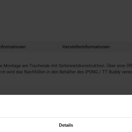
nformationen
Herstellerinformationen
lle Montage am Tischende mit Seitennetzkonstruktion. Über eine Öff
rch wird das Nachfüllen in den Behälter des iPONG / TT Buddy verei
Details