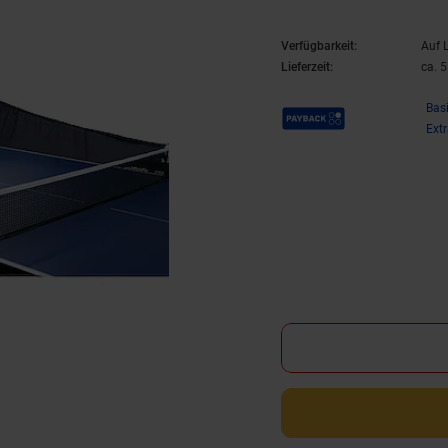
Verfügbarkeit:
Auf 
Lieferzeit:
ca. 
Payback Punkte
Bas
Ext