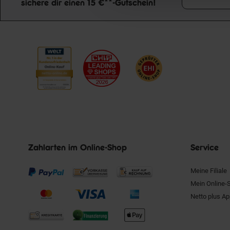
sichere dir einen 15 €**-Gutschein!
Newsletter Anmeldung
Zahlarten im Online-Shop
Service
Meine Filiale
Mein Online-
Netto plus A