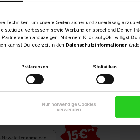
e Techniken, um unsere Seiten sicher und zuverlässig anzubiet
ese stetig zu verbessern sowie Werbung entsprechend Deinen In
artnerseiten anzuzeigen. Mit einem Klick auf „Ok“ willigst Du
gen kannst Du jederzeit in den
Datenschutzinformationen
änder
Präferenzen
Statistiken
Shop
Weinwelt
Rezeptwelt
Net
Nur notwendige Cookies
verwenden
15€
**
m Newsletter anmelden