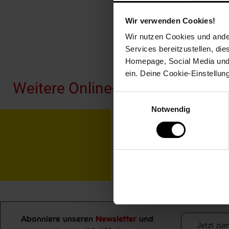
Wir verwenden Cookies!
Wir nutzen Cookies und ander
Services bereitzustellen, di
Fußzeile
Homepage, Social Media und P
ein. Deine Cookie-Einstellun
Weitere Online-Angebote
Einwilligungsauswahl
Notwendig
Netto Reisen
TV-
Abonniere unseren
Newsletter
und
Jetzt zu