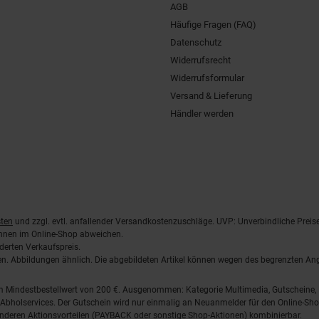
AGB
Häufige Fragen (FAQ)
Datenschutz
Widerrufsrecht
Widerrufsformular
Versand & Lieferung
Händler werden
ten
und zzgl. evtl. anfallender Versandkostenzuschläge. UVP: Unverbindliche Preis
önnen im Online-Shop abweichen.
derten Verkaufspreis.
lten. Abbildungen ähnlich. Die abgebildeten Artikel können wegen des begrenzten A
em Mindestbestellwert von 200 €. Ausgenommen: Kategorie Multimedia, Gutscheine
Abholservices. Der Gutschein wird nur einmalig an Neuanmelder für den Online-Shop
anderen Aktionsvorteilen (PAYBACK oder sonstige Shop-Aktionen) kombinierbar.