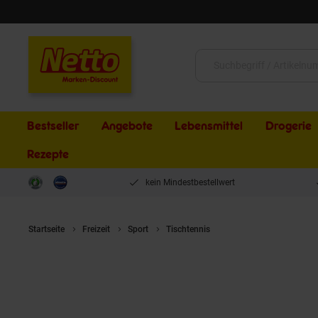
Schließen
Suche:
Bestseller
Angebote
Lebensmittel
Drogerie
Rezepte
kein Mindestbestellwert
Startseite
Freizeit
Sport
Tischtennis
JOOLA Auffangnetz für 