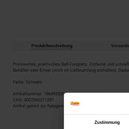
Produktbeschreibung
Versandi
Preiswertes, praktisches Ball-Fangnetz. Einfache und schne
Behälter oder Eimer (nicht im Lieferumfang enthalten). Dadu
Farbe: Schwarz
Artikelnummer: 1964955000
EAN: 4002560211281
Artikel gehört zur Kategorie:
Tischtennis
Zustimmung