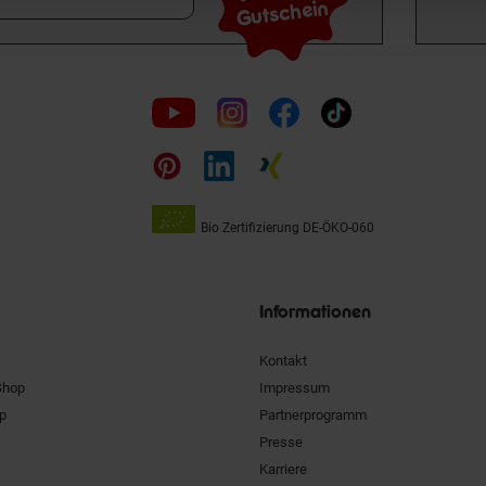
Gutschein
Folge
uns
auf
Bio Zertifizierung
DE-ÖKO-060
Unsere
Siegel
Informationen
Kontakt
Shop
Impressum
pp
Partnerprogramm
Presse
Karriere