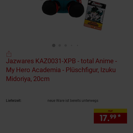
Jazwares KAZ0031-XPB - total Anime -
My Hero Academia - Plüschfigur, Izuku
Midoriya, 20cm
(Produkt aktuell ausverkauft)
Lieferzeit:
neue Ware ist bereits unterwegs
nur
17.
*
nur
99