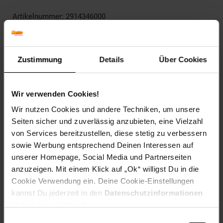
Artikelnummer: 2914346000
EAN: 0191726717911
Artikel gehört zur Kategorie:
Kuscheltiere
Zustimmung
Details
Über Cookies
Versandinformationen
Wir verwenden Cookies!
Wir nutzen Cookies und andere Techniken, um unsere
Herstellerinformationen
Seiten sicher und zuverlässig anzubieten, eine Vielzahl
von Services bereitzustellen, diese stetig zu verbessern
sowie Werbung entsprechend Deinen Interessen auf
Fußzeile
Weitere Online-Angebote
unserer Homepage, Social Media und Partnerseiten
anzuzeigen. Mit einem Klick auf „Ok“ willigst Du in die
Cookie Verwendung ein. Deine Cookie-Einstellungen
Netto Reisen
TV-Shop
Weinwelt
kannst Du jederzeit in den
Datenschutzinformationen
ändern bzw. widerrufen.
Einwilligungsauswahl