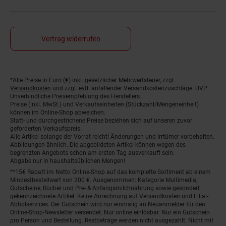
Vertrag widerrufen
*Alle Preise in Euro (€) inkl. gesetzlicher Mehrwertsteuer, zzgl.
Fußnoten
Versandkosten
und zzgl. evtl. anfallender Versandkostenzuschläge. UVP:
Unverbindliche Preisempfehlung des Herstellers.
Preise (inkl. MwSt.) und Verkaufseinheiten (Stückzahl/Mengeneinheit)
können im Online-Shop abweichen.
Statt- und durchgestrichene Preise beziehen sich auf unseren zuvor
geforderten Verkaufspreis.
Alle Artikel solange der Vorrat reicht! Änderungen und Irrtümer vorbehalten.
Abbildungen ähnlich. Die abgebildeten Artikel können wegen des
begrenzten Angebots schon am ersten Tag ausverkauft sein.
Abgabe nur in haushaltsüblichen Mengen!
**15€ Rabatt im Netto Online-Shop auf das komplette Sortiment ab einem
Mindestbestellwert von 200 €. Ausgenommen: Kategorie Multimedia,
Gutscheine, Bücher und Pre- & Anfangsmilchnahrung sowie gesondert
gekennzeichnete Artikel. Keine Anrechnung auf Versandkosten und Filial-
Abholservices. Der Gutschein wird nur einmalig an Neuanmelder für den
Online-Shop-Newsletter versendet. Nur online einlösbar. Nur ein Gutschein
pro Person und Bestellung. Restbeträge werden nicht ausgezahlt. Nicht mit