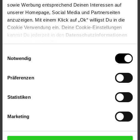
sowie Werbung entsprechend Deinen Interessen auf
Ringgröße-: 052 (16,6)
unserer Homepage, Social Media und Partnerseiten
anzuzeigen. Mit einem Klick auf „Ok“ willigst Du in die
Artikelnummer: 2556023000
Cookie Verwendung ein. Deine Cookie-Einstellungen
EAN: 4006046258500
kannst Du jederzeit in den
Datenschutzinformationen
Artikel gehört zur Kategorie:
Ringe
ändern bzw. widerrufen.
Einwilligungsauswahl
Notwendig
Versandinformationen
Präferenzen
Herstellerinformationen
Statistiken
Marketing
Fußzeile
Weitere Online-Angebote