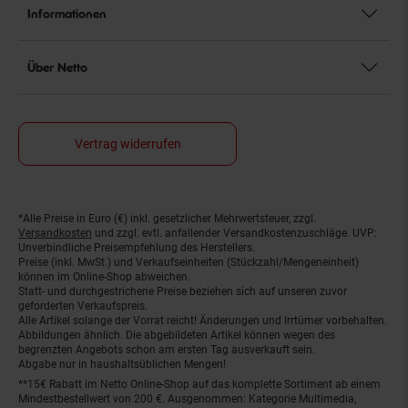
Informationen
Über Netto
Vertrag widerrufen
*Alle Preise in Euro (€) inkl. gesetzlicher Mehrwertsteuer, zzgl.
Fußnoten
Versandkosten
und zzgl. evtl. anfallender Versandkostenzuschläge. UVP:
Unverbindliche Preisempfehlung des Herstellers.
Preise (inkl. MwSt.) und Verkaufseinheiten (Stückzahl/Mengeneinheit)
können im Online-Shop abweichen.
Statt- und durchgestrichene Preise beziehen sich auf unseren zuvor
geforderten Verkaufspreis.
Alle Artikel solange der Vorrat reicht! Änderungen und Irrtümer vorbehalten.
Abbildungen ähnlich. Die abgebildeten Artikel können wegen des
begrenzten Angebots schon am ersten Tag ausverkauft sein.
Abgabe nur in haushaltsüblichen Mengen!
**15€ Rabatt im Netto Online-Shop auf das komplette Sortiment ab einem
Mindestbestellwert von 200 €. Ausgenommen: Kategorie Multimedia,