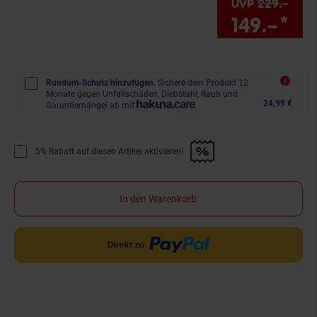
UVP
229.–
UVP 
149.–
*
Sie
Rundum-Schutz hinzufügen.
Sichere dein Produkt 12
Monate gegen Unfallschäden, Diebstahl, Raub und
24,99 €
Garantiemängel ab mit
5% Rabatt auf diesen Artikel aktivieren!
Promotion "5% Rabatt auf diesen Artikel aktivieren!" anwenden
In den Warenkorb