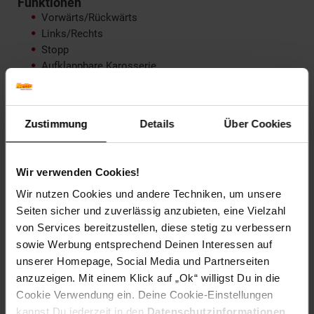
Funktionen
Vorwärts/Rückwärts
Links/Rechts
Stopp
Aufklappbare Karosserie
Produktdetails
Ladezeit ca. (min): 300
Zustimmung
Details
Über Cookies
Farbe: bunt
Höchstgeschwindigkeit ca. (km/h): 35
Marke: JAMARA
Wir verwenden Cookies!
Maßstab: 1:10
Wir nutzen Cookies und andere Techniken, um unsere
Lieferumfang
Seiten sicher und zuverlässig anzubieten, eine Vielzahl
Modell
von Services bereitzustellen, diese stetig zu verbessern
Fernsteuerung 2,4GHz
sowie Werbung entsprechend Deinen Interessen auf
Fahrakku
unserer Homepage, Social Media und Partnerseiten
Ladegerät
anzuzeigen. Mit einem Klick auf „Ok“ willigst Du in die
Anleitung mit Tuningliste
Cookie Verwendung ein. Deine Cookie-Einstellungen
kannst Du jederzeit in den
Datenschutzinformationen