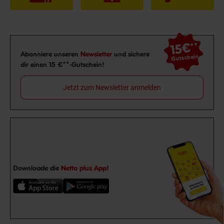
15€
**
Newsletter Anmeldung
Abonniere unseren
Newsletter
und sichere
Gutschein
dir einen 15 €**-Gutschein!
Jetzt zum Newsletter anmelden
Downloade die
Netto plus App!