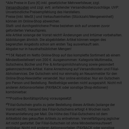
*Alle Preise in Euro (€) inkl. gesetzlicher Mehrwertsteuer, zzgl.
Fußnoten
Versandkosten
und zzgl. evtl. anfallender Versandkostenzuschläge. UVP:
Unverbindliche Preisempfehlung des Herstellers.
Preise (inkl. MwSt.) und Verkaufseinheiten (Stückzahl/Mengeneinheit)
können im Online-Shop abweichen.
Statt- und durchgestrichene Preise beziehen sich auf unseren zuvor
geforderten Verkaufspreis.
Alle Artikel solange der Vorrat reicht! Änderungen und Irrtümer vorbehalten.
Abbildungen ähnlich. Die abgebildeten Artikel können wegen des
begrenzten Angebots schon am ersten Tag ausverkauft sein.
Abgabe nur in haushaltsüblichen Mengen!
**15€ Rabatt im Netto Online-Shop auf das komplette Sortiment ab einem
Mindestbestellwert von 200 €. Ausgenommen: Kategorie Multimedia,
Gutscheine, Bücher und Pre- & Anfangsmilchnahrung sowie gesondert
gekennzeichnete Artikel. Keine Anrechnung auf Versandkosten und Filial-
Abholservices. Der Gutschein wird nur einmalig an Neuanmelder für den
Online-Shop-Newsletter versendet. Nur online einlösbar. Nur ein Gutschein
pro Person und Bestellung. Restbeträge werden nicht ausgezahlt. Nicht mit
anderen Aktionsvorteilen (PAYBACK oder sonstige Shop-Aktionen)
kombinierbar.
***Positive Bonitätsprüfung vorausgesetzt
²⁰Filial-Gutschein gratis zu jeder Bestellung dieses Artikels (solange der
Vorrat reicht). Versand des Filial-Gutscheins erfolgt 4 Wochen nach
Warenanlieferung per Mail. Die Höhe des Filial-Gutscheins ist dem
Artikelbild des gekauften Artikels zu entnehmen. Vervielfältigung jeglicher
Art nicht gestattet. Der Filial-Gutschein ist ohne Mindesteinkaufswert
einlösbar. Nicht mit anderen Aktionsvorteilen (PAYBACK oder sonstige