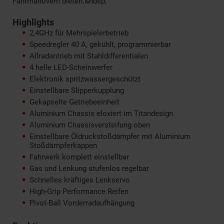
Fahrmanövern bieten.&nbsp;
Highlights
2,4GHz für Mehrspielerbetrieb
Speedregler 40 A, gekühlt, programmierbar
Allradantrieb mit Stahldifferentialen
4 helle LED-Scheinwerfer
Elektronik spritzwassergeschützt
Einstellbare Slipperkupplung
Gekapselte Getriebeeinheit
Aluminium Chassis eloxiert im Titandesign
Aluminium Chassisversteifung oben
Einstellbare Öldruckstoßdämpfer mit Aluminium
Stoßdämpferkappen
Fahrwerk komplett einstellbar
Gas und Lenkung stufenlos regelbar
Schnelles kräftiges Lenkservo
High-Grip Performance Reifen
Pivot-Ball Vorderradaufhängung