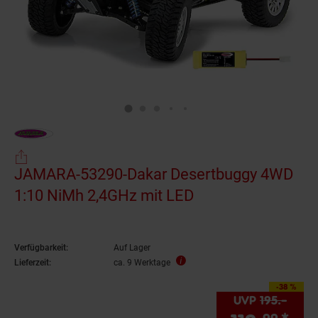
JAMARA-53290-Dakar Desertbuggy 4WD
1:10 NiMh 2,4GHz mit LED
Verfügbarkeit:
Auf Lager
Lieferzeit:
ca. 9 Werktage
-38 %
Sie Sparen 38 Prozen
UVP
195.–
UVP 