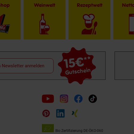
Shop
Weinwelt
Rezeptwelt
Net
15€
**
m Newsletter anmelden
Gutschein
Folge
uns
auf
Bio Zertifizierung
DE-ÖKO-060