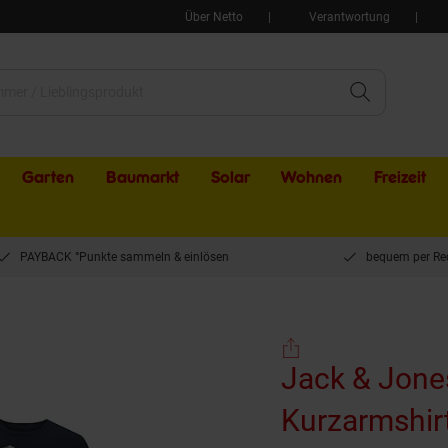
Über Netto
Verantwortung
Garten
Baumarkt
Solar
Wohnen
Freizeit
PAYBACK °Punkte sammeln & einlösen
bequem per Re
s T-Shirt HUDSON Kurzarmshirt 3er Pack
Jack & Jone
Kurzarmshir