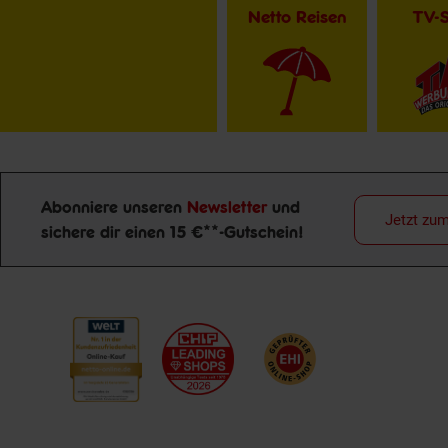
Netto Reisen
TV-
Abonniere unseren
Newsletter
und
Jetzt zu
sichere dir einen 15 €**-Gutschein!
Newsletter Anmeldung