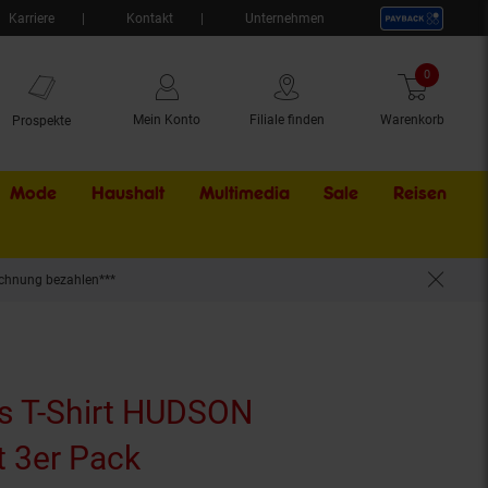
Karriere
Kontakt
Unternehmen
0
Artikel
Mein Konto
Filiale finden
Warenkorb
Prospekte
Mode
Haushalt
Multimedia
Sale
Externer Li
Reisen
chnung bezahlen***
s T-Shirt HUDSON
t 3er Pack
(Produkt aktuell ausverk