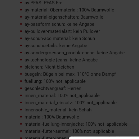
ay-PFAS: PFAS Frei
ay-material: Obermaterial: 100% Baumwolle
ay-material-eigenschaften: Baumwolle
ay-passform schuh: keine Angabe
ay-pullover-materialart: kein Pullover
ay-schuh-acc material: kein Schuh
ay-schuhdetails: keine Angabe
ay-sondergroessen_produktebene: keine Angabe
ay-technologie jeans: keine Angabe
bleichen: Nicht bleichen
buegeln: Bügeln bei max. 110°C ohne Dampf
fuellung: 100% not_applicable
geschlechtvangraaf: Herren
innen_material: 100% not_applicable
innen_material_einsatz: 100% not_applicable
innensohle_material: kein Schuh
material: 100% Baumwolle
material-fuellung-innenjacke: 100% not_applicable
material-futter-aermel: 100% not_applicable
material-futter-innenjacke: 100% not_applicable