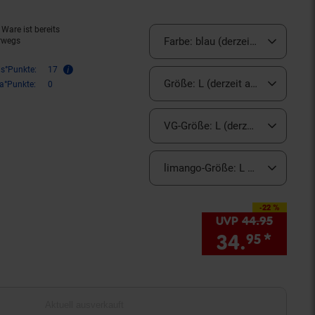
Ware ist bereits
Farbe:
blau (derzeit ausverkauft)
rwegs
is°Punkte:
17
Größe:
L (derzeit ausverkauft)
ra°Punkte:
0
VG-Größe:
L (derzeit ausverkauf
limango-Größe:
L (derzeit ausve
-22 %
Sie Sparen 22 Prozent,
UVP
44.
95
UVP : 
34.
*
Sie 
95
Aktuell ausverkauft