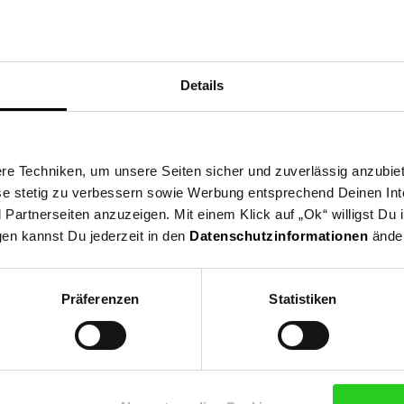
e
Details
e Techniken, um unsere Seiten sicher und zuverlässig anzubiet
ese stetig zu verbessern sowie Werbung entsprechend Deinen In
artnerseiten anzuzeigen. Mit einem Klick auf „Ok“ willigst Du
wear, Casualmode, Sommermode, Frühlingsmode
gen kannst Du jederzeit in den
Datenschutzinformationen
änder
n, Logodruck, Print
Präferenzen
Statistiken