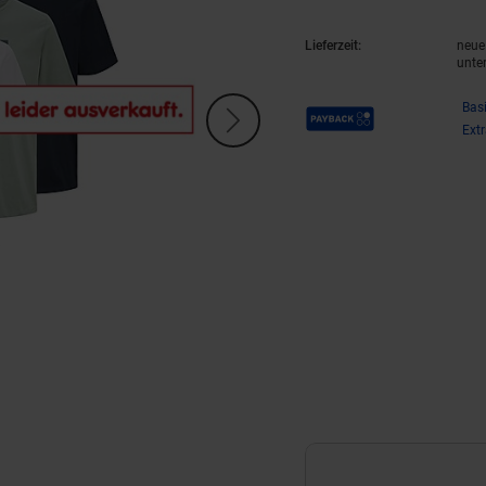
Lieferzeit:
neue 
unte
Payback Punkte
Bas
Ext