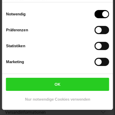
ändern bzw. widerrufen.
otto-verschlussdetails: vorn
proftextilpflege: Keine chemische Reinigung möglich
Einwilligungsauswahl
Notwendig
sleeve_material: 100% not_applicable
trocknen: Trocknen auf der Wäscheleine
zweites-aussenmaterial: 100% not_applicable
Präferenzen
Gewählte Variante:
Statistiken
color: schwarz
size: L
limango-size: L
Marketing
VG-Größe: L
Artikelnummer: 2863163000
EAN: 5715672250404
OK
Artikel gehört zur Kategorie:
Herren Sportbekleidung
Nur notwendige Cookies verwenden
Versandinformationen