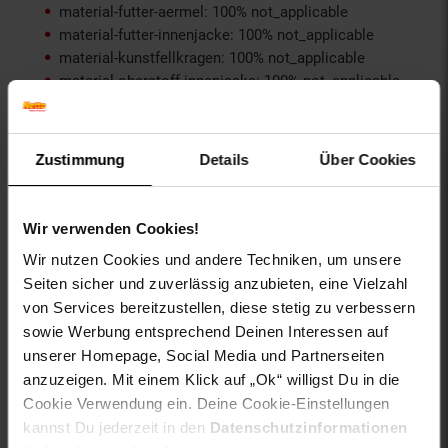
material-futter-aermel: 100% not_applicable
material-futter-innenjacke: 100% not_applicable
material-kunstfellkragen: 100% not_applicable
material-oberstoff-innenjacke: 100% not_applicable
material-oberstoff-innenseite: 100% not_applicable
material-oberstoff-mittlere-schicht: 100%
not_applicable
Zustimmung
Details
Über Cookies
material-oberstoff-mittlerer-teil: 100% not_applicable
material-oberstoff-oberer-teil: 100% not_applicable
material-oberstoff-rueckseite: 100% not_applicable
Wir verwenden Cookies!
material-verzierung: 100% not_applicable
material_futter: 100% not_applicable
Wir nutzen Cookies und andere Techniken, um unsere
oberstoff_unterer_teil: 60% Baumwolle, 40% Polyester
Seiten sicher und zuverlässig anzubieten, eine Vielzahl
otto-anlaesse: Homewear, Sportmode, Casualmode,
von Services bereitzustellen, diese stetig zu verbessern
Sommermode, Streetwear, Frühlingsmode
sowie Werbung entsprechend Deinen Interessen auf
otto-applikationen: Brandlabel innen, Logostickerei
unserer Homepage, Social Media und Partnerseiten
otto-material: Baumwollmischung
anzuzeigen. Mit einem Klick auf „Ok“ willigst Du in die
otto-optik: unifarben, bedruckt
Cookie Verwendung ein. Deine Cookie-Einstellungen
otto-taschen: Eingrifftasche, Eingrifftaschen,
kannst Du jederzeit in den
Datenschutzinformationen
Gesäßtasche