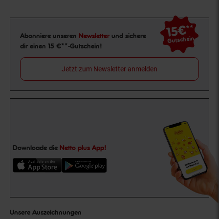
15€
**
Newsletter Anmeldung
Abonniere unseren
Newsletter
und sichere
Gutschein
dir einen 15 €**-Gutschein!
Jetzt zum Newsletter anmelden
Downloade die
Netto plus App!
Unsere Auszeichnungen