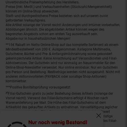
Unverbindliche Preisempfehlung des Herstellers.
Preise (inkl. MwSt.) und Verkaufseinheiten (Stückzahl/Mengeneinheit)
können im Online-Shop abweichen.
Statt- und durchgestrichene Preise beziehen sich auf unseren zuvor
geforderten Verkaufspreis.
Alle Artikel solange der Vorrat reicht! Änderungen und Irrtümer vorbehalten.
Abbildungen ähnlich. Die abgebildeten Artikel können wegen des
begrenzten Angebots schon am ersten Tag ausverkauft sein.
Abgabe nur in haushaltsüblichen Mengen!
**15€ Rabatt im Netto Online-Shop auf das komplette Sortiment ab einem
Mindestbestellwert von 200 €. Ausgenommen: Kategorie Multimedia,
Gutscheine, Bücher und Pre- & Anfangsmilchnahrung sowie gesondert
gekennzeichnete Artikel. Keine Anrechnung auf Versandkosten und Filial-
Abholservices. Der Gutschein wird nur einmalig an Neuanmelder für den
Online-Shop-Newsletter versendet. Nur online einlösbar. Nur ein Gutschein
pro Person und Bestellung. Restbeträge werden nicht ausgezahlt. Nicht mit
anderen Aktionsvorteilen (PAYBACK oder sonstige Shop-Aktionen)
kombinierbar.
***Positive Bonitätsprüfung vorausgesetzt
²⁰Filial-Gutschein gratis zu jeder Bestellung dieses Artikels (solange der
Vorrat reicht). Versand des Filial-Gutscheins erfolgt 4 Wochen nach
Warenanlieferung per Mail. Die Höhe des Filial-Gutscheins ist dem
Artikelbild des gekauften Artikels zu entnehmen. Vervielfältigung jeglicher
Art nicht gestattet. Der Filial-Gutschein ist ohne Mindesteinkaufswert
einlösbar. Nicht mit anderen Aktionsvorteilen (PAYBACK oder sonstige
Fenster schliess
Shop-Aktionen) kombinierbar. Der jeweilige Gültigkeitszeitraum des Filial-
Nur noch wenig Bestand!
Gutscheins ist darauf vermerkt.