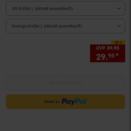
VG-Größe:
L (derzeit ausverkauft)
limango-Größe:
L (derzeit ausverkauft)
-25 %
Sie Sparen 25 Prozen
UVP
39.
95
UVP 
29.
*
Sie
95
Aktuell ausverkauft