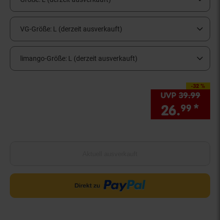
VG-Größe:
L (derzeit ausverkauft)
limango-Größe:
L (derzeit ausverkauft)
-32 %
Sie Sparen 32 Prozen
UVP
39.
99
UVP 
26.
*
Sie
99
Aktuell ausverkauft