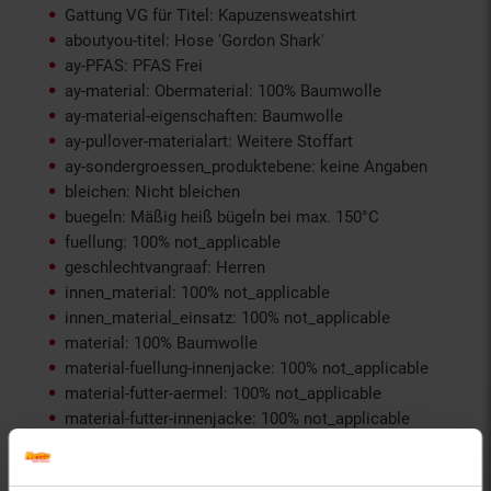
Gattung VG für Titel: Kapuzensweatshirt
aboutyou-titel: Hose 'Gordon Shark'
ay-PFAS: PFAS Frei
ay-material: Obermaterial: 100% Baumwolle
ay-material-eigenschaften: Baumwolle
ay-pullover-materialart: Weitere Stoffart
ay-sondergroessen_produktebene: keine Angaben
bleichen: Nicht bleichen
buegeln: Mäßig heiß bügeln bei max. 150°C
fuellung: 100% not_applicable
geschlechtvangraaf: Herren
innen_material: 100% not_applicable
innen_material_einsatz: 100% not_applicable
material: 100% Baumwolle
material-fuellung-innenjacke: 100% not_applicable
material-futter-aermel: 100% not_applicable
material-futter-innenjacke: 100% not_applicable
material-kunstfellkragen: 100% not_applicable
material-oberstoff-innenjacke: 100% not_applicable