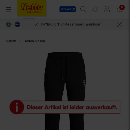
Payback
Prospekte
0
Arti
Menü
Suchfeld einblenden
Filiale finden
Warenkorb
PAYBACK °Punkte sammeln & einlösen
Herren
Herren Hosen
Jack & Jones Sweatpants Jogginghosen Jogg