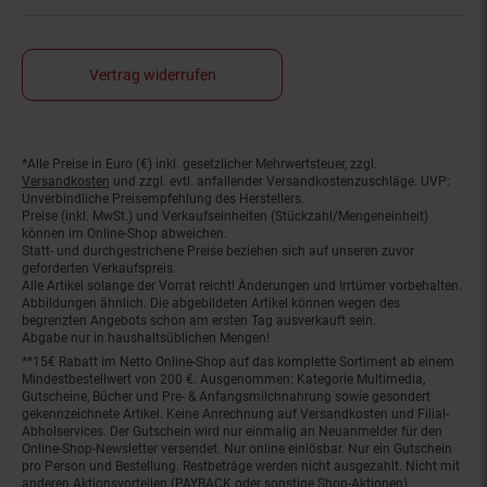
Vertrag widerrufen
*Alle Preise in Euro (€) inkl. gesetzlicher Mehrwertsteuer, zzgl.
Fußnoten
Versandkosten
und zzgl. evtl. anfallender Versandkostenzuschläge. UVP:
Unverbindliche Preisempfehlung des Herstellers.
Preise (inkl. MwSt.) und Verkaufseinheiten (Stückzahl/Mengeneinheit)
können im Online-Shop abweichen.
Statt- und durchgestrichene Preise beziehen sich auf unseren zuvor
geforderten Verkaufspreis.
Alle Artikel solange der Vorrat reicht! Änderungen und Irrtümer vorbehalten.
Abbildungen ähnlich. Die abgebildeten Artikel können wegen des
begrenzten Angebots schon am ersten Tag ausverkauft sein.
Abgabe nur in haushaltsüblichen Mengen!
**15€ Rabatt im Netto Online-Shop auf das komplette Sortiment ab einem
Mindestbestellwert von 200 €. Ausgenommen: Kategorie Multimedia,
Gutscheine, Bücher und Pre- & Anfangsmilchnahrung sowie gesondert
gekennzeichnete Artikel. Keine Anrechnung auf Versandkosten und Filial-
Abholservices. Der Gutschein wird nur einmalig an Neuanmelder für den
Online-Shop-Newsletter versendet. Nur online einlösbar. Nur ein Gutschein
pro Person und Bestellung. Restbeträge werden nicht ausgezahlt. Nicht mit
anderen Aktionsvorteilen (PAYBACK oder sonstige Shop-Aktionen)