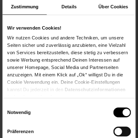
material-oberstoff-innenseite: 100% not_applicable
Zustimmung
Details
Über Cookies
material-oberstoff-mittlere-schicht: 100%
not_applicable
material-oberstoff-mittlerer-teil: 100% not_applicable
material-oberstoff-oberer-teil: 100% not_applicable
Wir verwenden Cookies!
material-oberstoff-rueckseite: 100% not_applicable
Wir nutzen Cookies und andere Techniken, um unsere
material-verzierung: 100% not_applicable
Seiten sicher und zuverlässig anzubieten, eine Vielzahl
material_futter: 100% not_applicable
von Services bereitzustellen, diese stetig zu verbessern
oberstoff_unterer_teil: 100% not_applicable
sowie Werbung entsprechend Deinen Interessen auf
proftextilpflege: Keine chemische Reinigung möglich
unserer Homepage, Social Media und Partnerseiten
sleeve_material: 100% not_applicable
anzuzeigen. Mit einem Klick auf „Ok“ willigst Du in die
trocknen: Trocknen auf der Wäscheleine
Cookie Verwendung ein. Deine Cookie-Einstellungen
zweites-aussenmaterial: 100% not_applicable
kannst Du jederzeit in den
Datenschutzinformationen
ändern bzw. widerrufen.
Gewählte Variante:
Einwilligungsauswahl
color: Black
Notwendig
size: L
limango-size: L
VG-Größe: L
Präferenzen