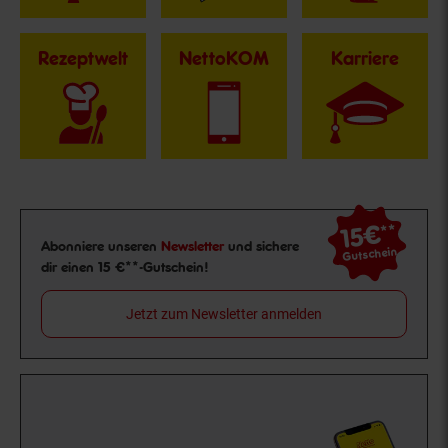
Rezeptwelt
NettoKOM
Karriere
15€
**
Newsletter Anmeldung
Abonniere unseren
Newsletter
und sichere
Gutschein
dir einen 15 €**-Gutschein!
Jetzt zum Newsletter anmelden