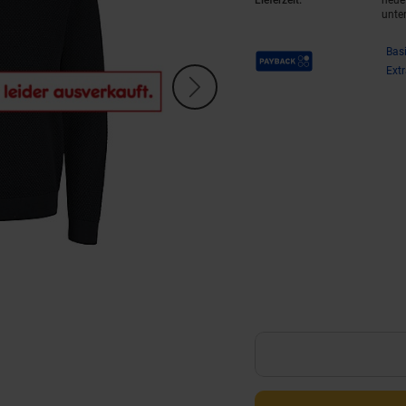
Lieferzeit:
neue 
unte
Payback Punkte
Bas
Ext