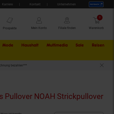
Karriere
Kontakt
Unternehmen
0
Artikel
Mein Konto
Filiale finden
Warenkorb
Prospekte
Mode
Haushalt
Multimedia
Sale
Externer Li
Reisen
chnung bezahlen***
Jack & Jones Pullover NOAH Strickpullover
uell ausverkauft)