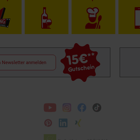
15€
**
m Newsletter anmelden
Gutschein
Folge
uns
auf
Bio Zertifizierung
DE-ÖKO-060
Unsere