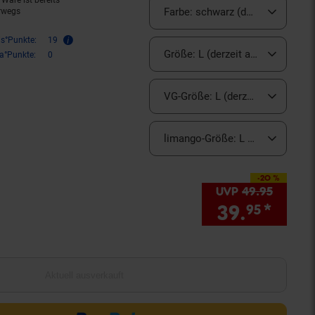
Ware ist bereits
Farbe:
schwarz (derzeit ausverka
rwegs
is°Punkte:
19
Größe:
L (derzeit ausverkauft)
ra°Punkte:
0
VG-Größe:
L (derzeit ausverkauf
limango-Größe:
L (derzeit ausve
-20 %
Sie Sparen 20 Prozent,
UVP
49.
95
UVP : 
39.
*
Sie 
95
Aktuell ausverkauft