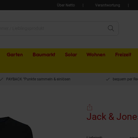
Über Netto
Verantwortung
Garten
Baumarkt
Solar
Wohnen
Freizeit
PAYBACK °Punkte sammeln & einlösen
bequem per Re
s Pullover NOAH Strickpullover
(Produkt akt