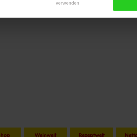
verwenden
Shop
Weinwelt
Rezeptwelt
Net