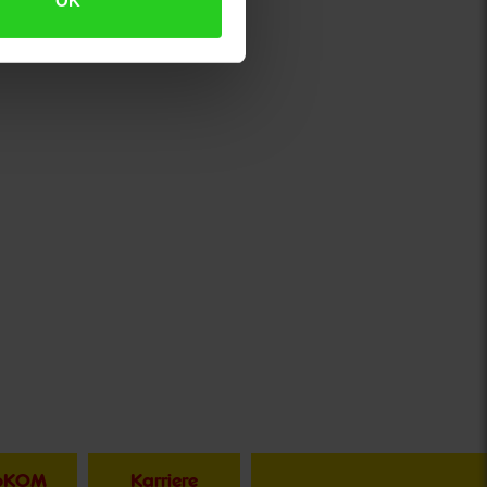
OK
toKOM
Karriere