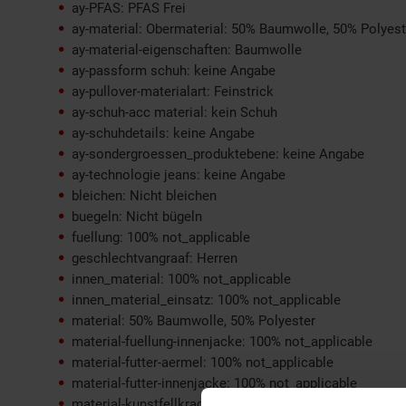
ay-PFAS: PFAS Frei
ay-material: Obermaterial: 50% Baumwolle, 50% Polyest
ay-material-eigenschaften: Baumwolle
ay-passform schuh: keine Angabe
ay-pullover-materialart: Feinstrick
ay-schuh-acc material: kein Schuh
ay-schuhdetails: keine Angabe
ay-sondergroessen_produktebene: keine Angabe
ay-technologie jeans: keine Angabe
bleichen: Nicht bleichen
buegeln: Nicht bügeln
fuellung: 100% not_applicable
geschlechtvangraaf: Herren
innen_material: 100% not_applicable
innen_material_einsatz: 100% not_applicable
material: 50% Baumwolle, 50% Polyester
material-fuellung-innenjacke: 100% not_applicable
material-futter-aermel: 100% not_applicable
material-futter-innenjacke: 100% not_applicable
material-kunstfellkragen: 100% not_applicable