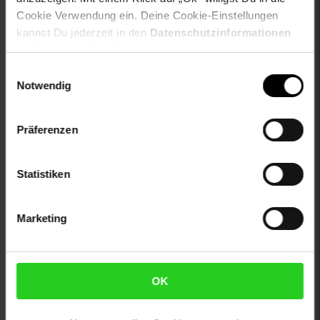
otto-anlaesse: Casualmode, Streetwear, Herbstmode,
Cookie Verwendung ein. Deine Cookie-Einstellungen
Sportmode, Frühlingsmode, Homewear
kannst Du jederzeit in den
Datenschutzinformationen
otto-applikationen: Markenlabel, Brandlabel innen
ändern bzw. widerrufen.
otto-material: Polyester-Mischung
otto-optik: unifarben
Einwilligungsauswahl
otto-taschen: Kängurutasche
Notwendig
otto-verschlussdetails: vorn, zum Binden
proftextilpflege: Keine chemische Reinigung möglich
Präferenzen
sleeve_material: 100% not_applicable
trocknen: Trommeltrocknen allgemein
zweites-aussenmaterial: 100% not_applicable
Statistiken
Gewählte Variante:
Marketing
color: schwarz
size: L
limango-size: L
VG-Größe: L
OK
Artikelnummer: 2880367000