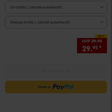
VG-Größe:
L (derzeit ausverkauft)
limango-Größe:
L (derzeit ausverkauft)
-25 %
Sie Sparen 25 Prozen
UVP
39.
95
UVP 
29.
*
Sie
95
Aktuell ausverkauft