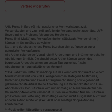
Vertrag widerrufen
*Alle Preise in Euro (€) inkl. gesetzlicher Mehrwertsteuer, zzgl.
Fußnoten
Versandkosten
und zzgl. evtl. anfallender Versandkostenzuschläge. UVP:
Unverbindliche Preisempfehlung des Herstellers.
Preise (inkl. MwSt.) und Verkaufseinheiten (Stückzahl/Mengeneinheit)
können im Online-Shop abweichen.
Statt- und durchgestrichene Preise beziehen sich auf unseren zuvor
geforderten Verkaufspreis.
Alle Artikel solange der Vorrat reicht! Änderungen und Irrtümer vorbehalten.
Abbildungen ähnlich. Die abgebildeten Artikel können wegen des
begrenzten Angebots schon am ersten Tag ausverkauft sein.
Abgabe nur in haushaltsüblichen Mengen!
**15€ Rabatt im Netto Online-Shop auf das komplette Sortiment ab einem
Mindestbestellwert von 200 €. Ausgenommen: Kategorie Multimedia,
Gutscheine, Bücher und Pre- & Anfangsmilchnahrung sowie gesondert
gekennzeichnete Artikel. Keine Anrechnung auf Versandkosten und Filial-
Abholservices. Der Gutschein wird nur einmalig an Neuanmelder für den
Online-Shop-Newsletter versendet. Nur online einlösbar. Nur ein Gutschein
pro Person und Bestellung. Restbeträge werden nicht ausgezahlt. Nicht mit
anderen Aktionsvorteilen (PAYBACK oder sonstige Shop-Aktionen)
kombinierbar.
***Positive Bonitätsprüfung vorausgesetzt