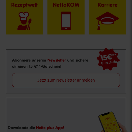
Rezeptwelt
NettoKOM
Karriere
15€
**
Newsletter Anmeldung
Abonniere unseren
Newsletter
und sichere
Gutschein
dir einen 15 €**-Gutschein!
Jetzt zum Newsletter anmelden
Downloade die
Netto plus App!