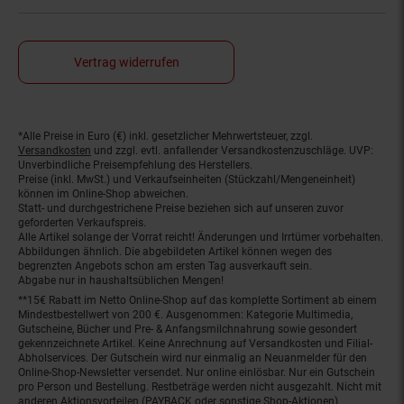
Vertrag widerrufen
*Alle Preise in Euro (€) inkl. gesetzlicher Mehrwertsteuer, zzgl.
Fußnoten
Versandkosten
und zzgl. evtl. anfallender Versandkostenzuschläge. UVP:
Unverbindliche Preisempfehlung des Herstellers.
Preise (inkl. MwSt.) und Verkaufseinheiten (Stückzahl/Mengeneinheit)
können im Online-Shop abweichen.
Statt- und durchgestrichene Preise beziehen sich auf unseren zuvor
geforderten Verkaufspreis.
Alle Artikel solange der Vorrat reicht! Änderungen und Irrtümer vorbehalten.
Abbildungen ähnlich. Die abgebildeten Artikel können wegen des
begrenzten Angebots schon am ersten Tag ausverkauft sein.
Abgabe nur in haushaltsüblichen Mengen!
**15€ Rabatt im Netto Online-Shop auf das komplette Sortiment ab einem
Mindestbestellwert von 200 €. Ausgenommen: Kategorie Multimedia,
Gutscheine, Bücher und Pre- & Anfangsmilchnahrung sowie gesondert
gekennzeichnete Artikel. Keine Anrechnung auf Versandkosten und Filial-
Abholservices. Der Gutschein wird nur einmalig an Neuanmelder für den
Online-Shop-Newsletter versendet. Nur online einlösbar. Nur ein Gutschein
pro Person und Bestellung. Restbeträge werden nicht ausgezahlt. Nicht mit
anderen Aktionsvorteilen (PAYBACK oder sonstige Shop-Aktionen)