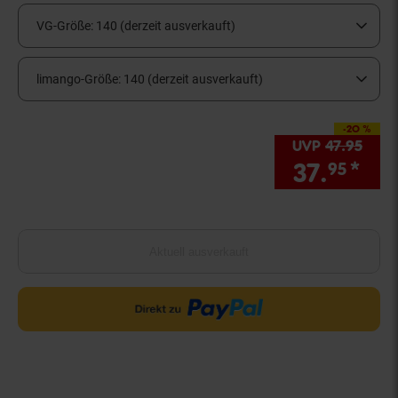
VG-Größe:
140 (derzeit ausverkauft)
limango-Größe:
140 (derzeit ausverkauft)
-20 %
Sie Sparen 20 Proze
UVP
47.
95
UVP 
37.
*
Sie
95
Aktuell ausverkauft