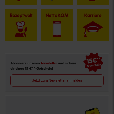
Rezeptwelt
NettoKOM
Karriere
15€
**
Newsletter Anmeldung
Abonniere unseren
Newsletter
und sichere
Gutschein
dir einen 15 €**-Gutschein!
Jetzt zum Newsletter anmelden