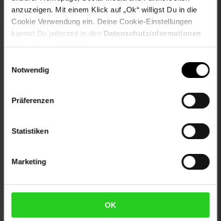
otto-anlaesse: Basic, Homewear, Loungewear,
anzuzeigen. Mit einem Klick auf „Ok“ willigst Du in die
Streetwear, Casualmode, Wintermode, Herbstmode,
Cookie Verwendung ein. Deine Cookie-Einstellungen
Frühlingsmode, Outdoormode, Festival
kannst Du jederzeit in den
Datenschutzinformationen
otto-applikationen: Brandlabel innen, Markenlabel
ändern bzw. widerrufen.
otto-kragendetails: mit Reißverschluss
otto-material: Nylon
Einwilligungsauswahl
otto-optik: unifarben
Notwendig
otto-taschen: Eingrifftaschen
otto-verschlussdetails: durchgehend, vorn
Präferenzen
proftextilpflege: Keine chemische Reinigung möglich
sleeve_material: 100% not_applicable
trocknen: Trocknen auf der Wäschleine
Statistiken
zweites-aussenmaterial: 100% not_applicable
Gewählte Variante:
Marketing
color: grau
size: 140
limango-size: 140
OK
VG-Größe: 140