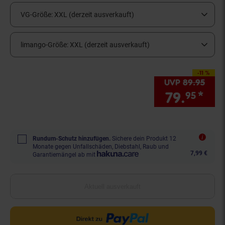
VG-Größe:
XXL (derzeit ausverkauft)
limango-Größe:
XXL (derzeit ausverkauft)
-11 %
Sie Sparen 11 Prozen
UVP
89.
95
UVP 
79.
*
Sie
95
Rundum-Schutz hinzufügen.
Sichere dein Produkt 12
Monate gegen Unfallschäden, Diebstahl, Raub und
7,99 €
Garantiemängel ab mit
Aktuell ausverkauft