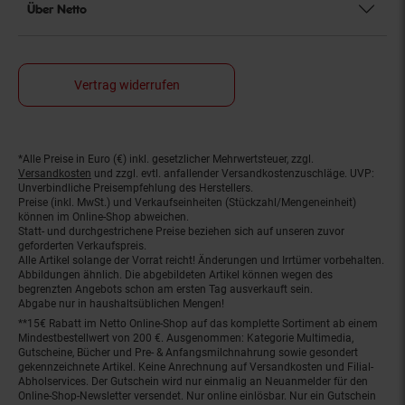
Über Netto
Vertrag widerrufen
*Alle Preise in Euro (€) inkl. gesetzlicher Mehrwertsteuer, zzgl.
Fußnoten
Versandkosten
und zzgl. evtl. anfallender Versandkostenzuschläge. UVP:
Unverbindliche Preisempfehlung des Herstellers.
Preise (inkl. MwSt.) und Verkaufseinheiten (Stückzahl/Mengeneinheit)
können im Online-Shop abweichen.
Statt- und durchgestrichene Preise beziehen sich auf unseren zuvor
geforderten Verkaufspreis.
Alle Artikel solange der Vorrat reicht! Änderungen und Irrtümer vorbehalten.
Abbildungen ähnlich. Die abgebildeten Artikel können wegen des
begrenzten Angebots schon am ersten Tag ausverkauft sein.
Abgabe nur in haushaltsüblichen Mengen!
**15€ Rabatt im Netto Online-Shop auf das komplette Sortiment ab einem
Mindestbestellwert von 200 €. Ausgenommen: Kategorie Multimedia,
Gutscheine, Bücher und Pre- & Anfangsmilchnahrung sowie gesondert
gekennzeichnete Artikel. Keine Anrechnung auf Versandkosten und Filial-
Abholservices. Der Gutschein wird nur einmalig an Neuanmelder für den
Online-Shop-Newsletter versendet. Nur online einlösbar. Nur ein Gutschein