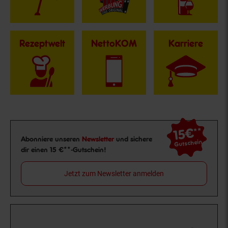
Rezeptwelt
NettoKOM
Karriere
15€
**
Newsletter Anmeldung
Abonniere unseren
Newsletter
und sichere
Gutschein
dir einen 15 €**-Gutschein!
Jetzt zum Newsletter anmelden