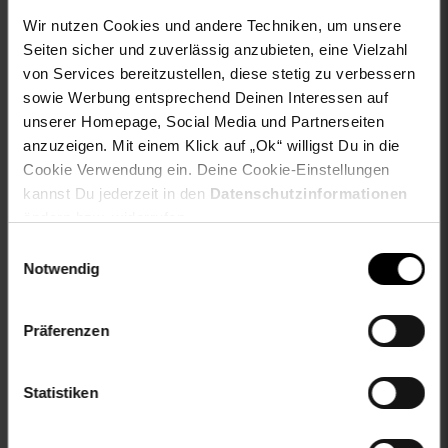
material-verzierung: 100% not_applicable
Wir nutzen Cookies und andere Techniken, um unsere
material_futter: 100% not_applicable
Seiten sicher und zuverlässig anzubieten, eine Vielzahl
oberstoff_unterer_teil: 100% not_applicable
von Services bereitzustellen, diese stetig zu verbessern
sleeve_material: 100% not_applicable
sowie Werbung entsprechend Deinen Interessen auf
zweites-aussenmaterial: 100% not_applicable
unserer Homepage, Social Media und Partnerseiten
anzuzeigen. Mit einem Klick auf „Ok“ willigst Du in die
Gewählte Variante:
Cookie Verwendung ein. Deine Cookie-Einstellungen
color: weiß
kannst Du jederzeit in den
Datenschutzinformationen
size: L
ändern bzw. widerrufen.
limango-size: L
Einwilligungsauswahl
Notwendig
Artikelnummer: 2838007000
EAN: 5715093144108
Artikel gehört zur Kategorie:
Herren Oberbekleidung
Präferenzen
Statistiken
Versandinformationen