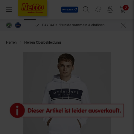
Payback
Prospekte
0
Arti
Menü
Suchfeld einblenden
Filiale finden
Warenkorb
PAYBACK °Punkte sammeln & einlösen
Herren
Herren Oberbekleidung
Jack & Jones Hoodie River Kapuzenswea