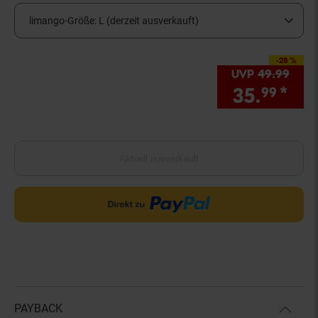
limango-Größe:
L (derzeit ausverkauft)
-28 %
Sie Sparen 28 Prozen
UVP
49.
99
UVP 
35.
*
Sie
99
Aktuell ausverkauft
PAYBACK