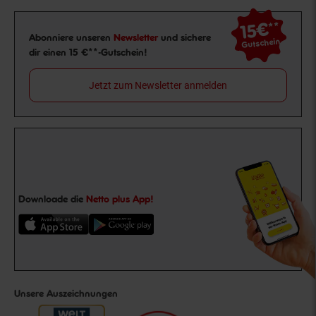
15€
**
Newsletter Anmeldung
Abonniere unseren
Newsletter
und sichere
Gutschein
dir einen 15 €**-Gutschein!
Jetzt zum Newsletter anmelden
Downloade die
Netto plus App!
Unsere Auszeichnungen