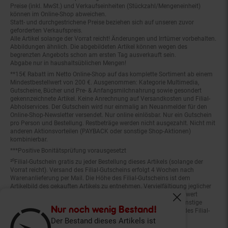
Preise (inkl. MwSt.) und Verkaufseinheiten (Stückzahl/Mengeneinheit)
können im Online-Shop abweichen.
Statt- und durchgestrichene Preise beziehen sich auf unseren zuvor
geforderten Verkaufspreis.
Alle Artikel solange der Vorrat reicht! Änderungen und Irrtümer vorbehalten.
Abbildungen ähnlich. Die abgebildeten Artikel können wegen des
begrenzten Angebots schon am ersten Tag ausverkauft sein.
Abgabe nur in haushaltsüblichen Mengen!
**15€ Rabatt im Netto Online-Shop auf das komplette Sortiment ab einem
Mindestbestellwert von 200 €. Ausgenommen: Kategorie Multimedia,
Gutscheine, Bücher und Pre- & Anfangsmilchnahrung sowie gesondert
gekennzeichnete Artikel. Keine Anrechnung auf Versandkosten und Filial-
Abholservices. Der Gutschein wird nur einmalig an Neuanmelder für den
Online-Shop-Newsletter versendet. Nur online einlösbar. Nur ein Gutschein
pro Person und Bestellung. Restbeträge werden nicht ausgezahlt. Nicht mit
anderen Aktionsvorteilen (PAYBACK oder sonstige Shop-Aktionen)
kombinierbar.
***Positive Bonitätsprüfung vorausgesetzt
²⁰Filial-Gutschein gratis zu jeder Bestellung dieses Artikels (solange der
Vorrat reicht). Versand des Filial-Gutscheins erfolgt 4 Wochen nach
Warenanlieferung per Mail. Die Höhe des Filial-Gutscheins ist dem
Artikelbild des gekauften Artikels zu entnehmen. Vervielfältigung jeglicher
Art nicht gestattet. Der Filial-Gutschein ist ohne Mindesteinkaufswert
einlösbar. Nicht mit anderen Aktionsvorteilen (PAYBACK oder sonstige
Fenster schliess
Shop-Aktionen) kombinierbar. Der jeweilige Gültigkeitszeitraum des Filial-
Nur noch wenig Bestand!
Gutscheins ist darauf vermerkt.
Der Bestand dieses Artikels ist