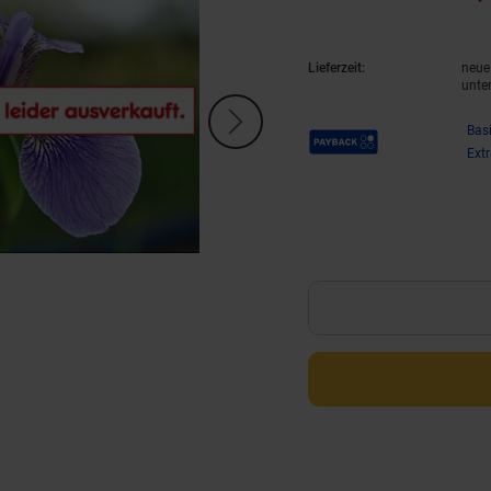
Lieferzeit:
neue 
unte
Payback Punkte
Bas
Ext