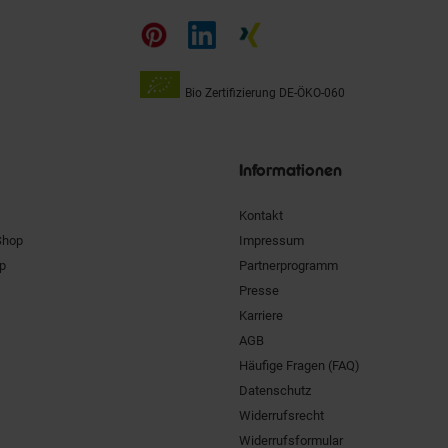
auf
Bio Zertifizierung
DE-ÖKO-060
Unsere
Siegel
Informationen
Kontakt
Shop
Impressum
pp
Partnerprogramm
Presse
Karriere
AGB
Häufige Fragen (FAQ)
Datenschutz
Widerrufsrecht
Widerrufsformular