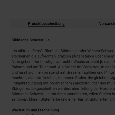
Produktbeschreibung
Versandi
Sibirische Schwertlilie
Iris sibirica ‘Perry’s Blue’, die Sibirische oder Wiesen-Schwe
erscheinen die aufrechten, grazilen Blütenstände über einem 
Note geben. Der horstige, aufrechte Wuchs erreicht je nach
Rabatte und am Teichrand. Als Solitär im Vorgarten, in der G
und lässt sich hervorragend mit Gräsern, Taglilien und Pfing
feuchten, nährstoffreichen, humosen Böden, die gleichmäßig 
Frühjahrsdüngung mit organischem Langzeitdünger und mulche
Stängel zurückgeschnitten werden; eine Teilung der Horste al
Sibirische Schwertlilie mit ihren standfesten, edlen Stielen he
zeitlosen, klaren Blütenfarbe und einer fein strukturierten Sil
Wachstum und Erscheinung