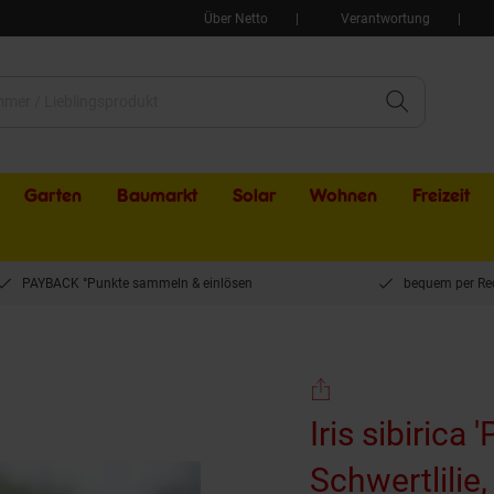
Über Netto
Verantwortung
Garten
Baumarkt
Solar
Wohnen
Freizeit
PAYBACK °Punkte sammeln & einlösen
bequem per Re
 Schwertlilie, blau, ca. 9x9 cm Topf
Iris sibirica 
Schwertlilie