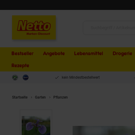
Schließen
Suche:
Bestseller
Angebote
Lebensmittel
Drogerie
Rezepte
kein Mindestbestellwert
Startseite
Garten
Pflanzen
Iris sibirica 'Perry's Blue', Sibirische