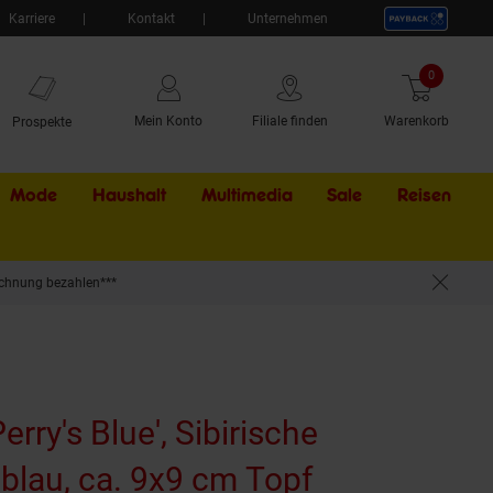
Karriere
Kontakt
Unternehmen
0
Artikel
Mein Konto
Filiale finden
Warenkorb
Prospekte
Mode
Haushalt
Multimedia
Sale
Externer Li
Reisen
chnung bezahlen***
'Perry's Blue', Sibirische
, blau, ca. 9x9 cm Topf
(Produkt akt