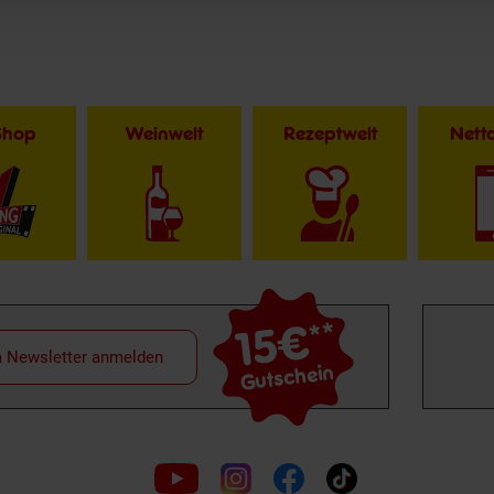
Shop
Weinwelt
Rezeptwelt
Net
15€
**
m Newsletter anmelden
Gutschein
Folge
uns