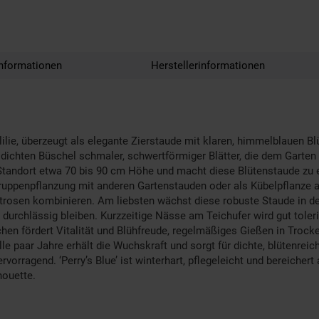
nformationen
Herstellerinformationen
rtlilie, überzeugt als elegante Zierstaude mit klaren, himmelblauen B
dichten Büschel schmaler, schwertförmiger Blätter, die dem Garten 
 Standort etwa 70 bis 90 cm Höhe und macht diese Blütenstaude zu 
ruppenpflanzung mit anderen Gartenstauden oder als Kübelpflanze auf
strosen kombinieren. Am liebsten wächst diese robuste Staude in de
durchlässig bleiben. Kurzzeitige Nässe am Teichufer wird gut toler
n fördert Vitalität und Blühfreude, regelmäßiges Gießen in Trocke
le paar Jahre erhält die Wuchskraft und sorgt für dichte, blütenrei
rvorragend. ‘Perry’s Blue’ ist winterhart, pflegeleicht und bereichert
houette.