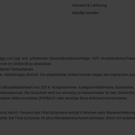
Versand & Lieferung
Händler werden
ten
und zzgl. evtl. anfallender Versandkostenzuschläge. UVP: Unverbindliche Preis
önnen im Online-Shop abweichen.
derten Verkaufspreis.
lten. Abbildungen ähnlich. Die abgebildeten Artikel können wegen des begrenzten A
em Mindestbestellwert von 200 €. Ausgenommen: Kategorie Multimedia, Gutscheine
Abholservices. Der Gutschein wird nur einmalig an Neuanmelder für den Online-Shop
anderen Aktionsvorteilen (PAYBACK oder sonstige Shop-Aktionen) kombinierbar.
 Vorrat reicht). Versand des Filial-Gutscheins erfolgt 4 Wochen nach Warenanlieferung
stattet. Der Filial-Gutschein ist ohne Mindesteinkaufswert einlösbar. Nicht mit and
.