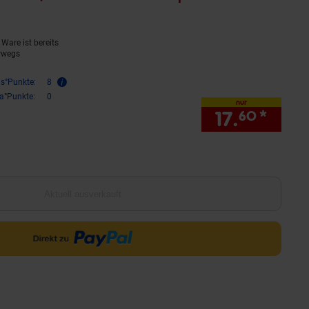
Ware ist bereits
rwegs
is°Punkte:
8
ra°Punkte:
0
nur
17.
*
nur 1
60
Aktuell ausverkauft