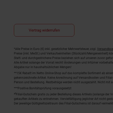
Vertrag widerrufen
Fußnoten
*Alle Preise in Euro (€) inkl. gesetzlicher Mehrwertsteuer, zzgl.
Versandkos
Preise (inkl. MwSt.) und Verkaufseinheiten (Stückzahl/Mengeneinheit) k
Statt- und durchgestrichene Preise beziehen sich auf unseren zuvor gefor
Alle Artikel solange der Vorrat reicht! Änderungen und Irrtümer vorbeha
Abgabe nur in haushaltsüblichen Mengen!
**15€ Rabatt im Netto Online-Shop auf das komplette Sortiment ab ein
gekennzeichnete Artikel. Keine Anrechnung auf Versandkosten und Filial-
Person und Bestellung. Restbeträge werden nicht ausgezahlt. Nicht mit 
***Positive Bonitätsprüfung vorausgesetzt
²⁰Filial-Gutschein gratis zu jeder Bestellung dieses Artikels (solange der
gekauften Artikels zu entnehmen. Vervielfältigung jeglicher Art nicht ge
Der jeweilige Gültigkeitszeitraum des Filial-Gutscheins ist darauf vermerkt