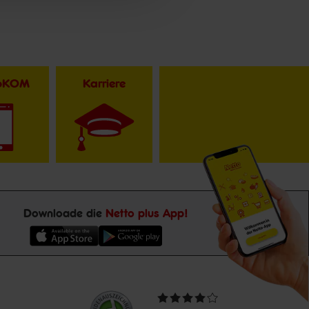
toKOM
Karriere
Downloade die
Netto plus App!
Unsere
Durchschnittliche
Kundenbewertungen