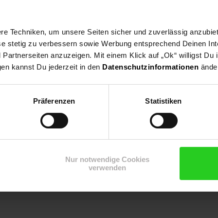
and,Am Teichrand,Auf Balkon oder Terrasse,An Bachläufen,Teichran
e Techniken, um unsere Seiten sicher und zuverlässig anzubiet
ese stetig zu verbessern sowie Werbung entsprechend Deinen In
artnerseiten anzuzeigen. Mit einem Klick auf „Ok“ willigst Du
gen kannst Du jederzeit in den
Datenschutzinformationen
änder
Präferenzen
Statistiken
Nur notwendige Cookies
verwenden