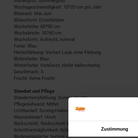
Immergrün: Sommergrün
Wuchsgeschwindigkeit: 10?20 cm pro Jahr
Blütezeit: Mai-Juni
Blütenform: Einzelblüten
Wuchshöhe: 60?90 cm
Wuchsbreite: 30?60 cm
Wuchsform: Aufrecht, schmal
Farbe: Blau
Herbstfärbung: Verliert Laub ohne Färbung
Blütenfarbe: Blau
Winterfarbe: Verblasst, bleibt halbschattig
Geschmack: X
Frucht: Keine Frucht
Standort und Pflege
Standortempfehlung: Sonnig, feucht
Pflegeaufwand: Mittel
Lichtbedarf: Sonnig-Halbschattig
Wasserbedarf: Hoch
Rückschnitt: Rückschnitt im Herbst.
Zustimmung
Schnittverträglichkeit: Schlecht
Bodenansprüche: humos und feuchtigkeitsregulierend