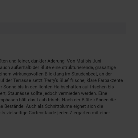
lüten und feiner, dunkler Aderung. Von Mai bis Juni
auch außerhalb der Blüte eine strukturierende, grasartige
einem wirkungsvollen Blickfang im Staudenbeet, an der
 der Terrasse setzt ‘Perry’s Blue’ frische, klare Farbakzente
r Sonne bis in den lichten Halbschatten auf frischen bis
iert, Staunässe sollte jedoch vermieden werden. Eine
nphasen hält das Laub frisch. Nach der Blüte können die
che Bestände. Auch als Schnittblume eignet sich die
 als vielseitige Gartenstaude jeden Ziergarten mit einer