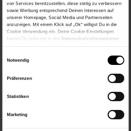
von Services bereitzustellen, diese stetig zu verbessern
Warte nicht länger und sichere Dir jetzt den
Iphoria HD
sowie Werbung entsprechend Deinen Interessen auf
Glass Protector für Dein iPhone 12 Pro Max
– damit Du
unserer Homepage, Social Media und Partnerseiten
Dein Smartphone mit gutem Gefühl genießen kannst!
anzuzeigen. Mit einem Klick auf „Ok“ willigst Du in die
Cookie Verwendung ein. Deine Cookie-Einstellungen
Artikelnummer: 2728325000
kannst Du jederzeit in den
Datenschutzinformationen
EAN: 4059235181110
Artikel gehört zur Kategorie:
Handyzubehör
ändern bzw. widerrufen.
Einwilligungsauswahl
Notwendig
Versandinformationen
Präferenzen
Herstellerinformationen
Statistiken
Marketing
Fußzeile
Weitere Online-Angebote