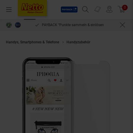
Payback
Prospekte
0
Arti
Menü
Suchfeld einblenden
Filiale finden
Warenkorb
PAYBACK °Punkte sammeln & einlösen
Handys, Smartphones & Telefone
Handyzubehör
Iphoria HD Glass Prot