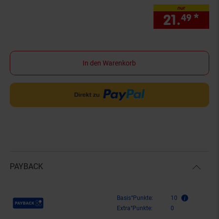
nur
21.
*
nur
49
In den Warenkorb
PAYBACK
Payback Punkte
Basis°Punkte:
10
Extra°Punkte:
0