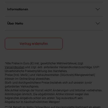
Informationen
Über Netto
Vertrag widerrufen
*Alle Preise in Euro (€) inkl. gesetzlicher Mehrwertsteuer, zzgl.
Fußnoten
Versandkosten
und zzgl. evtl. anfallender Versandkostenzuschläge. UVP:
Unverbindliche Preisempfehlung des Herstellers.
Preise (inkl. MwSt.) und Verkaufseinheiten (Stückzahl/Mengeneinheit)
können im Online-Shop abweichen.
Statt- und durchgestrichene Preise beziehen sich auf unseren zuvor
geforderten Verkaufspreis.
Alle Artikel solange der Vorrat reicht! Änderungen und Irrtümer vorbehalten.
Abbildungen ähnlich. Die abgebildeten Artikel können wegen des
begrenzten Angebots schon am ersten Tag ausverkauft sein.
Abgabe nur in haushaltsüblichen Mengen!
**15€ Rabatt im Netto Online-Shop auf das komplette Sortiment ab einem