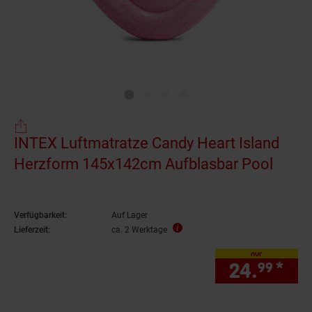
INTEX Luftmatratze Candy Heart Island
Herzform 145x142cm Aufblasbar Pool
Verfügbarkeit:
Auf Lager
Lieferzeit:
ca. 2 Werktage
nur
24.
*
nur
99