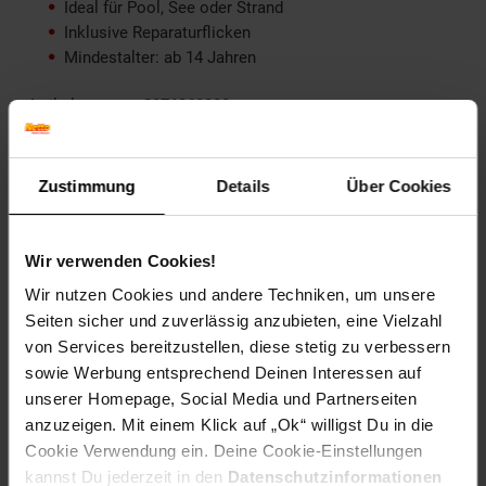
Ideal für Pool, See oder Strand
Inklusive Reparaturflicken
Mindestalter: ab 14 Jahren
Artikelnummer: 2876268000
EAN: 6941057413464
Artikel gehört zur Kategorie:
Weitere Outdoor-Spielzeuge
Zustimmung
Details
Über Cookies
Versandinformationen
Wir verwenden Cookies!
Wir nutzen Cookies und andere Techniken, um unsere
Seiten sicher und zuverlässig anzubieten, eine Vielzahl
Herstellerinformationen
von Services bereitzustellen, diese stetig zu verbessern
sowie Werbung entsprechend Deinen Interessen auf
unserer Homepage, Social Media und Partnerseiten
anzuzeigen. Mit einem Klick auf „Ok“ willigst Du in die
Fußzeile
Weitere Online-Angebote
Cookie Verwendung ein. Deine Cookie-Einstellungen
kannst Du jederzeit in den
Datenschutzinformationen