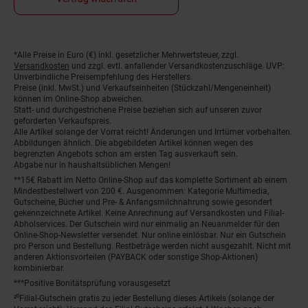
*Alle Preise in Euro (€) inkl. gesetzlicher Mehrwertsteuer, zzgl.
Fußnoten
Versandkosten
und zzgl. evtl. anfallender Versandkostenzuschläge. UVP:
Unverbindliche Preisempfehlung des Herstellers.
Preise (inkl. MwSt.) und Verkaufseinheiten (Stückzahl/Mengeneinheit)
können im Online-Shop abweichen.
Statt- und durchgestrichene Preise beziehen sich auf unseren zuvor
geforderten Verkaufspreis.
Alle Artikel solange der Vorrat reicht! Änderungen und Irrtümer vorbehalten.
Abbildungen ähnlich. Die abgebildeten Artikel können wegen des
begrenzten Angebots schon am ersten Tag ausverkauft sein.
Abgabe nur in haushaltsüblichen Mengen!
**15€ Rabatt im Netto Online-Shop auf das komplette Sortiment ab einem
Mindestbestellwert von 200 €. Ausgenommen: Kategorie Multimedia,
Gutscheine, Bücher und Pre- & Anfangsmilchnahrung sowie gesondert
gekennzeichnete Artikel. Keine Anrechnung auf Versandkosten und Filial-
Abholservices. Der Gutschein wird nur einmalig an Neuanmelder für den
Online-Shop-Newsletter versendet. Nur online einlösbar. Nur ein Gutschein
pro Person und Bestellung. Restbeträge werden nicht ausgezahlt. Nicht mit
anderen Aktionsvorteilen (PAYBACK oder sonstige Shop-Aktionen)
kombinierbar.
***Positive Bonitätsprüfung vorausgesetzt
²⁰Filial-Gutschein gratis zu jeder Bestellung dieses Artikels (solange der