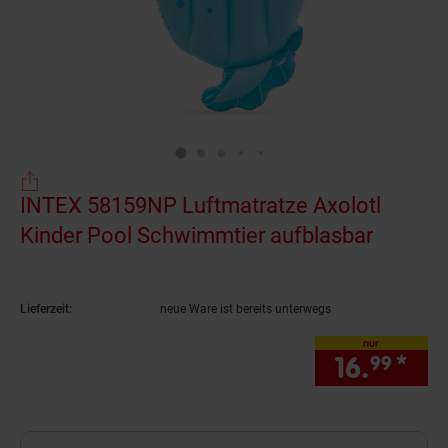
INTEX 58159NP Luftmatratze Axolotl
Kinder Pool Schwimmtier aufblasbar
(Produk
Lieferzeit:
neue Ware ist bereits unterwegs
nur
16.
*
nur
99