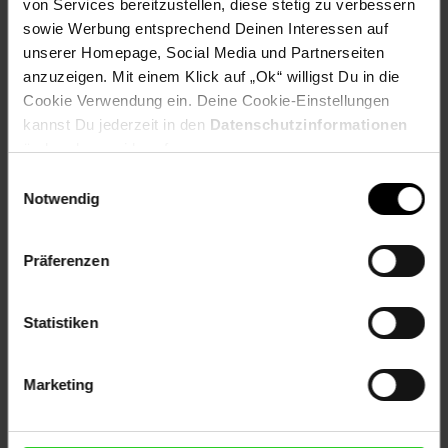
von Services bereitzustellen, diese stetig zu verbessern
sowie Werbung entsprechend Deinen Interessen auf
unserer Homepage, Social Media und Partnerseiten
anzuzeigen. Mit einem Klick auf „Ok“ willigst Du in die
Versandinformationen
Cookie Verwendung ein. Deine Cookie-Einstellungen
kannst Du jederzeit in den
Datenschutzinformationen
ändern bzw. widerrufen.
Herstellerinformationen
Einwilligungsauswahl
Notwendig
Fußzeile
Weitere Online-Angebote
Präferenzen
Netto Reisen
TV-Shop
Weinwelt
Statistiken
Marketing
Rezeptwelt
NettoKOM
Karriere