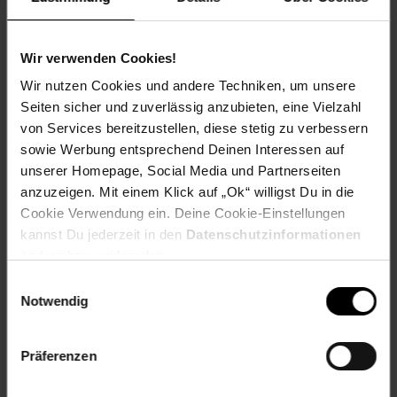
12,6 x 7,7 x 1,3 cm – passt perfekt in jede Tasche• Gewicht:
nur 134 Gramm – ideal für unterwegsVielfältige
EinsatzmöglichkeitenDie Intenso Memory Safe ist perfekt
Wir verwenden Cookies!
für den persönlichen Gebrauch, Backup und Archivierung.
Ob für die Sicherung Ihrer Fotos beim Reisen, das Speichern
Wir nutzen Cookies und andere Techniken, um unsere
großer Musikbibliotheken oder den Schutz Ihrer
Seiten sicher und zuverlässig anzubieten, eine Vielzahl
Arbeitsdateien – diese portable externe Festplatte ist stets
von Services bereitzustellen, diese stetig zu verbessern
an Ihrer Seite und bietet eine einfache, schnelle und sichere
sowie Werbung entsprechend Deinen Interessen auf
Lösung für Ihre Speicheranforderungen.Entdecken Sie eine
zuverlässige, stilvolle und praktische Speicheroption mit
unserer Homepage, Social Media und Partnerseiten
derIntenso Memory Safe 1 TB– Ihre Daten in sicheren
anzuzeigen. Mit einem Klick auf „Ok“ willigst Du in die
Händen, überall und jederzeit.LieferumfangExterne
Cookie Verwendung ein. Deine Cookie-Einstellungen
Festplatte, USB-Kabel, Kurzanleitung, Ashampoo Backup
kannst Du jederzeit in den
Datenschutzinformationen
Pro
ändern bzw. widerrufen.
Artikelnummer: 3117096000
Einwilligungsauswahl
EAN: 4034303037551
Notwendig
Artikel gehört zur Kategorie:
Festplatten & Speicher
Präferenzen