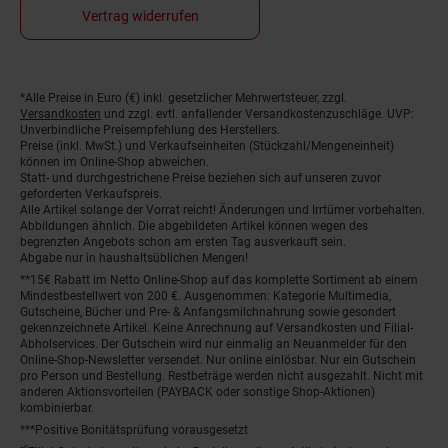
Vertrag widerrufen
*Alle Preise in Euro (€) inkl. gesetzlicher Mehrwertsteuer, zzgl.
Fußnoten
Versandkosten
und zzgl. evtl. anfallender Versandkostenzuschläge. UVP:
Unverbindliche Preisempfehlung des Herstellers.
Preise (inkl. MwSt.) und Verkaufseinheiten (Stückzahl/Mengeneinheit)
können im Online-Shop abweichen.
Statt- und durchgestrichene Preise beziehen sich auf unseren zuvor
geforderten Verkaufspreis.
Alle Artikel solange der Vorrat reicht! Änderungen und Irrtümer vorbehalten.
Abbildungen ähnlich. Die abgebildeten Artikel können wegen des
begrenzten Angebots schon am ersten Tag ausverkauft sein.
Abgabe nur in haushaltsüblichen Mengen!
**15€ Rabatt im Netto Online-Shop auf das komplette Sortiment ab einem
Mindestbestellwert von 200 €. Ausgenommen: Kategorie Multimedia,
Gutscheine, Bücher und Pre- & Anfangsmilchnahrung sowie gesondert
gekennzeichnete Artikel. Keine Anrechnung auf Versandkosten und Filial-
Abholservices. Der Gutschein wird nur einmalig an Neuanmelder für den
Online-Shop-Newsletter versendet. Nur online einlösbar. Nur ein Gutschein
pro Person und Bestellung. Restbeträge werden nicht ausgezahlt. Nicht mit
anderen Aktionsvorteilen (PAYBACK oder sonstige Shop-Aktionen)
kombinierbar.
***Positive Bonitätsprüfung vorausgesetzt