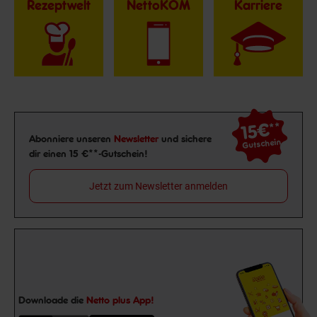
Rezeptwelt
NettoKOM
Karriere
15€
**
Newsletter Anmeldung
Abonniere unseren
Newsletter
und sichere
Gutschein
dir einen 15 €**-Gutschein!
Jetzt zum Newsletter anmelden
Downloade die
Netto plus App!