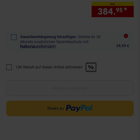
nur
384.
*
nur
95
Garantieverlängerung hinzufügen.
Sichere dir 36
Monate zusätzlichen Garantieschutz mit
39,99 €
18€ Rabatt auf diesen Artikel aktivieren!
Promotion "18€ Rabatt auf diesen Artikel aktivieren!" anwenden
Aktuell ausverkauft