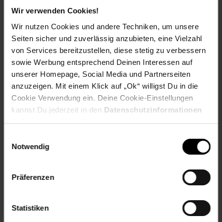
Höhe in cm: 180
Wir verwenden Cookies!
Material: Kiefer massiv
Wir nutzen Cookies und andere Techniken, um unsere
Oberfläche: Lackiert
Seiten sicher und zuverlässig anzubieten, eine Vielzahl
Tiefe in cm: 56
von Services bereitzustellen, diese stetig zu verbessern
elektroprodukt: nein
sowie Werbung entsprechend Deinen Interessen auf
grundfarbe: weiß
unserer Homepage, Social Media und Partnerseiten
Grundpreispflicht: nein
anzuzeigen. Mit einem Klick auf „Ok“ willigst Du in die
material: Kiefer massiv
Cookie Verwendung ein. Deine Cookie-Einstellungen
produkttyp: Kleiderschrank
kannst Du jederzeit in den
Datenschutzinformationen
ändern bzw. widerrufen.
Gewählte Variante:
Einwilligungsauswahl
Farbe: weiß/braun
Notwendig
Artikelnummer: 2157803000
EAN: 4016787080407
Präferenzen
Artikel gehört zur Kategorie:
Kleiderschrank
Statistiken