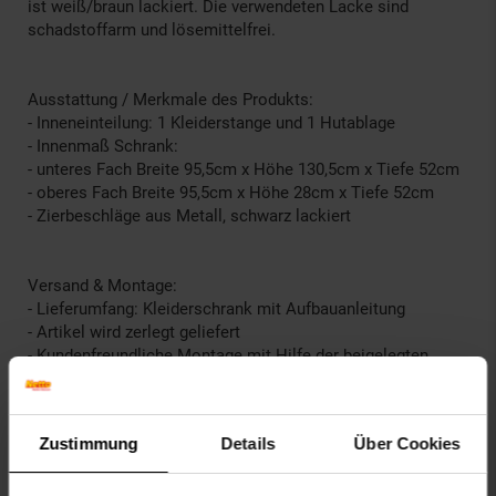
ist weiß/braun lackiert. Die verwendeten Lacke sind
schadstoffarm und lösemittelfrei.
Ausstattung / Merkmale des Produkts:
- Inneneinteilung: 1 Kleiderstange und 1 Hutablage
- Innenmaß Schrank:
- unteres Fach Breite 95,5cm x Höhe 130,5cm x Tiefe 52cm
- oberes Fach Breite 95,5cm x Höhe 28cm x Tiefe 52cm
- Zierbeschläge aus Metall, schwarz lackiert
Versand & Montage:
- Lieferumfang: Kleiderschrank mit Aufbauanleitung
- Artikel wird zerlegt geliefert
- Kundenfreundliche Montage mit Hilfe der beigelegten
Aufbauanleitung
- Lieferung erfolgt per Paketdienst
- Lieferung erfolgt ohne Dekoration
Zustimmung
Details
Über Cookies
Breite in cm: 103
Hutablage: Ja