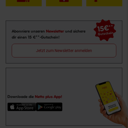
15€
**
Newsletter Anmeldung
Abonniere unseren
Newsletter
und sichere
Gutschein
dir einen 15 €**-Gutschein!
Jetzt zum Newsletter anmelden
Downloade die
Netto plus App!