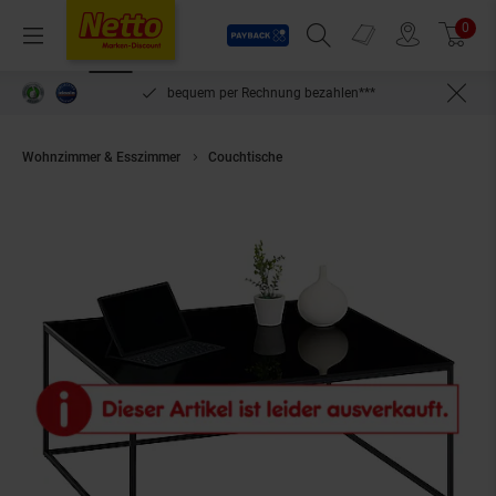
Payback
Prospekte
0
Arti
Menü
Suchfeld einblenden
Filiale finden
Warenkorb
inlösen
bequem per Rechnung bezahlen***
Wohnzimmer & Esszimmer
Couchtische
IDIMEX Couchtisch quadratis