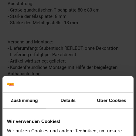
Ausstattung:
- Große quadratischen Tischplatte 80 x 80 cm
- Stärke der Glasplatte: 8 mm
- Stärke des Metallgestells: 13 mm
Versand und Montage:
- Lieferumfang: Stubentisch REFLECT, ohne Dekoration
- Lieferung erfolgt per Paketdienst
- Artikel wird zerlegt geliefert
- Kundenfreundliche Montage mit Hilfe der beigelegten
Aufbauanleitung
Breite in cm: 80
Fußgestell: Metall
Höhe in cm: 35
Zustimmung
Details
Über Cookies
Material Tischplatte: Glas
Oberfläche: Lackiert
Plattenstärke in mm: 8
Wir verwenden Cookies!
Tiefe in cm: 80
Wir nutzen Cookies und andere Techniken, um unsere
elektroprodukt: nein