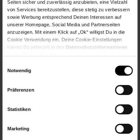
Seiten sicher und zuverlässig anzubieten, eine Vielzahl
grundfarbe: weiß
von Services bereitzustellen, diese stetig zu verbessern
Grundpreispflicht: nein
sowie Werbung entsprechend Deinen Interessen auf
produkttyp: Couchtisch
unserer Homepage, Social Media und Partnerseiten
anzuzeigen. Mit einem Klick auf „Ok“ willigst Du in die
Gewählte Variante:
Cookie Verwendung ein. Deine Cookie-Einstellungen
Farbe: schwarz/schwarz
kannst Du jederzeit in den
Datenschutzinformationen
ändern bzw. widerrufen.
Artikelnummer: 2351718000
Einwilligungsauswahl
EAN: 4016787138269
Notwendig
Artikel gehört zur Kategorie:
Couchtische
Präferenzen
Versandinformationen
Statistiken
Herstellerinformationen
Marketing