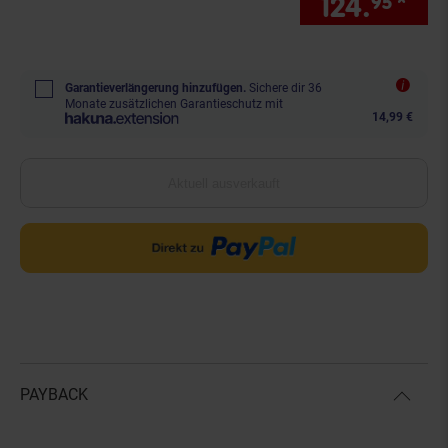
124.
*
nur
95
Garantieverlängerung hinzufügen.
Sichere dir 36
Monate zusätzlichen Garantieschutz mit
14,99 €
Aktuell ausverkauft
PAYBACK