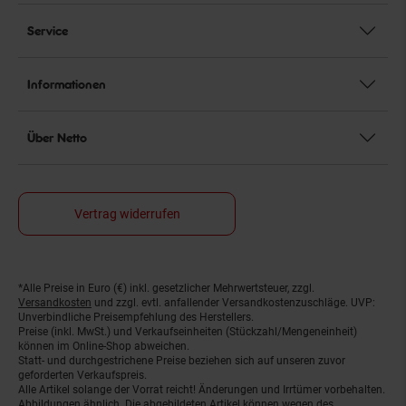
Service
Informationen
Über Netto
Vertrag widerrufen
*Alle Preise in Euro (€) inkl. gesetzlicher Mehrwertsteuer, zzgl.
Fußnoten
Versandkosten
und zzgl. evtl. anfallender Versandkostenzuschläge. UVP:
Unverbindliche Preisempfehlung des Herstellers.
Preise (inkl. MwSt.) und Verkaufseinheiten (Stückzahl/Mengeneinheit)
können im Online-Shop abweichen.
Statt- und durchgestrichene Preise beziehen sich auf unseren zuvor
geforderten Verkaufspreis.
Alle Artikel solange der Vorrat reicht! Änderungen und Irrtümer vorbehalten.
Abbildungen ähnlich. Die abgebildeten Artikel können wegen des