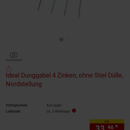
Ideal Dunggabel 4 Zinken, ohne Stiel Dülle,
Nordstellung
Verfügbarkeit:
Auf Lager
Lieferzeit:
ca. 3 Werktage
nur
33.
*
nur
46