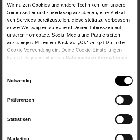
Wir nutzen Cookies und andere Techniken, um unsere
Seiten sicher und zuverlässig anzubieten, eine Vielzahl
von Services bereitzustellen, diese stetig zu verbessern
Fußzeile
Weitere Online-Angebote
sowie Werbung entsprechend Deinen Interessen auf
unserer Homepage, Social Media und Partnerseiten
anzuzeigen. Mit einem Klick auf „Ok“ willigst Du in die
Netto Reisen
TV-Shop
Weinwelt
Cookie Verwendung ein. Deine Cookie-Einstellungen
kannst Du jederzeit in den
Datenschutzinformationen
ändern bzw. widerrufen.
Einwilligungsauswahl
Notwendig
Rezeptwelt
NettoKOM
Karriere
Präferenzen
Statistiken
Marketing