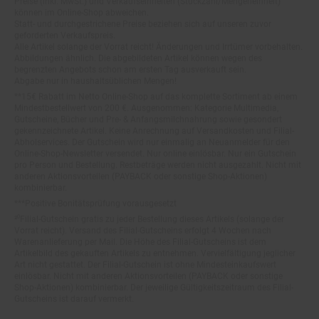
können im Online-Shop abweichen.
Statt- und durchgestrichene Preise beziehen sich auf unseren zuvor
geforderten Verkaufspreis.
Alle Artikel solange der Vorrat reicht! Änderungen und Irrtümer vorbehalten.
Abbildungen ähnlich. Die abgebildeten Artikel können wegen des
begrenzten Angebots schon am ersten Tag ausverkauft sein.
Abgabe nur in haushaltsüblichen Mengen!
**15€ Rabatt im Netto Online-Shop auf das komplette Sortiment ab einem
Mindestbestellwert von 200 €. Ausgenommen: Kategorie Multimedia,
Gutscheine, Bücher und Pre- & Anfangsmilchnahrung sowie gesondert
gekennzeichnete Artikel. Keine Anrechnung auf Versandkosten und Filial-
Abholservices. Der Gutschein wird nur einmalig an Neuanmelder für den
Online-Shop-Newsletter versendet. Nur online einlösbar. Nur ein Gutschein
pro Person und Bestellung. Restbeträge werden nicht ausgezahlt. Nicht mit
anderen Aktionsvorteilen (PAYBACK oder sonstige Shop-Aktionen)
kombinierbar.
***Positive Bonitätsprüfung vorausgesetzt
²⁰Filial-Gutschein gratis zu jeder Bestellung dieses Artikels (solange der
Vorrat reicht). Versand des Filial-Gutscheins erfolgt 4 Wochen nach
Warenanlieferung per Mail. Die Höhe des Filial-Gutscheins ist dem
Artikelbild des gekauften Artikels zu entnehmen. Vervielfältigung jeglicher
Art nicht gestattet. Der Filial-Gutschein ist ohne Mindesteinkaufswert
einlösbar. Nicht mit anderen Aktionsvorteilen (PAYBACK oder sonstige
Shop-Aktionen) kombinierbar. Der jeweilige Gültigkeitszeitraum des Filial-
Gutscheins ist darauf vermerkt.