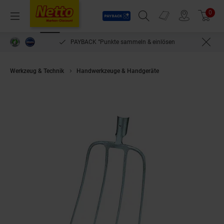
Payback
Prospekte
0
Arti
Menü
Suchfeld einblenden
Filiale finden
Warenkorb
PAYBACK °Punkte sammeln & einlösen
Werkzeug & Technik
Handwerkzeuge & Handgeräte
Ideal Dunggabel 4 Z