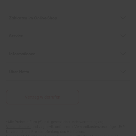
Zahlarten im Online-Shop
Service
Informationen
Über Netto
Vertrag widerrufen
*Alle Preise in Euro (€) inkl. gesetzlicher Mehrwertsteuer, zzgl.
Fußnoten
Versandkosten
und zzgl. evtl. anfallender Versandkostenzuschläge. UVP:
Unverbindliche Preisempfehlung des Herstellers.
Preise (inkl. MwSt.) und Verkaufseinheiten (Stückzahl/Mengeneinheit)