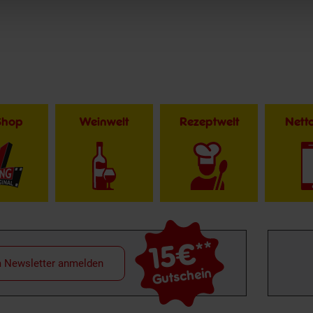
Shop
Weinwelt
Rezeptwelt
Net
15€
**
m Newsletter anmelden
Gutschein