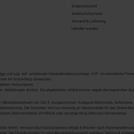
Widerrufsrecht
Widerrufsformular
Versand & Lieferung
Händler werden
ten
und zzgl. evtl. anfallender Versandkostenzuschläge. UVP: Unverbindliche Preis
önnen im Online-Shop abweichen.
derten Verkaufspreis.
lten. Abbildungen ähnlich. Die abgebildeten Artikel können wegen des begrenzten A
em Mindestbestellwert von 200 €. Ausgenommen: Kategorie Multimedia, Gutscheine
Abholservices. Der Gutschein wird nur einmalig an Neuanmelder für den Online-Shop
anderen Aktionsvorteilen (PAYBACK oder sonstige Shop-Aktionen) kombinierbar.
 Vorrat reicht). Versand des Filial-Gutscheins erfolgt 4 Wochen nach Warenanlieferung
stattet. Der Filial-Gutschein ist ohne Mindesteinkaufswert einlösbar. Nicht mit and