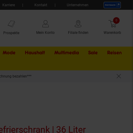
Karriere
Kontakt
Unternehmen
0
Artikel
Mein Konto
Filiale finden
Warenkorb
Prospekte
Mode
Haushalt
Multimedia
Sale
Externer Li
Reisen
chnung bezahlen***
at | Glasfront Weiß 36 Liter
frierschrank | 36 Liter