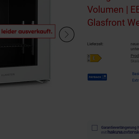
Volumen | EE
Glasfront We
Lieferzeit:
neue 
unte
Prod
Energieeffizienzklasse E auf Sk
Skal
Payback Punkte
Bas
Ext
Garantieverlängerung 
mit