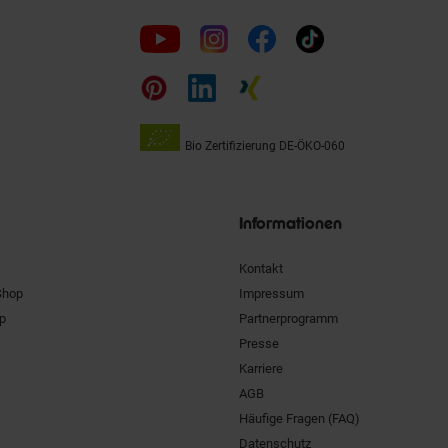
Folge
uns
auf
Bio Zertifizierung
DE-ÖKO-060
Unsere
Siegel
Informationen
Kontakt
Shop
Impressum
pp
Partnerprogramm
Presse
Karriere
AGB
Häufige Fragen (FAQ)
Datenschutz