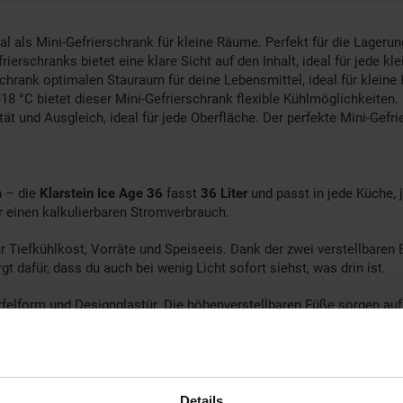
al als Mini-Gefrierschrank für kleine Räume. Perfekt für die Lager
schranks bietet eine klare Sicht auf den Inhalt, ideal für jede klei
hrank optimalen Stauraum für deine Lebensmittel, ideal für kleine K
°C bietet dieser Mini-Gefrierschrank flexible Kühlmöglichkeiten.
 und Ausgleich, ideal für jede Oberfläche. Der perfekte Mini-Gefri
n – die
Klarstein Ice Age 36
fasst
36 Liter
und passt in jede Küche
r einen kalkulierbaren Stromverbrauch.
ür Tiefkühlkost, Vorräte und Speiseeis. Dank der zwei verstellbaren
dafür, dass du auch bei wenig Licht sofort siehst, was drin ist.
felform und Designglastür. Die höhenverstellbaren Füße sorgen auf 
üchenaufstellungen. Jahresenergieverbrauch: 2.509 kWh/a; Anschlus
bil: Diese Mini-Gefriertruhe hält Tiefkühlgut frisch, ohne viel P
Details