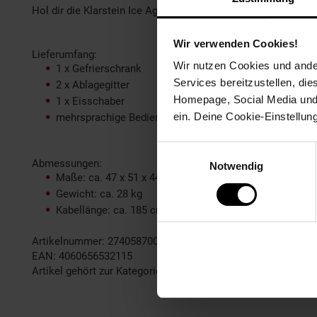
Hol dir die Klarstein Ice Age 36 und genieß zuverlässiges Ei
Wir verwenden Cookies!
Lieferumfang:
Wir nutzen Cookies und ander
1 x Gefrierschrank
Services bereitzustellen, di
2 x Ablagegitter
Homepage, Social Media und P
1 x Eisschaber
ein. Deine Cookie-Einstellun
mehrsprachige Bedienungsanleitung
Einwilligungsauswahl
Abmessungen:
Notwendig
Maße: ca. 47 x 51 x 44 cm (BxHxT)
Gewicht: ca. 28 kg
Kabellänge: ca. 185 cm
Artikelnummer: 2740587000
EAN: 4060656532115
Artikel gehört zur Kategorie:
Gefrierschränke & Gefriertruhen