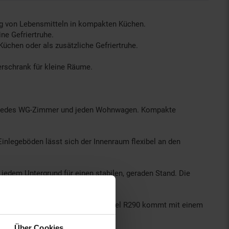
ung von Lebensmitteln in kompakten Küchen.
ne Gefriertruhe.
üchen oder als zusätzliche Gefriertruhe.
erschrank für kleine Räume.
, jedes WG-Zimmer und jeden Wohnwagen. Kompakte
 Einlegeböden lässt sich der Innenraum flexibel an den
jedem Untergrund für einen stabilen, geraden Stand. Die
s: 220–240 V~ | 50/60 Hz.
latz zu beanspruchen. Das Kältemittel R290 kommt mit einem
Über Cookies