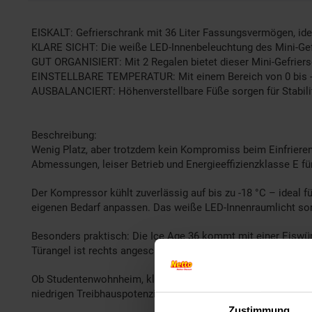
EISKALT: Gefrierschrank mit 36 Liter Fassungsvermögen, ide
KLARE SICHT: Die weiße LED-Innenbeleuchtung des Mini-Gefrier
GUT ORGANISIERT: Mit 2 Regalen bietet dieser Mini-Gefriersc
EINSTELLBARE TEMPERATUR: Mit einem Bereich von 0 bis -18 
AUSBALANCIERT: Höhenverstellbare Füße sorgen für Stabilität
Beschreibung:
Wenig Platz, aber trotzdem kein Kompromiss beim Einfriere
Abmessungen, leiser Betrieb und Energieeffizienzklasse E fü
Der Kompressor kühlt zuverlässig auf bis zu -18 °C – ideal f
eigenen Bedarf anpassen. Das weiße LED-Innenraumlicht sorgt 
Besonders praktisch: Die Ice Age 36 kommt mit einer Eiswür
Türangel ist rechts angeschlagen – ideal für die meisten K
Ob Studentenwohnheim, kleines Büro, Gartenhaus oder Wohnmo
niedrigen Treibhauspotenzial aus.
Zustimmung