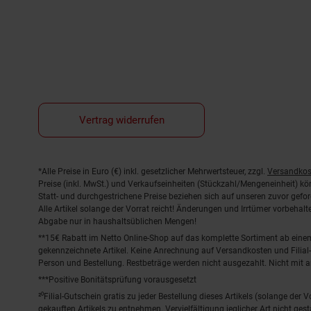
Vertrag widerrufen
Fußnoten
*Alle Preise in Euro (€) inkl. gesetzlicher Mehrwertsteuer, zzgl.
Versandkos
Preise (inkl. MwSt.) und Verkaufseinheiten (Stückzahl/Mengeneinheit) k
Statt- und durchgestrichene Preise beziehen sich auf unseren zuvor gefor
Alle Artikel solange der Vorrat reicht! Änderungen und Irrtümer vorbeha
Abgabe nur in haushaltsüblichen Mengen!
**15€ Rabatt im Netto Online-Shop auf das komplette Sortiment ab ein
gekennzeichnete Artikel. Keine Anrechnung auf Versandkosten und Filial-
Person und Bestellung. Restbeträge werden nicht ausgezahlt. Nicht mit 
***Positive Bonitätsprüfung vorausgesetzt
²⁰Filial-Gutschein gratis zu jeder Bestellung dieses Artikels (solange der
gekauften Artikels zu entnehmen. Vervielfältigung jeglicher Art nicht ge