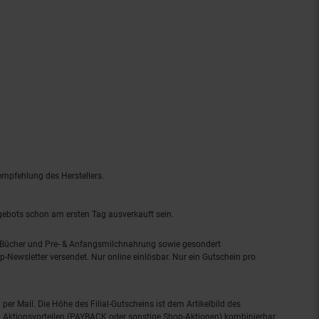
empfehlung des Herstellers.
ngebots schon am ersten Tag ausverkauft sein.
, Bücher und Pre- & Anfangsmilchnahrung sowie gesondert
-Newsletter versendet. Nur online einlösbar. Nur ein Gutschein pro
 per Mail. Die Höhe des Filial-Gutscheins ist dem Artikelbild des
eren Aktionsvorteilen (PAYBACK oder sonstige Shop-Aktionen) kombinierbar.