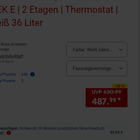
K E | 2 Etagen | Thermostat |
iß 36 Liter
(Produkt aktuell ausver
Ware ist bereits
Farbe:
Weiß (derzeit ausverkauft
rwegs
uktdatenblatt
ala A bis G
a A bis G
Fassungsvermögen (Liter):
36 Li
is°Punkte:
243
ra°Punkte:
0
-22 %
Sie Sparen 22 Prozent,
UVP
630.
99
UVP : 
487.
*
Sie 
99
hinzufügen.
Sichere dir 36 Monate zusätzlichen Garantieschutz
49,99 €