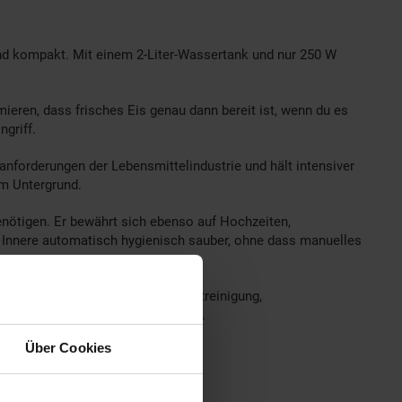
und kompakt. Mit einem 2-Liter-Wassertank und nur 250 W
ieren, dass frisches Eis genau dann bereit ist, wenn du es
griff.
anforderungen der Lebensmittelindustrie und hält intensiver
em Untergrund.
benötigen. Er bewährt sich ebenso auf Hochzeiten,
as Innere automatisch hygienisch sauber, ohne dass manuelles
 wartungsarm. Automatische Selbstreinigung,
hause und den Gastronomiebetrieb.
Über Cookies