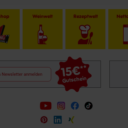
Shop
Weinwelt
Rezeptwelt
Net
15€
**
m Newsletter anmelden
Gutschein
Folge
uns
auf