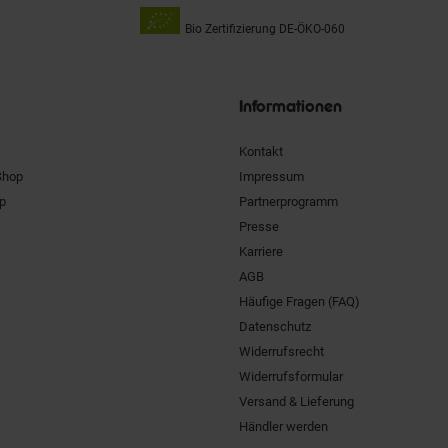
Bio Zertifizierung
DE-ÖKO-060
Unsere
Siegel
Informationen
Kontakt
Shop
Impressum
pp
Partnerprogramm
Presse
Karriere
AGB
Häufige Fragen (FAQ)
Datenschutz
Widerrufsrecht
Widerrufsformular
Versand & Lieferung
Händler werden