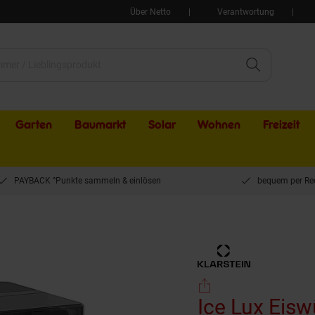
Über Netto
Verantwortung
Garten
Baumarkt
Solar
Wohnen
Freizeit
PAYBACK °Punkte sammeln & einlösen
bequem per Re
x Eiswürfelmaschine | Edelstahl | 23 kg/24 h | Selbstreinigend
Ice Lux Eisw