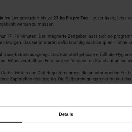
in Ice Lux
produziert bis zu
23 kg Eis pro Tag
– zuverlässig, leise 
vorgekühlt werden zu müssen.
nur 17–19 Minuten. Der integrierte Zeitgeber lässt sich so programm
en Morgen. Das Gerät startet selbstständig nach Zeitplan – ohne Ein
f Dauerbetrieb ausgelegt. Das Edelstahlgehäuse erfüllt die Hygiene
ßen. Höhenverstellbare Füße sorgen für sicheren Stand auf uneben
ts, Cafés, Hotels und Cateringunternehmen, die ununterbrochen Eis 
nde Zapfstellen gleichzeitig. Die Selbstreinigungsfunktion hält d
 2-Liter-Wassertank, 250 W Leistung – kompakt, leistungsstark und
und Edelstahlgehäuse machen ihn zur zuverlässigen Lösung für zu
Details
nn zur Hand, wenn du es brauchst.