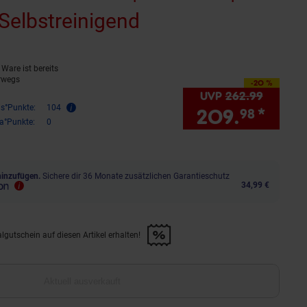
 Selbstreinigend
(Produkt aktuell a
Ware ist bereits
rwegs
-20 %
Sie Sparen 20 Prozent,
UVP
262.
99
UVP : 2
is°Punkte:
104
209.
*
Sie 
98
ra°Punkte:
0
hinzufügen.
Sichere dir 36 Monate zusätzlichen Garantieschutz
34,99 €
lgutschein auf diesen Artikel erhalten!
d &amp; 30€ Filialgutschein auf diesen Artikel erhalten!" anwenden
Aktuell ausverkauft