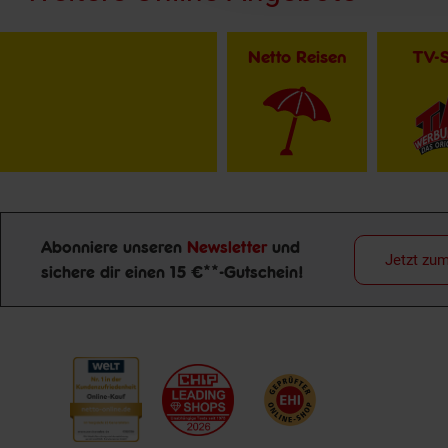
Netto Reisen
TV-
Abonniere unseren
Newsletter
und
Jetzt zu
sichere dir einen 15 €**-Gutschein!
Newsletter Anmeldung