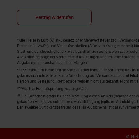
Vertrag widerrufen
Fußnoten
*Alle Preise in Euro (€) inkl. gesetzlicher Mehrwertsteuer, zzgl.
Versandkos
Preise (inkl. MwSt.) und Verkaufseinheiten (Stückzahl/Mengeneinheit) k
Statt- und durchgestrichene Preise beziehen sich auf unseren zuvor gefor
Alle Artikel solange der Vorrat reicht! Änderungen und Irrtümer vorbeha
Abgabe nur in haushaltsüblichen Mengen!
**15€ Rabatt im Netto Online-Shop auf das komplette Sortiment ab ein
gekennzeichnete Artikel. Keine Anrechnung auf Versandkosten und Filial-
Person und Bestellung. Restbeträge werden nicht ausgezahlt. Nicht mit 
***Positive Bonitätsprüfung vorausgesetzt
²⁰Filial-Gutschein gratis zu jeder Bestellung dieses Artikels (solange der
gekauften Artikels zu entnehmen. Vervielfältigung jeglicher Art nicht ge
Der jeweilige Gültigkeitszeitraum des Filial-Gutscheins ist darauf vermerkt
© Nett