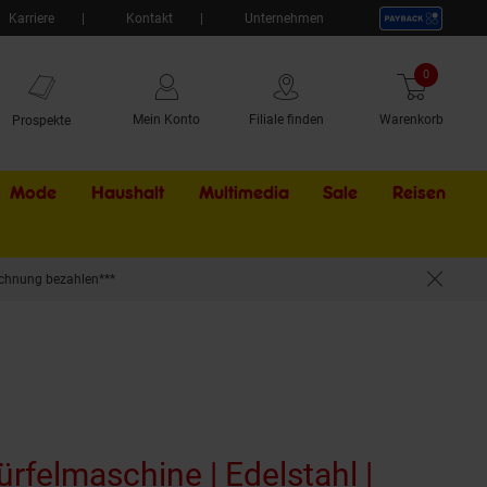
Karriere
Kontakt
Unternehmen
0
Artikel
Mein Konto
Filiale finden
Warenkorb
Prospekte
Mode
Haushalt
Multimedia
Sale
Externer Li
Reisen
chnung bezahlen***
ürfelmaschine | Edelstahl |