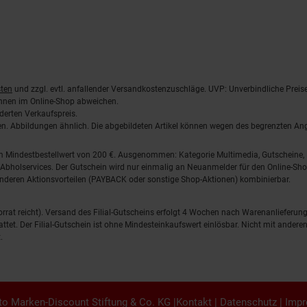
ten
und zzgl. evtl. anfallender Versandkostenzuschläge. UVP: Unverbindliche Preis
önnen im Online-Shop abweichen.
derten Verkaufspreis.
lten. Abbildungen ähnlich. Die abgebildeten Artikel können wegen des begrenzten A
em Mindestbestellwert von 200 €. Ausgenommen: Kategorie Multimedia, Gutscheine
Abholservices. Der Gutschein wird nur einmalig an Neuanmelder für den Online-Shop
anderen Aktionsvorteilen (PAYBACK oder sonstige Shop-Aktionen) kombinierbar.
 Vorrat reicht). Versand des Filial-Gutscheins erfolgt 4 Wochen nach Warenanlieferung
stattet. Der Filial-Gutschein ist ohne Mindesteinkaufswert einlösbar. Nicht mit and
.
o Marken-Discount Stiftung & Co. KG |
Kontakt
|
Datenschutz
|
Imp