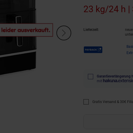
23 kg/24 h |
Lieferzeit:
neue 
unte
Payback Punkte
Bas
Ext
Garantieverlängerung 
mit
Gratis Versand & 30€ Filia
Promotion "Gratis Versan