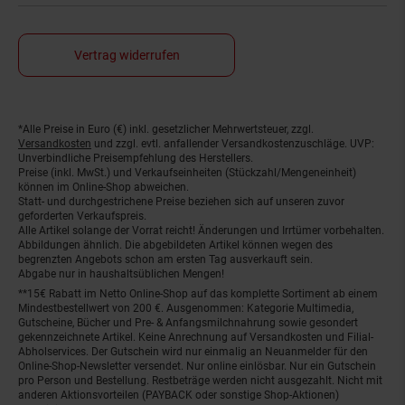
Vertrag widerrufen
*Alle Preise in Euro (€) inkl. gesetzlicher Mehrwertsteuer, zzgl.
Fußnoten
Versandkosten
und zzgl. evtl. anfallender Versandkostenzuschläge. UVP:
Unverbindliche Preisempfehlung des Herstellers.
Preise (inkl. MwSt.) und Verkaufseinheiten (Stückzahl/Mengeneinheit)
können im Online-Shop abweichen.
Statt- und durchgestrichene Preise beziehen sich auf unseren zuvor
geforderten Verkaufspreis.
Alle Artikel solange der Vorrat reicht! Änderungen und Irrtümer vorbehalten.
Abbildungen ähnlich. Die abgebildeten Artikel können wegen des
begrenzten Angebots schon am ersten Tag ausverkauft sein.
Abgabe nur in haushaltsüblichen Mengen!
**15€ Rabatt im Netto Online-Shop auf das komplette Sortiment ab einem
Mindestbestellwert von 200 €. Ausgenommen: Kategorie Multimedia,
Gutscheine, Bücher und Pre- & Anfangsmilchnahrung sowie gesondert
gekennzeichnete Artikel. Keine Anrechnung auf Versandkosten und Filial-
Abholservices. Der Gutschein wird nur einmalig an Neuanmelder für den
Online-Shop-Newsletter versendet. Nur online einlösbar. Nur ein Gutschein
pro Person und Bestellung. Restbeträge werden nicht ausgezahlt. Nicht mit
anderen Aktionsvorteilen (PAYBACK oder sonstige Shop-Aktionen)