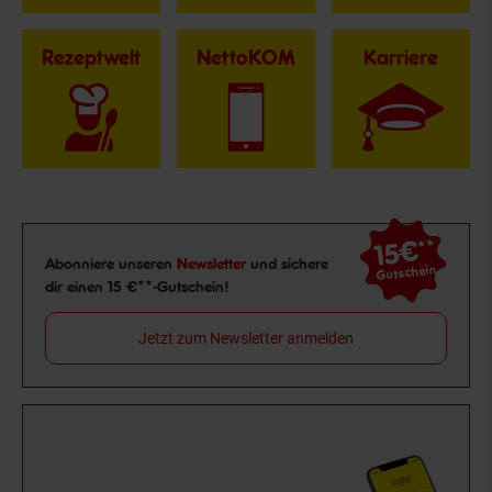
Rezeptwelt
NettoKOM
Karriere
15€
**
Newsletter Anmeldung
Abonniere unseren
Newsletter
und sichere
Gutschein
dir einen 15 €**-Gutschein!
Jetzt zum Newsletter anmelden