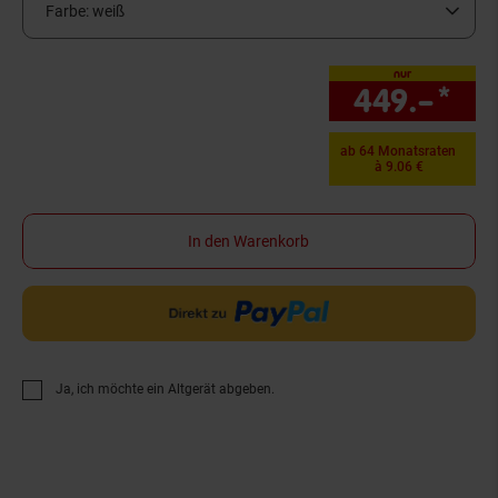
Farbe:
weiß
nur
449.–
*
nur
ab 64 Monatsraten
à 9.06 €
In den Warenkorb
Ja, ich möchte ein Altgerät abgeben.