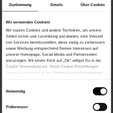
42MM - deinem treuen Begleiter für ein
gesünderes und
Zustimmung
Details
Über Cookies
aktiveres Leben
!
Bei typischer Nutzung hält die Watch GT 5 PRO bis zu 5
Wir verwenden Cookies!
Tage durch! In Zeiten intensiver Nutzung kannst du sogar
von einer maximalen Akkulaufzeit von bis zu 7 Tagen
Wir nutzen Cookies und andere Techniken, um unsere
profitieren. So bleibst du jederzeit verbunden – ohne
Seiten sicher und zuverlässig anzubieten, eine Vielzahl
ständig nach dem Ladegerät suchen zu müssen. Beachte
von Services bereitzustellen, diese stetig zu verbessern
bitte, dass die tatsächliche Akkulaufzeit je nach
sowie Werbung entsprechend Deinen Interessen auf
Nutzungsgewohnheiten variieren kann.
unserer Homepage, Social Media und Partnerseiten
anzuzeigen. Mit einem Klick auf „Ok“ willigst Du in die
Lieferumfang:
1x Huawei Watch GT 5 PRO 42MM Ceramic
Cookie Verwendung ein. Deine Cookie-Einstellungen
White, Kabellose Ladestation (inkl. Ladekabel), 1x
kannst Du jederzeit in den
Datenschutzinformationen
Schnellstartanleitung, 1x Sicherheitshinweise, 1x
ändern bzw. widerrufen.
Garantiekarte
Einwilligungsauswahl
Artikelnummer: 2719600001
Notwendig
EAN: 6942103134302
Artikel gehört zur Kategorie:
Fitnessuhren & -tracker
Präferenzen