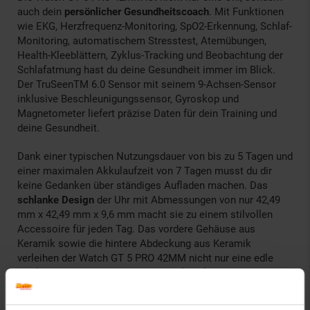
auch dein
persönlicher Gesundheitscoach
. Mit Funktionen
wie EKG, Herzfrequenz-Monitoring, SpO2-Erkennung, Schlaf-
Monitoring, automatischem Stresstest, Atemübungen,
Health-Kleeblättern, Zyklus-Tracking und Beobachtung der
Schlafatmung hast du deine Gesundheit immer im Blick.
Der TruSeenTM 6.0 Sensor mit seinem 9-Achsen-Sensor
inklusive Beschleunigungssensor, Gyroskop und
Magnetometer liefert präzise Daten für dein Training und
deine Gesundheit.
Dank einer typischen Nutzungsdauer von bis zu 5 Tagen und
einer maximalen Akkulaufzeit von 7 Tagen musst du dir
keine Gedanken über ständiges Aufladen machen. Das
schlanke Design
der Uhr mit Abmessungen von nur 42,49
mm x 42,49 mm x 9,6 mm macht sie zu einem stilvollen
Accessoire für jeden Tag. Das vordere Gehäuse aus
Keramik sowie die hintere Abdeckung aus Keramik
verleihen der Watch GT 5 PRO 42MM nicht nur eine edle
Optik, sondern auch eine hohe Langlebigkeit.
Erlebe die Zukunft am Handgelenk mit der Watch GT 5 PRO