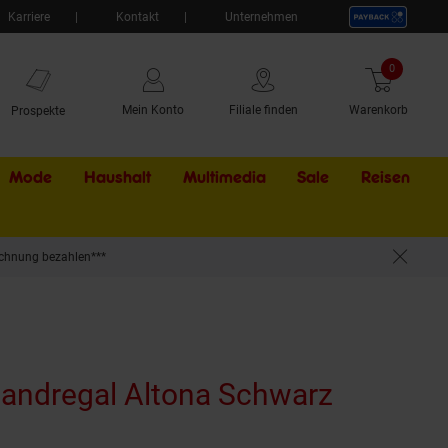
Karriere
Kontakt
Unternehmen
0
Artikel
Mein Konto
Filiale finden
Warenkorb
Prospekte
Mode
Haushalt
Multimedia
Sale
Externer Li
Reisen
chnung bezahlen***
Wandregal Altona Schwarz