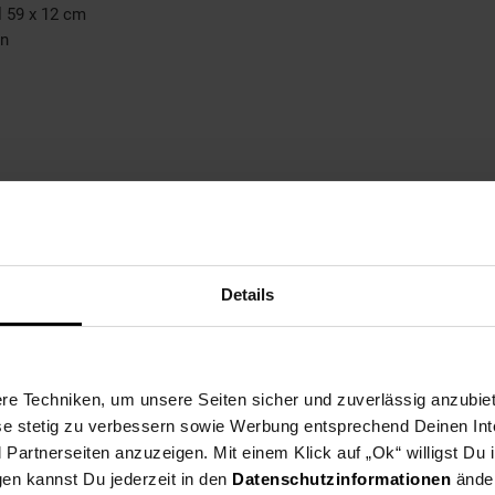
 59 x 12 cm
ln
Details
m reinigen um Kratzer zu vermeiden
e Techniken, um unsere Seiten sicher und zuverlässig anzubiet
ese stetig zu verbessern sowie Werbung entsprechend Deinen In
artnerseiten anzuzeigen. Mit einem Klick auf „Ok“ willigst Du
gen kannst Du jederzeit in den
Datenschutzinformationen
änder