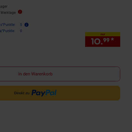
Lager
3 Werktage
is°Punkte:
5
ra°Punkte:
0
nur
10.
*
nur 
99
In den Warenkorb