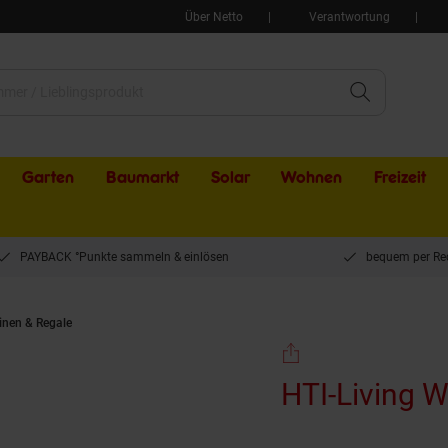
Über Netto
Verantwortung
Garten
Baumarkt
Solar
Wohnen
Freizeit
PAYBACK °Punkte sammeln & einlösen
bequem per Re
inen & Regale
HTI-Living Wandregal Altona Schwarz
HTI-Living 