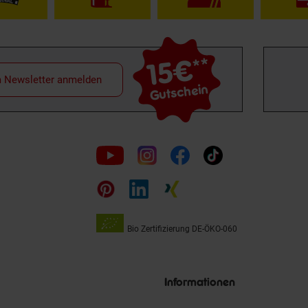
15€
**
m Newsletter anmelden
Gutschein
Folge
uns
auf
Bio Zertifizierung
DE-ÖKO-060
Unsere
Siegel
Informationen