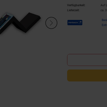
Verfügbarkeit:
Auf 
Lieferzeit:
ca. 
Payback Punkte
Bas
Ext