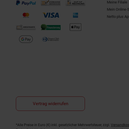
Meine Filiale
Mein Online-
Netto plus A
Vertrag widerrufen
Fußnoten
*Alle Preise in Euro (€) inkl. gesetzlicher Mehrwertsteuer, zzgl.
Versandkos