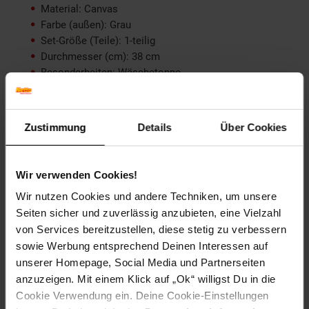
Material: Canvas
Farbe (außen): Grau
Set-Größe (Teile): 1-teilig
Durchmesser (cm): 38 cm
Besonderheiten: Wäschetonne
Maße: 38 x 48 cm
Breite (cm): 38 cm
Höhe (cm): 48 cm
Zustimmung
Details
Über Cookies
Material Bezugsstoff: Canvas
Tiefe (cm): 38 cm
Zielgruppe: Erwachsene
Wir verwenden Cookies!
Wir nutzen Cookies und andere Techniken, um unsere
Artikelnummer: 2205002000
EAN: 4250648959499
Seiten sicher und zuverlässig anzubieten, eine Vielzahl
Artikel gehört zur Kategorie:
Weiteres Schlafzimmer-
von Services bereitzustellen, diese stetig zu verbessern
Zubehör
sowie Werbung entsprechend Deinen Interessen auf
unserer Homepage, Social Media und Partnerseiten
anzuzeigen. Mit einem Klick auf „Ok“ willigst Du in die
Cookie Verwendung ein. Deine Cookie-Einstellungen
Versandinformationen