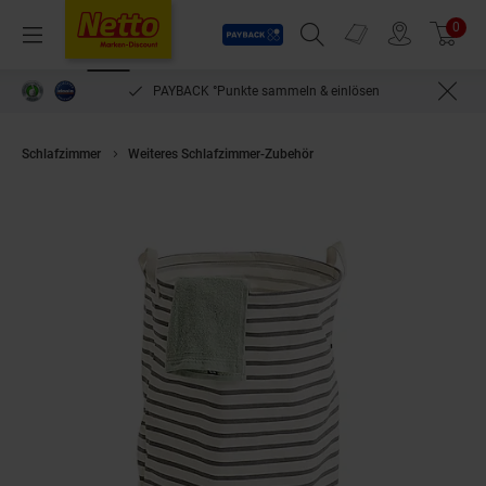
Payback
Prospekte
0
Arti
Menü
Suchfeld einblenden
Filiale finden
Warenkorb
PAYBACK °Punkte sammeln & einlösen
Schlafzimmer
Weiteres Schlafzimmer-Zubehör
HTI-Living Wäschesamml