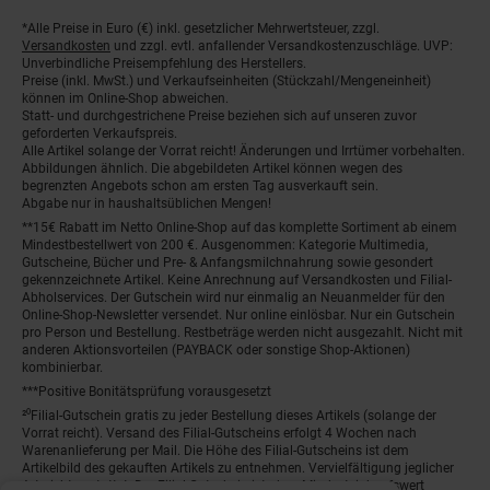
*Alle Preise in Euro (€) inkl. gesetzlicher Mehrwertsteuer, zzgl.
Fußnoten
Versandkosten
und zzgl. evtl. anfallender Versandkostenzuschläge. UVP:
Unverbindliche Preisempfehlung des Herstellers.
Preise (inkl. MwSt.) und Verkaufseinheiten (Stückzahl/Mengeneinheit)
können im Online-Shop abweichen.
Statt- und durchgestrichene Preise beziehen sich auf unseren zuvor
geforderten Verkaufspreis.
Alle Artikel solange der Vorrat reicht! Änderungen und Irrtümer vorbehalten.
Abbildungen ähnlich. Die abgebildeten Artikel können wegen des
begrenzten Angebots schon am ersten Tag ausverkauft sein.
Abgabe nur in haushaltsüblichen Mengen!
**15€ Rabatt im Netto Online-Shop auf das komplette Sortiment ab einem
Mindestbestellwert von 200 €. Ausgenommen: Kategorie Multimedia,
Gutscheine, Bücher und Pre- & Anfangsmilchnahrung sowie gesondert
gekennzeichnete Artikel. Keine Anrechnung auf Versandkosten und Filial-
Abholservices. Der Gutschein wird nur einmalig an Neuanmelder für den
Online-Shop-Newsletter versendet. Nur online einlösbar. Nur ein Gutschein
pro Person und Bestellung. Restbeträge werden nicht ausgezahlt. Nicht mit
anderen Aktionsvorteilen (PAYBACK oder sonstige Shop-Aktionen)
kombinierbar.
***Positive Bonitätsprüfung vorausgesetzt
²⁰Filial-Gutschein gratis zu jeder Bestellung dieses Artikels (solange der
Vorrat reicht). Versand des Filial-Gutscheins erfolgt 4 Wochen nach
Warenanlieferung per Mail. Die Höhe des Filial-Gutscheins ist dem
Artikelbild des gekauften Artikels zu entnehmen. Vervielfältigung jeglicher
Art nicht gestattet. Der Filial-Gutschein ist ohne Mindesteinkaufswert