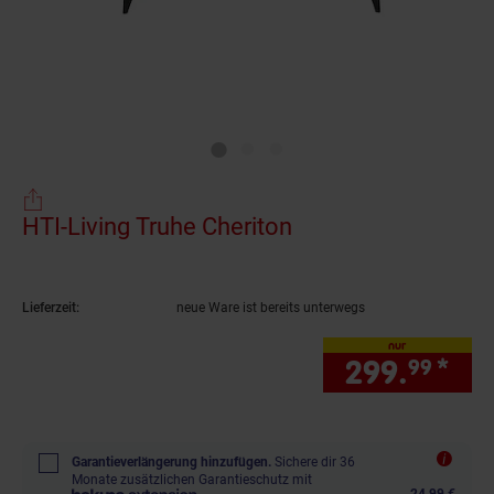
HTI-Living Truhe Cheriton
(Produkt aktuell a
Lieferzeit:
neue Ware ist bereits unterwegs
nur
299.
*
nur
99
Garantieverlängerung hinzufügen.
Sichere dir 36
Monate zusätzlichen Garantieschutz mit
24,99 €