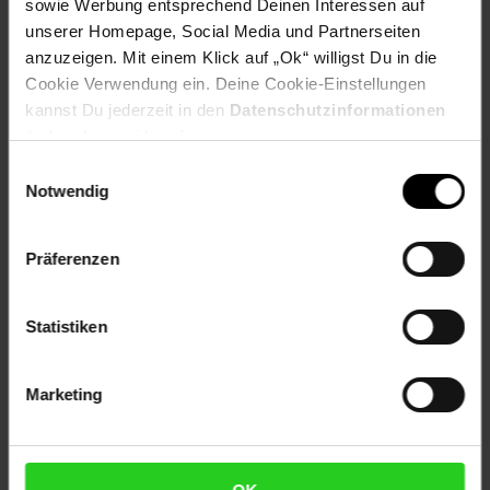
Höhe (cm): 52 cm
sowie Werbung entsprechend Deinen Interessen auf
Tiefe (cm): 50 cm
unserer Homepage, Social Media und Partnerseiten
Zielgruppe: Erwachsene
anzuzeigen. Mit einem Klick auf „Ok“ willigst Du in die
Cookie Verwendung ein. Deine Cookie-Einstellungen
Artikelnummer: 2275154000
kannst Du jederzeit in den
Datenschutzinformationen
EAN: 4250648994360
ändern bzw. widerrufen.
Artikel gehört zur Kategorie:
Truhen
Einwilligungsauswahl
Notwendig
Versandinformationen
Präferenzen
Herstellerinformationen
Statistiken
Marketing
Fußzeile
Weitere Online-Angebote
Netto Reisen
TV-Shop
Weinwelt