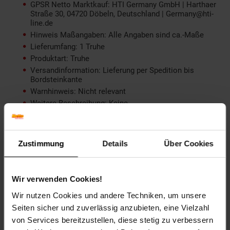
GPSR Netto Marktkauf: HTI Germany GmbH | Harthaer
Straße 30, 04720 Döbeln, Deutschland | Germany@hti-
line.de
Hinweis Maßangaben: Alle Angaben sind ca.-Maße
Lieferumfang: 1 Truhe
Produktart: Truhe
Versandinformation: Lieferung per Spedition bis
Bordsteinkante
Warnhinweis: Nicht relevant
Weitere Beschreibung: Keine
productSafetyAddress: Harthaer Straße 30 04720
Döbeln
productSafetyEmail: Germany@hti-line.de
Zustimmung
Details
Über Cookies
productSafetyName: HTI Germany GmbH
productSafetyPhone: +49 (0) 3431 6064831
Material: Stoffbezug
Wir verwenden Cookies!
Farbe (außen): Grey
Set-Größe (Teile): 1-teilig
Wir nutzen Cookies und andere Techniken, um unsere
Länge (cm): 50 cm
Seiten sicher und zuverlässig anzubieten, eine Vielzahl
Breite (cm): 140 cm
von Services bereitzustellen, diese stetig zu verbessern