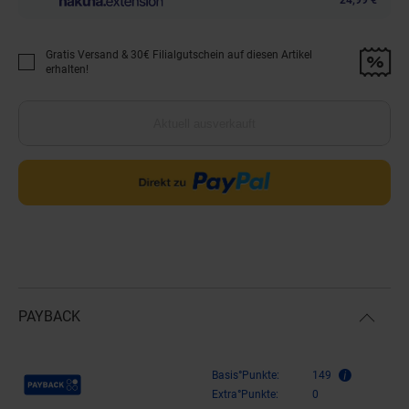
Gratis Versand & 30€ Filialgutschein auf diesen Artikel
Promotion "Gratis Versand &amp; 30€ Filialgutschein auf diesen Artikel 
erhalten!
Aktuell ausverkauft
PAYBACK
Payback Punkte
Basis°Punkte:
149
Extra°Punkte:
0