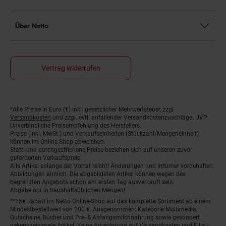
Über Netto
Vertrag widerrufen
*Alle Preise in Euro (€) inkl. gesetzlicher Mehrwertsteuer, zzgl.
Fußnoten
Versandkosten
und zzgl. evtl. anfallender Versandkostenzuschläge. UVP:
Unverbindliche Preisempfehlung des Herstellers.
Preise (inkl. MwSt.) und Verkaufseinheiten (Stückzahl/Mengeneinheit)
können im Online-Shop abweichen.
Statt- und durchgestrichene Preise beziehen sich auf unseren zuvor
geforderten Verkaufspreis.
Alle Artikel solange der Vorrat reicht! Änderungen und Irrtümer vorbehalten.
Abbildungen ähnlich. Die abgebildeten Artikel können wegen des
begrenzten Angebots schon am ersten Tag ausverkauft sein.
Abgabe nur in haushaltsüblichen Mengen!
**15€ Rabatt im Netto Online-Shop auf das komplette Sortiment ab einem
Mindestbestellwert von 200 €. Ausgenommen: Kategorie Multimedia,
Gutscheine, Bücher und Pre- & Anfangsmilchnahrung sowie gesondert
gekennzeichnete Artikel. Keine Anrechnung auf Versandkosten und Filial-