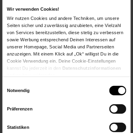
Material: Polyester
Wir verwenden Cookies!
Farbe (außen): Rot
Wir nutzen Cookies und andere Techniken, um unsere
Set-Größe (Teile): 1-teilig
Seiten sicher und zuverlässig anzubieten, eine Vielzahl
Besonderheiten: Festmaß freihängend ohne Bohren
Klemmfix
von Services bereitzustellen, diese stetig zu verbessern
Länge (cm): 150 cm
sowie Werbung entsprechend Deinen Interessen auf
Maße: 80 x 150 cm
unserer Homepage, Social Media und Partnerseiten
Breite (cm): 80 cm
anzuzeigen. Mit einem Klick auf „Ok“ willigst Du in die
Gewicht: 1 kg
Cookie Verwendung ein. Deine Cookie-Einstellungen
Höhe (cm): 150 cm
kannst Du jederzeit in den
Datenschutzinformationen
Motiv: unifarben
ändern bzw. widerrufen.
Zielgruppe: Erwachsene
Einwilligungsauswahl
Notwendig
Artikelnummer: 2275206000
EAN: 4251312975029
Artikel gehört zur Kategorie:
Weitere Heimtextilien
Präferenzen
Statistiken