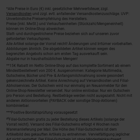
*Alle Preise in Euro (€) inkl. gesetzlicher Mehrwertsteuer, zzgl.
Fußnoten
Versandkosten
und zzgl. evtl. anfallender Versandkostenzuschläge. UVP:
Unverbindliche Preisempfehlung des Herstellers.
Preise (inkl. MwSt.) und Verkaufseinheiten (Stückzahl/Mengeneinheit)
können im Online-Shop abweichen.
Statt- und durchgestrichene Preise beziehen sich auf unseren zuvor
geforderten Verkaufspreis.
Alle Artikel solange der Vorrat reicht! Änderungen und Irrtümer vorbehalten.
Abbildungen ähnlich. Die abgebildeten Artikel können wegen des
begrenzten Angebots schon am ersten Tag ausverkauft sein.
Abgabe nur in haushaltsüblichen Mengen!
**15€ Rabatt im Netto Online-Shop auf das komplette Sortiment ab einem
Mindestbestellwert von 200 €. Ausgenommen: Kategorie Multimedia,
Gutscheine, Bücher und Pre- & Anfangsmilchnahrung sowie gesondert
gekennzeichnete Artikel. Keine Anrechnung auf Versandkosten und Filial-
Abholservices. Der Gutschein wird nur einmalig an Neuanmelder für den
Online-Shop-Newsletter versendet. Nur online einlösbar. Nur ein Gutschein
pro Person und Bestellung. Restbeträge werden nicht ausgezahlt. Nicht mit
anderen Aktionsvorteilen (PAYBACK oder sonstige Shop-Aktionen)
kombinierbar.
***Positive Bonitätsprüfung vorausgesetzt
²⁰Filial-Gutschein gratis zu jeder Bestellung dieses Artikels (solange der
Vorrat reicht). Versand des Filial-Gutscheins erfolgt 4 Wochen nach
Warenanlieferung per Mail. Die Höhe des Filial-Gutscheins ist dem
Artikelbild des gekauften Artikels zu entnehmen. Vervielfältigung jeglicher
Art nicht gestattet. Der Filial-Gutschein ist ohne Mindesteinkaufswert