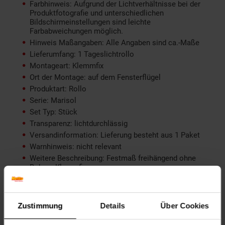
Farbhinweis: Aufgrund der Lichtverhältnisse bei der
Produktfotografie und unterschiedlichen
Bildschirmeinstellungen sind leichte
Farbabweichungen möglich.
Hinweis Maßangaben: Alle Angaben sind ca.-Maße
Lieferumfang: 1 Tageslichtrollo
Montageart: Klemmfix
Ort der Montage: auf dem Fensterflügel
Produktart: Rollo
Serie: Marisol
Set Typ: Stück
Transparenz: lichtdurchlässig
Versandinformation: Lieferung besteht aus 1 Paket
Warnhinweis: nicht relevant
Weitere Beschreibung: Festmaß freihängend ohne
Bohren Klemmfix
productSafetyAddress: Harthaer Straße 30 04720
Döbeln
productSafetyEmail: Germany@hti-line.de
Zustimmung
Details
Über Cookies
productSafetyName: HTI Germany GmbH
productSafetyPhone: +49 (0) 3431 6064831