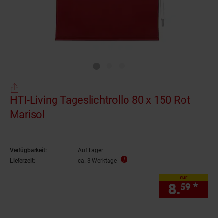
HTI-Living Tageslichtrollo 80 x 150 Rot
Marisol
Verfügbarkeit:
Auf Lager
Lieferzeit:
ca. 3 Werktage
nur
8.
*
nur
59