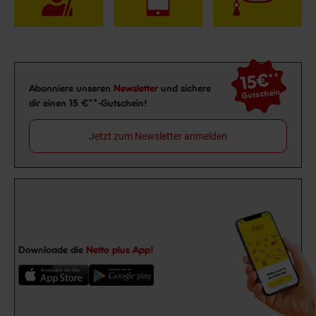
15€
**
Newsletter Anmeldung
Abonniere unseren
Newsletter
und sichere
Gutschein
dir einen 15 €**-Gutschein!
Jetzt zum Newsletter anmelden
Downloade die
Netto plus App!