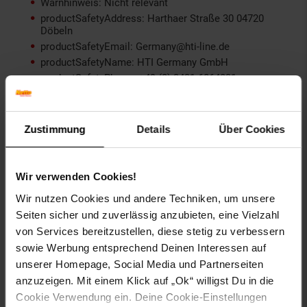
Warnhinweis: Nicht relevant
productSafetyAddress: Harthaer Straße 30 04720
Döbeln
productSafetyEmail: Germany@hti-line.de
productSafetyName: HTI Germany GmbH
productSafetyPhone: +49 (0) 3431 6064831
Material: Polyester
Set-Größe (Teile): 1-teilig
Geeignet für: Außenbereich
Zustimmung
Details
Über Cookies
Material Bezugsstoff: 100% Polyester
Zielgruppe: Erwachsene
Wir verwenden Cookies!
Gewählte Variante:
Wir nutzen Cookies und andere Techniken, um unsere
Farbe (außen): Beige
Seiten sicher und zuverlässig anzubieten, eine Vielzahl
von Services bereitzustellen, diese stetig zu verbessern
Artikelnummer: 2277043001
sowie Werbung entsprechend Deinen Interessen auf
EAN: 4250648917086
unserer Homepage, Social Media und Partnerseiten
Artikel gehört zur Kategorie:
Sonnenschirme & -segel
anzuzeigen. Mit einem Klick auf „Ok“ willigst Du in die
Cookie Verwendung ein. Deine Cookie-Einstellungen