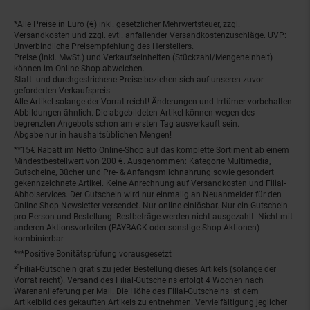
*Alle Preise in Euro (€) inkl. gesetzlicher Mehrwertsteuer, zzgl.
Fußnoten
Versandkosten
und zzgl. evtl. anfallender Versandkostenzuschläge. UVP:
Unverbindliche Preisempfehlung des Herstellers.
Preise (inkl. MwSt.) und Verkaufseinheiten (Stückzahl/Mengeneinheit)
können im Online-Shop abweichen.
Statt- und durchgestrichene Preise beziehen sich auf unseren zuvor
geforderten Verkaufspreis.
Alle Artikel solange der Vorrat reicht! Änderungen und Irrtümer vorbehalten.
Abbildungen ähnlich. Die abgebildeten Artikel können wegen des
begrenzten Angebots schon am ersten Tag ausverkauft sein.
Abgabe nur in haushaltsüblichen Mengen!
**15€ Rabatt im Netto Online-Shop auf das komplette Sortiment ab einem
Mindestbestellwert von 200 €. Ausgenommen: Kategorie Multimedia,
Gutscheine, Bücher und Pre- & Anfangsmilchnahrung sowie gesondert
gekennzeichnete Artikel. Keine Anrechnung auf Versandkosten und Filial-
Abholservices. Der Gutschein wird nur einmalig an Neuanmelder für den
Online-Shop-Newsletter versendet. Nur online einlösbar. Nur ein Gutschein
pro Person und Bestellung. Restbeträge werden nicht ausgezahlt. Nicht mit
anderen Aktionsvorteilen (PAYBACK oder sonstige Shop-Aktionen)
kombinierbar.
***Positive Bonitätsprüfung vorausgesetzt
²⁰Filial-Gutschein gratis zu jeder Bestellung dieses Artikels (solange der
Vorrat reicht). Versand des Filial-Gutscheins erfolgt 4 Wochen nach
Warenanlieferung per Mail. Die Höhe des Filial-Gutscheins ist dem
Artikelbild des gekauften Artikels zu entnehmen. Vervielfältigung jeglicher