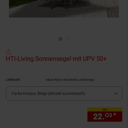
HTI-Living Sonnensegel mit UPV 50+
(Produk
Lieferzeit:
neue Ware ist bereits unterwegs
Farbe Korpus:
Beige (derzeit ausverkauft)
nur
22.
*
nur
03