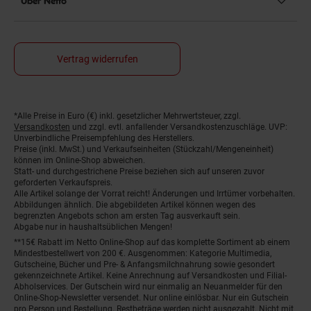
Über Netto
Vertrag widerrufen
*Alle Preise in Euro (€) inkl. gesetzlicher Mehrwertsteuer, zzgl.
Fußnoten
Versandkosten
und zzgl. evtl. anfallender Versandkostenzuschläge. UVP:
Unverbindliche Preisempfehlung des Herstellers.
Preise (inkl. MwSt.) und Verkaufseinheiten (Stückzahl/Mengeneinheit)
können im Online-Shop abweichen.
Statt- und durchgestrichene Preise beziehen sich auf unseren zuvor
geforderten Verkaufspreis.
Alle Artikel solange der Vorrat reicht! Änderungen und Irrtümer vorbehalten.
Abbildungen ähnlich. Die abgebildeten Artikel können wegen des
begrenzten Angebots schon am ersten Tag ausverkauft sein.
Abgabe nur in haushaltsüblichen Mengen!
**15€ Rabatt im Netto Online-Shop auf das komplette Sortiment ab einem
Mindestbestellwert von 200 €. Ausgenommen: Kategorie Multimedia,
Gutscheine, Bücher und Pre- & Anfangsmilchnahrung sowie gesondert
gekennzeichnete Artikel. Keine Anrechnung auf Versandkosten und Filial-
Abholservices. Der Gutschein wird nur einmalig an Neuanmelder für den
Online-Shop-Newsletter versendet. Nur online einlösbar. Nur ein Gutschein
pro Person und Bestellung. Restbeträge werden nicht ausgezahlt. Nicht mit