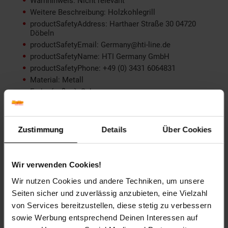
Warnhinweis: Nicht relevant
Weitere Beschreibung: Holzkohlegrill
productSafetyAddress: Harthaer Straße 30 04720
Döbeln
productSafetyEmail: Germany@hti-line.de
productSafetyName: HTI Germany GmbH
productSafetyPhone: +49 (0) 3431 6064831
Material: Metall
Farbe (außen): Schwarz
Set-Größe (Teile): 1-teilig
Durchmesser (cm): 44 cm
Besonderheiten: Holzkohlegrill
Zustimmung
Details
Über Cookies
Länge (cm): 44 cm
Maße: 44 x 53 x 80 cm, Grillhöhe 75 cm, Grillfläche 2x
Ø 38 cm, Gewicht: ca. 7 kg
Wir verwenden Cookies!
Breite (cm): 53 cm
Wir nutzen Cookies und andere Techniken, um unsere
Form: rund
Seiten sicher und zuverlässig anzubieten, eine Vielzahl
Höhe (cm): 80 cm
von Services bereitzustellen, diese stetig zu verbessern
Zielgruppe: Erwachsene
sowie Werbung entsprechend Deinen Interessen auf