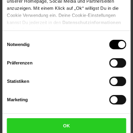
Artikelnummer: 2530924000
unserer Homepage, Social Media und Partnerseiten
EAN: 4251312981211
anzuzeigen. Mit einem Klick auf „Ok“ willigst Du in die
Artikel gehört zur Kategorie:
Smoker
Cookie Verwendung ein. Deine Cookie-Einstellungen
kannst Du jederzeit in den
Datenschutzinformationen
ändern bzw. widerrufen.
Einwilligungsauswahl
Versandinformationen
Notwendig
Herstellerinformationen
Präferenzen
Statistiken
Fußzeile
Weitere Online-Angebote
Marketing
Netto Reisen
TV-Shop
Weinwelt
OK