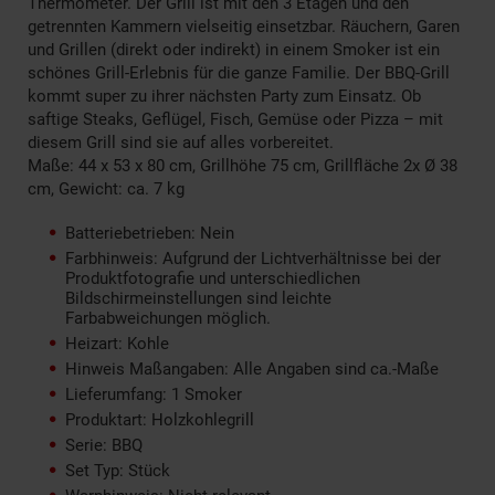
Thermometer. Der Grill ist mit den 3 Etagen und den
getrennten Kammern vielseitig einsetzbar. Räuchern, Garen
und Grillen (direkt oder indirekt) in einem Smoker ist ein
schönes Grill-Erlebnis für die ganze Familie. Der BBQ-Grill
kommt super zu ihrer nächsten Party zum Einsatz. Ob
saftige Steaks, Geflügel, Fisch, Gemüse oder Pizza – mit
diesem Grill sind sie auf alles vorbereitet.
Maße: 44 x 53 x 80 cm, Grillhöhe 75 cm, Grillfläche 2x Ø 38
cm, Gewicht: ca. 7 kg
Batteriebetrieben: Nein
Farbhinweis: Aufgrund der Lichtverhältnisse bei der
Produktfotografie und unterschiedlichen
Bildschirmeinstellungen sind leichte
Farbabweichungen möglich.
Heizart: Kohle
Hinweis Maßangaben: Alle Angaben sind ca.-Maße
Lieferumfang: 1 Smoker
Produktart: Holzkohlegrill
Serie: BBQ
Set Typ: Stück