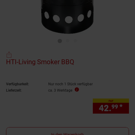
HTI-Living Smoker BBQ
Verfügbarkeit:
Nur noch 1 Stück verfügbar
Lieferzeit:
ca. 3 Werktage
nur
42.
*
nur
99
In den Warenkorb