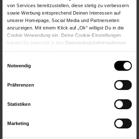
Höhe (cm): 98 cm
von Services bereitzustellen, diese stetig zu verbessern
Material Bezugsstoff: 100% Polyester
sowie Werbung entsprechend Deinen Interessen auf
Tiefe (cm): 58 cm
unserer Homepage, Social Media und Partnerseiten
Zielgruppe: Erwachsene
anzuzeigen. Mit einem Klick auf „Ok“ willigst Du in die
Cookie Verwendung ein. Deine Cookie-Einstellungen
Artikelnummer: 2275219000
kannst Du jederzeit in den
Datenschutzinformationen
EAN: 4251312946357
ändern bzw. widerrufen.
Artikel gehört zur Kategorie:
Esszimmerstühle
Einwilligungsauswahl
Notwendig
Versandinformationen
Präferenzen
Herstellerinformationen
Statistiken
Marketing
Fußzeile
Weitere Online-Angebote