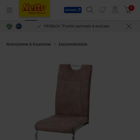
Payback
Prospekte
0
Arti
Menü
Suchfeld einblenden
Filiale finden
Warenkorb
PAYBACK °Punkte sammeln & einlösen
Wohnzimmer & Esszimmer
Esszimmerstühle
HTI-Living Schwingstuhl K