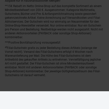
Abgabe nur in haushaltsüblichen Mengen!
**15€ Rabatt im Netto Online-Shop auf das komplette Sortiment ab einem
Mindestbestellwert von 200 €. Ausgenommen: Kategorie Multimedia,
Gutscheine, Bücher und Pre- & Anfangsmilchnahrung sowie gesondert
gekennzeichnete Artikel. Keine Anrechnung auf Versandkosten und Filial-
Abholservices. Der Gutschein wird nur einmalig an Neuanmelder für den
Online-Shop-Newsletter versendet. Nur online einlösbar. Nur ein Gutschein
pro Person und Bestellung. Restbeträge werden nicht ausgezahlt. Nicht mit
anderen Aktionsvorteilen (PAYBACK oder sonstige Shop-Aktionen)
kombinierbar.
***Positive Bonitätsprüfung vorausgesetzt
²⁰Filial-Gutschein gratis zu jeder Bestellung dieses Artikels (solange der
Vorrat reicht). Versand des Filial-Gutscheins erfolgt 4 Wochen nach
Warenanlieferung per Mail. Die Höhe des Filial-Gutscheins ist dem
Artikelbild des gekauften Artikels zu entnehmen. Vervielfältigung jeglicher
Art nicht gestattet. Der Filial-Gutschein ist ohne Mindesteinkaufswert
einlösbar. Nicht mit anderen Aktionsvorteilen (PAYBACK oder sonstige
Shop-Aktionen) kombinierbar. Der jeweilige Gültigkeitszeitraum des Filial-
Gutscheins ist darauf vermerkt.
© Netto Marken-Discount Stiftung & Co. KG |
Kontakt
|
Datenschutz
|
Impressum