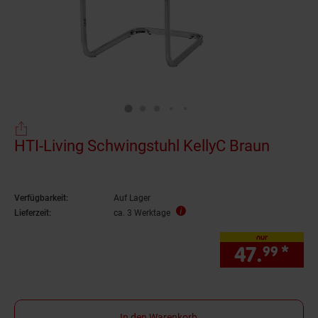
HTI-Living Schwingstuhl KellyC Braun
Verfügbarkeit:
Auf Lager
Lieferzeit:
ca. 3 Werktage
nur
47.
*
nur
99
In den Warenkorb