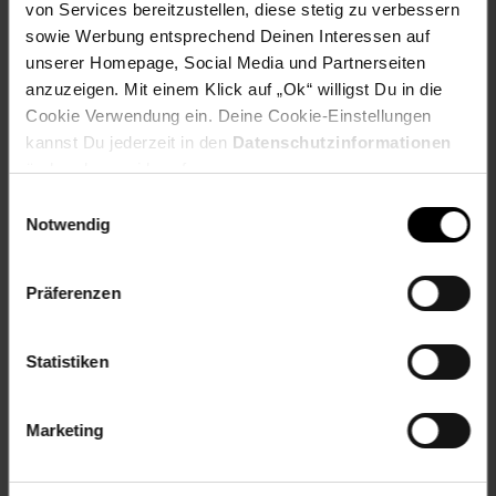
von Services bereitzustellen, diese stetig zu verbessern
sowie Werbung entsprechend Deinen Interessen auf
unserer Homepage, Social Media und Partnerseiten
Versandinformationen
anzuzeigen. Mit einem Klick auf „Ok“ willigst Du in die
Cookie Verwendung ein. Deine Cookie-Einstellungen
Herstellerinformationen
kannst Du jederzeit in den
Datenschutzinformationen
ändern bzw. widerrufen.
Einwilligungsauswahl
Notwendig
Fußzeile
Weitere Online-Angebote
Präferenzen
Netto Reisen
TV-Shop
Weinwelt
Statistiken
Marketing
Rezeptwelt
NettoKOM
Karriere