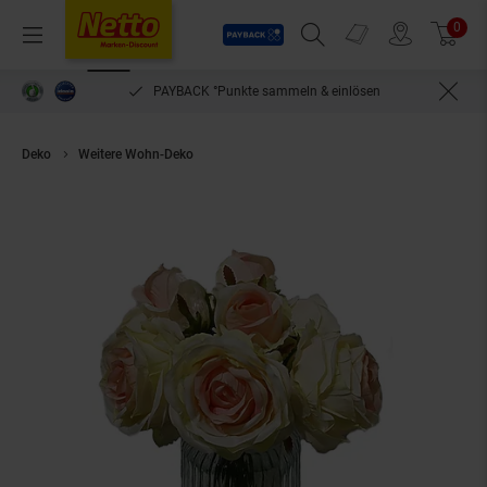
Payback
Prospekte
0
Arti
Menü
Suchfeld einblenden
Filiale finden
Warenkorb
PAYBACK °Punkte sammeln & einlösen
Deko
Weitere Wohn-Deko
HTI-Living Rosen in Vase Kunstblume Flora