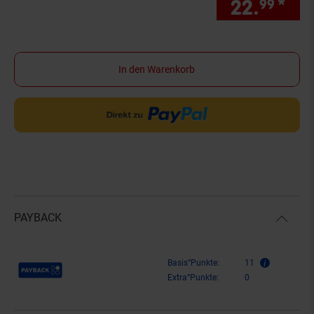
22.
*
nur
99
In den Warenkorb
PAYBACK
Payback Punkte
Basis°Punkte:
11
Extra°Punkte:
0