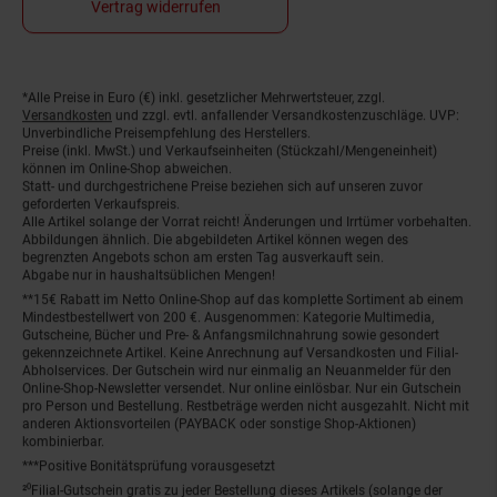
Vertrag widerrufen
*Alle Preise in Euro (€) inkl. gesetzlicher Mehrwertsteuer, zzgl.
Fußnoten
Versandkosten
und zzgl. evtl. anfallender Versandkostenzuschläge. UVP:
Unverbindliche Preisempfehlung des Herstellers.
Preise (inkl. MwSt.) und Verkaufseinheiten (Stückzahl/Mengeneinheit)
können im Online-Shop abweichen.
Statt- und durchgestrichene Preise beziehen sich auf unseren zuvor
geforderten Verkaufspreis.
Alle Artikel solange der Vorrat reicht! Änderungen und Irrtümer vorbehalten.
Abbildungen ähnlich. Die abgebildeten Artikel können wegen des
begrenzten Angebots schon am ersten Tag ausverkauft sein.
Abgabe nur in haushaltsüblichen Mengen!
**15€ Rabatt im Netto Online-Shop auf das komplette Sortiment ab einem
Mindestbestellwert von 200 €. Ausgenommen: Kategorie Multimedia,
Gutscheine, Bücher und Pre- & Anfangsmilchnahrung sowie gesondert
gekennzeichnete Artikel. Keine Anrechnung auf Versandkosten und Filial-
Abholservices. Der Gutschein wird nur einmalig an Neuanmelder für den
Online-Shop-Newsletter versendet. Nur online einlösbar. Nur ein Gutschein
pro Person und Bestellung. Restbeträge werden nicht ausgezahlt. Nicht mit
anderen Aktionsvorteilen (PAYBACK oder sonstige Shop-Aktionen)
kombinierbar.
***Positive Bonitätsprüfung vorausgesetzt
²⁰Filial-Gutschein gratis zu jeder Bestellung dieses Artikels (solange der