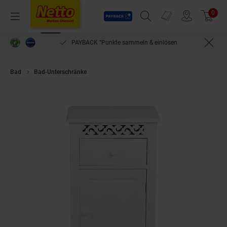
Payback
Prospekte
0
Arti
Menü
Suchfeld einblenden
Filiale finden
Warenkorb
PAYBACK °Punkte sammeln & einlösen
Bad
Bad-Unterschränke
HTI-Living Midischrank Miriam