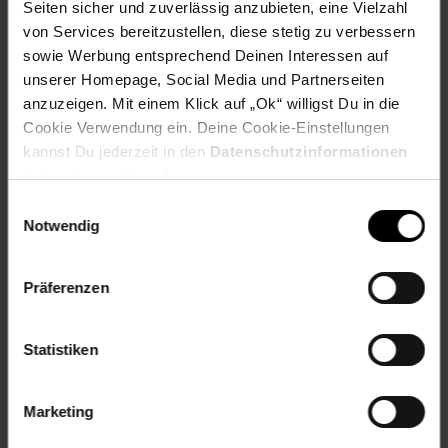
Seiten sicher und zuverlässig anzubieten, eine Vielzahl
Pflegehinweis: Mit einem weichen, feuchten Tuch
abwischen und trocken nachreiben. Keine kratzenden
von Services bereitzustellen, diese stetig zu verbessern
Gegenstände oder ätzende Chemikalien zur Reinigung
sowie Werbung entsprechend Deinen Interessen auf
verwenden.
unserer Homepage, Social Media und Partnerseiten
Tiefe (cm): 30,5 cm
anzuzeigen. Mit einem Klick auf „Ok“ willigst Du in die
Zielgruppe: Erwachsene
Cookie Verwendung ein. Deine Cookie-Einstellungen
kannst Du jederzeit in den
Datenschutzinformationen
Artikelnummer: 2671415000
EAN: 4255701918338
ändern bzw. widerrufen.
Artikel gehört zur Kategorie:
Bad-Unterschränke
Einwilligungsauswahl
Notwendig
Präferenzen
Versandinformationen
Statistiken
Herstellerinformationen
Marketing