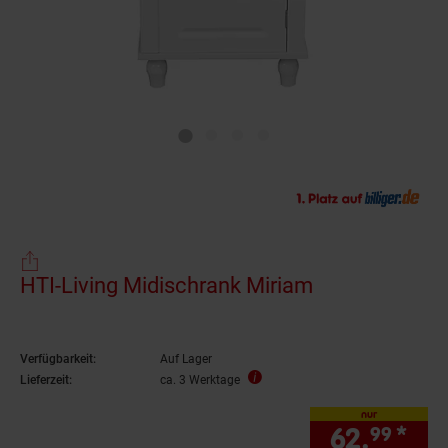
HTI-Living Midischrank Miriam
Verfügbarkeit:
Auf Lager
Lieferzeit:
ca. 3 Werktage
nur
62.
*
nur
99