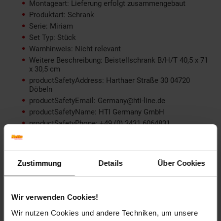
Montageart: Lieferung erfolgt zusammengebaut
Produktart: Schrank
Serie: Miriam
Set Typ: Stück
Warnhinweis: Nicht relevant
Weitere Beschreibung: Beistellschrank B/H/T 40,5 x 71
x 30,5 cm
productSafetyAddress: Harthaer Straße 30 04720
Döbeln
productSafetyEmail: Germany@hti-line.de
productSafetyName: HTI Germany GmbH
productSafetyPhone: +49 (0) 3431 6064831
Material: MDF
Farbe (außen): Weiß
Set-Größe (Teile): 1
Zustimmung
Details
Über Cookies
Besonderheiten: Beistellschrank
Länge (cm): 30,5 cm
Maße: B/H/T 40,5 x 71 x 30,5 cm
Wir verwenden Cookies!
Breite (cm): 40,5 cm
Wir nutzen Cookies und andere Techniken, um unsere
Höhe (cm): 71 cm