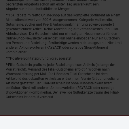
begrenzten Angebots schon am ersten Tag ausverkauft sein.
Abgabe nur in haushaltsüblichen Mengen!
**15€ Rabatt im Netto Online-Shop auf das komplette Sortiment ab einem
Mindestbestellwert von 200 €. Ausgenommen: Kategorie Multimedia,
Gutscheine, Bücher und Pre- & Anfangsmilchnahrung sowie gesondert
gekennzeichnete Artikel. Keine Anrechnung auf Versandkosten und Filial-
Abholservices. Der Gutschein wird nur einmalig an Neuanmelder für den
Online-Shop-Newsletter versendet. Nur online einlösbar. Nur ein Gutschein
pro Person und Bestellung. Restbeträge werden nicht ausgezahlt. Nicht mit
anderen Aktionsvorteilen (PAYBACK oder sonstige Shop-Aktionen)
kombinierbar.
***Positive Bonitätsprüfung vorausgesetzt
²⁰Filial-Gutschein gratis zu jeder Bestellung dieses Artikels (solange der
Vorrat reicht). Versand des Filial-Gutscheins erfolgt 4 Wochen nach
Warenanlieferung per Mail. Die Höhe des Filial-Gutscheins ist dem
Artikelbild des gekauften Artikels zu entnehmen. Vervielfältigung jeglicher
Art nicht gestattet. Der Filial-Gutschein ist ohne Mindesteinkaufswert
einlösbar. Nicht mit anderen Aktionsvorteilen (PAYBACK oder sonstige
Shop-Aktionen) kombinierbar. Der jeweilige Gültigkeitszeitraum des Filial-
Gutscheins ist darauf vermerkt.
© Netto Marken-Discount Stiftung & Co. KG |