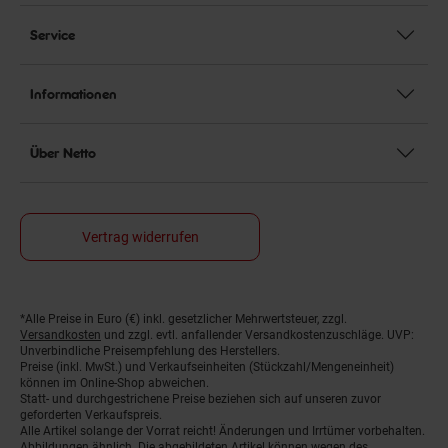
Service
Informationen
Über Netto
Vertrag widerrufen
*Alle Preise in Euro (€) inkl. gesetzlicher Mehrwertsteuer, zzgl.
Fußnoten
Versandkosten
und zzgl. evtl. anfallender Versandkostenzuschläge. UVP:
Unverbindliche Preisempfehlung des Herstellers.
Preise (inkl. MwSt.) und Verkaufseinheiten (Stückzahl/Mengeneinheit)
können im Online-Shop abweichen.
Statt- und durchgestrichene Preise beziehen sich auf unseren zuvor
geforderten Verkaufspreis.
Alle Artikel solange der Vorrat reicht! Änderungen und Irrtümer vorbehalten.
Abbildungen ähnlich. Die abgebildeten Artikel können wegen des