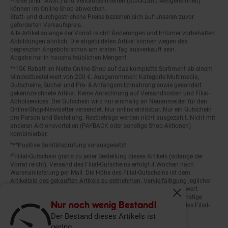
können im Online-Shop abweichen.
Statt- und durchgestrichene Preise beziehen sich auf unseren zuvor
geforderten Verkaufspreis.
Alle Artikel solange der Vorrat reicht! Änderungen und Irrtümer vorbehalten.
Abbildungen ähnlich. Die abgebildeten Artikel können wegen des
begrenzten Angebots schon am ersten Tag ausverkauft sein.
Abgabe nur in haushaltsüblichen Mengen!
**15€ Rabatt im Netto Online-Shop auf das komplette Sortiment ab einem
Mindestbestellwert von 200 €. Ausgenommen: Kategorie Multimedia,
Gutscheine, Bücher und Pre- & Anfangsmilchnahrung sowie gesondert
gekennzeichnete Artikel. Keine Anrechnung auf Versandkosten und Filial-
Abholservices. Der Gutschein wird nur einmalig an Neuanmelder für den
Online-Shop-Newsletter versendet. Nur online einlösbar. Nur ein Gutschein
pro Person und Bestellung. Restbeträge werden nicht ausgezahlt. Nicht mit
anderen Aktionsvorteilen (PAYBACK oder sonstige Shop-Aktionen)
kombinierbar.
***Positive Bonitätsprüfung vorausgesetzt
²⁰Filial-Gutschein gratis zu jeder Bestellung dieses Artikels (solange der
Vorrat reicht). Versand des Filial-Gutscheins erfolgt 4 Wochen nach
Warenanlieferung per Mail. Die Höhe des Filial-Gutscheins ist dem
Artikelbild des gekauften Artikels zu entnehmen. Vervielfältigung jeglicher
Art nicht gestattet. Der Filial-Gutschein ist ohne Mindesteinkaufswert
einlösbar. Nicht mit anderen Aktionsvorteilen (PAYBACK oder sonstige
Fenster schliess
Shop-Aktionen) kombinierbar. Der jeweilige Gültigkeitszeitraum des Filial-
Nur noch wenig Bestand!
Gutscheins ist darauf vermerkt.
Der Bestand dieses Artikels ist
gering.