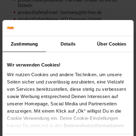
Döbeln
productSafetyEmail: Germany@hti-line.de
productSafetyName: HTI Germany GmbH
productSafetyPhone: +49 (0) 3431 6064831
Material: Steingut
Farbe (außen): Rosa, Pastellgelb, Pastellblau
Zustimmung
Details
Über Cookies
Set-Größe (Teile): 24-teilig
Mikrowellengeeignet: Ja
Spülmaschinenfest: Spülmaschinengeeignet
Wir verwenden Cookies!
Zielgruppe: Erwachsene
Wir nutzen Cookies und andere Techniken, um unsere
Artikelnummer: 2156530000
Seiten sicher und zuverlässig anzubieten, eine Vielzahl
EAN: 4009290167895
von Services bereitzustellen, diese stetig zu verbessern
Artikel gehört zur Kategorie:
Geschirr & Gläser
sowie Werbung entsprechend Deinen Interessen auf
unserer Homepage, Social Media und Partnerseiten
anzuzeigen. Mit einem Klick auf „Ok“ willigst Du in die
Cookie Verwendung ein. Deine Cookie-Einstellungen
Versandinformationen
kannst Du jederzeit in den
Datenschutzinformationen
ändern bzw. widerrufen.