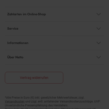
Zahlarten im Online-Shop
Service
Informationen
Über Netto
Vertrag widerrufen
*Alle Preise in Euro (€) inkl. gesetzlicher Mehrwertsteuer, zzgl.
Fußnoten
Versandkosten
und zzgl. evtl. anfallender Versandkostenzuschläge. UVP:
Unverbindliche Preisempfehlung des Herstellers.
Preise (inkl. MwSt.) und Verkaufseinheiten (Stückzahl/Mengeneinheit)