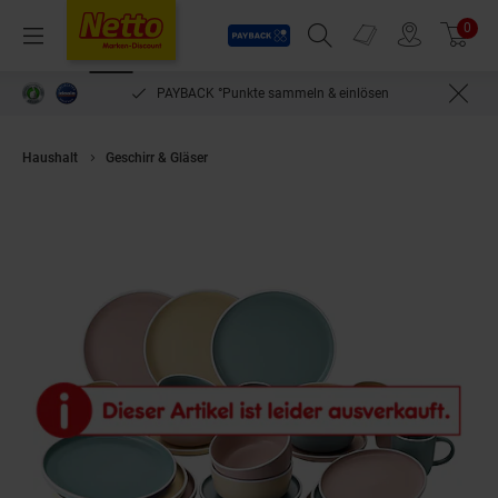
Payback
Prospekte
0
Arti
Menü
Suchfeld einblenden
Filiale finden
Warenkorb
PAYBACK °Punkte sammeln & einlösen
Haushalt
Geschirr & Gläser
HTI-Living Kombiservice 24-tlg. Lina