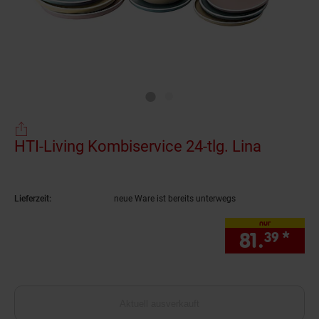
HTI-Living Kombiservice 24-tlg. Lina
(Produkt
Lieferzeit:
neue Ware ist bereits unterwegs
nur
81.
*
nur
39
Aktuell ausverkauft