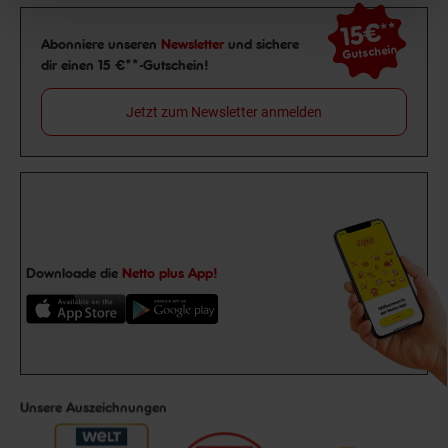
15€
**
Newsletter Anmeldung
Abonniere unseren
Newsletter
und sichere
Gutschein
dir einen 15 €**-Gutschein!
Jetzt zum Newsletter anmelden
Downloade die
Netto plus App!
Unsere Auszeichnungen