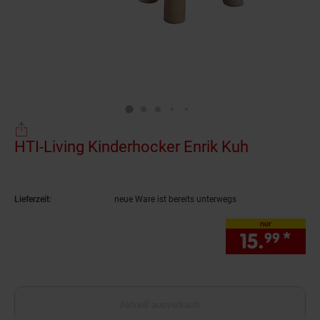
HTI-Living Kinderhocker Enrik Kuh
(Produkt a
Lieferzeit:
neue Ware ist bereits unterwegs
nur
15.
*
nur
99
Aktuell ausverkauft