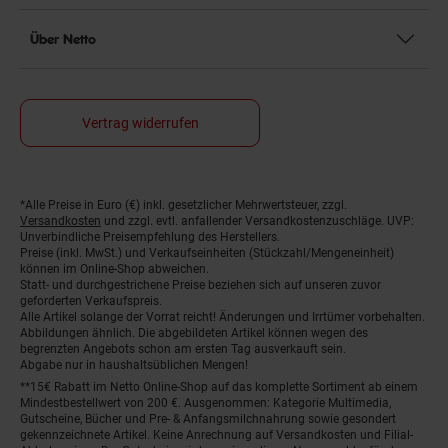
Über Netto
Vertrag widerrufen
*Alle Preise in Euro (€) inkl. gesetzlicher Mehrwertsteuer, zzgl.
Fußnoten
Versandkosten
und zzgl. evtl. anfallender Versandkostenzuschläge. UVP:
Unverbindliche Preisempfehlung des Herstellers.
Preise (inkl. MwSt.) und Verkaufseinheiten (Stückzahl/Mengeneinheit)
können im Online-Shop abweichen.
Statt- und durchgestrichene Preise beziehen sich auf unseren zuvor
geforderten Verkaufspreis.
Alle Artikel solange der Vorrat reicht! Änderungen und Irrtümer vorbehalten.
Abbildungen ähnlich. Die abgebildeten Artikel können wegen des
begrenzten Angebots schon am ersten Tag ausverkauft sein.
Abgabe nur in haushaltsüblichen Mengen!
**15€ Rabatt im Netto Online-Shop auf das komplette Sortiment ab einem
Mindestbestellwert von 200 €. Ausgenommen: Kategorie Multimedia,
Gutscheine, Bücher und Pre- & Anfangsmilchnahrung sowie gesondert
gekennzeichnete Artikel. Keine Anrechnung auf Versandkosten und Filial-