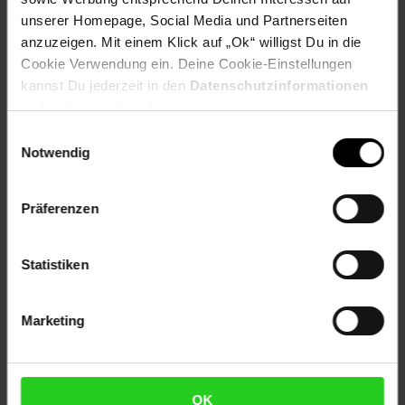
Tiefe (cm): 46 cm
unserer Homepage, Social Media und Partnerseiten
Zielgruppe: Mini (2-6 Jahre)
anzuzeigen. Mit einem Klick auf „Ok“ willigst Du in die
Cookie Verwendung ein. Deine Cookie-Einstellungen
Artikelnummer: 2578087000
kannst Du jederzeit in den
Datenschutzinformationen
EAN: 4251312979157
ändern bzw. widerrufen.
Artikel gehört zur Kategorie:
Kindersitzmöbel
Einwilligungsauswahl
Notwendig
Versandinformationen
Präferenzen
Herstellerinformationen
Statistiken
Marketing
Fußzeile
Weitere Online-Angebote
Netto Reisen
TV-Shop
Weinwelt
OK