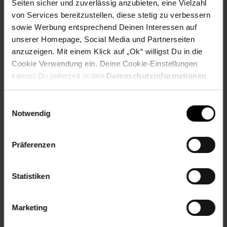
Seiten sicher und zuverlässig anzubieten, eine Vielzahl
Zielgruppe: Erwachsene
von Services bereitzustellen, diese stetig zu verbessern
sowie Werbung entsprechend Deinen Interessen auf
Gewählte Variante:
unserer Homepage, Social Media und Partnerseiten
anzuzeigen. Mit einem Klick auf „Ok“ willigst Du in die
Farbe (außen): Braun
Cookie Verwendung ein. Deine Cookie-Einstellungen
Artikelnummer: 2213425000
kannst Du jederzeit in den
Datenschutzinformationen
EAN: 4250648916133
ändern bzw. widerrufen.
Artikel gehört zur Kategorie:
Deko
Einwilligungsauswahl
Notwendig
Präferenzen
Versandinformationen
Statistiken
Herstellerinformationen
Marketing