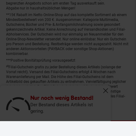
begrenzten Angebots schon am ersten Tag ausverkauft sein.
Abgabe nur in haushaltsüblichen Mengen!
**15€ Rabatt im Netto Online-Shop auf das komplette Sortiment ab einem
Mindestbestellwert von 200 €. Ausgenommen: Kategorie Multimedia,
Gutscheine, Bücher und Pre- & Anfangsmilchnahrung sowie gesondert
gekennzeichnete Artikel. Keine Anrechnung auf Versandkosten und Filial-
Abholservices. Der Gutschein wird nur einmalig an Neuanmelder für den
Online-Shop-Newsletter versendet. Nur online einlösbar. Nur ein Gutschein
pro Person und Bestellung. Restbeträge werden nicht ausgezahlt. Nicht mit
anderen Aktionsvorteilen (PAYBACK oder sonstige Shop-Aktionen)
kombinierbar.
***Positive Bonitätsprüfung vorausgesetzt
²⁰Filial-Gutschein gratis zu jeder Bestellung dieses Artikels (solange der
Vorrat reicht). Versand des Filial-Gutscheins erfolgt 4 Wochen nach
Warenanlieferung per Mail. Die Höhe des Filial-Gutscheins ist dem
Artikelbild des gekauften Artikels zu entnehmen. Vervielfältigung jeglicher
Art nicht gestattet. Der Filial-Gutschein ist ohne Mindesteinkaufswert
einlösbar. Nicht mit anderen Aktionsvorteilen (PAYBACK oder sonstige
Fenster schliess
Shop-Aktionen) kombinierbar. Der jeweilige Gültigkeitszeitraum des Filial-
Nur noch wenig Bestand!
Gutscheins ist darauf vermerkt.
Der Bestand dieses Artikels ist
gering.
© Netto Marken-Discount Stiftung & Co. KG |
Kontakt
|
Datenschutz
|
Impressum