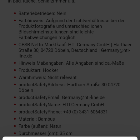
in Bad, Küche, Schlafzimmer u.ä..
Batteriebetrieben: Nein
Farbhinweis: Aufgrund der Lichtverhältnisse bei der
Produktfotografie und unterschiedlichen
Bildschirmeinstellungen sind leichte
Farbabweichungen möglich.
GPSR Netto Marktkauf: HTI Germany GmbH | Harthaer
Straße 30, 04720 Döbeln, Deutschland | Germany@hti-
line.de
Hinweis Maßangaben: Alle Angaben sind ca.-Maße
Produktart: Hocker
Warnhinweis: Nicht relevant
productSafetyAddress: Harthaer Straße 30 04720
Döbeln
productSafetyEmail: Germany@hti-line.de
productSafetyName: HTI Germany GmbH
productSafetyPhone: +49 (0) 3431 6064831
Material: Bambus
Farbe (außen): Natur
Durchmesser (cm): 35 cm