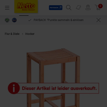
Payback
Prospekte
0
Arti
Menü
Suchfeld einblenden
Filiale finden
Warenkorb
PAYBACK °Punkte sammeln & einlösen
Flur & Diele
Hocker
HTI-Living Hocker Bambus