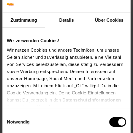
Länge (cm): 35 cm
Breite (cm): 30 cm
Höhe (cm): 55 cm
Zustimmung
Details
Über Cookies
Zielgruppe: Erwachsene
Artikelnummer: 2205894000
EAN: 4250648958751
Wir verwenden Cookies!
Artikel gehört zur Kategorie:
Hocker
Wir nutzen Cookies und andere Techniken, um unsere
Seiten sicher und zuverlässig anzubieten, eine Vielzahl
von Services bereitzustellen, diese stetig zu verbessern
sowie Werbung entsprechend Deinen Interessen auf
Versandinformationen
unserer Homepage, Social Media und Partnerseiten
anzuzeigen. Mit einem Klick auf „Ok“ willigst Du in die
Cookie Verwendung ein. Deine Cookie-Einstellungen
Herstellerinformationen
kannst Du jederzeit in den
Datenschutzinformationen
ändern bzw. widerrufen.
Einwilligungsauswahl
Fußzeile
Weitere Online-Angebote
Notwendig