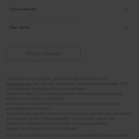
Informationen
Über Netto
Vertrag widerrufen
*Alle Preise in Euro (€) inkl. gesetzlicher Mehrwertsteuer, zzgl.
Fußnoten
Versandkosten
und zzgl. evtl. anfallender Versandkostenzuschläge. UVP:
Unverbindliche Preisempfehlung des Herstellers.
Preise (inkl. MwSt.) und Verkaufseinheiten (Stückzahl/Mengeneinheit)
können im Online-Shop abweichen.
Statt- und durchgestrichene Preise beziehen sich auf unseren zuvor
geforderten Verkaufspreis.
Alle Artikel solange der Vorrat reicht! Änderungen und Irrtümer vorbehalten.
Abbildungen ähnlich. Die abgebildeten Artikel können wegen des
begrenzten Angebots schon am ersten Tag ausverkauft sein.
Abgabe nur in haushaltsüblichen Mengen!
**15€ Rabatt im Netto Online-Shop auf das komplette Sortiment ab einem
Mindestbestellwert von 200 €. Ausgenommen: Kategorie Multimedia,