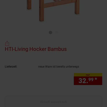
HTI-Living Hocker Bambus
(Produkt aktuell 
Lieferzeit:
neue Ware ist bereits unterwegs
nur
32.
*
nur
99
Aktuell ausverkauft