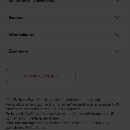
Zahlarten im Online-Shop
Service
Informationen
Über Netto
Vertrag widerrufen
*Alle Preise in Euro (€) inkl. gesetzlicher Mehrwertsteuer, zzgl.
Fußnoten
Versandkosten
und zzgl. evtl. anfallender Versandkostenzuschläge. UVP:
Unverbindliche Preisempfehlung des Herstellers.
Preise (inkl. MwSt.) und Verkaufseinheiten (Stückzahl/Mengeneinheit)
können im Online-Shop abweichen.
Statt- und durchgestrichene Preise beziehen sich auf unseren zuvor
geforderten Verkaufspreis.