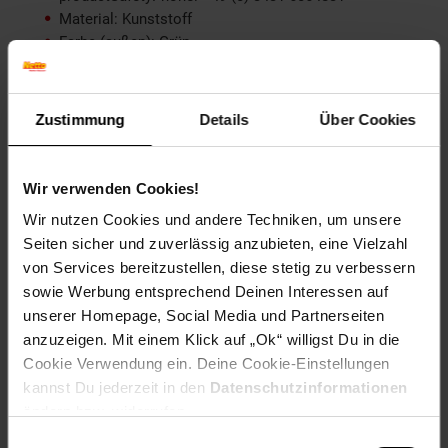
Material: Kunststoff
Farbe (außen): Grün
Set-Größe (Teile): 1-teilig
Bauart: Topfpflanze
Höhe (cm): 27 cm
Zustimmung
Details
Über Cookies
Zielgruppe: Erwachsene
Artikelnummer: 2259957000
Wir verwenden Cookies!
EAN: 4251312969585
Artikel gehört zur Kategorie:
Kunstpflanzen
Wir nutzen Cookies und andere Techniken, um unsere
Seiten sicher und zuverlässig anzubieten, eine Vielzahl
von Services bereitzustellen, diese stetig zu verbessern
sowie Werbung entsprechend Deinen Interessen auf
unserer Homepage, Social Media und Partnerseiten
Versandinformationen
anzuzeigen. Mit einem Klick auf „Ok“ willigst Du in die
Cookie Verwendung ein. Deine Cookie-Einstellungen
Herstellerinformationen
kannst Du jederzeit in den
Datenschutzinformationen
ändern bzw. widerrufen.
Einwilligungsauswahl