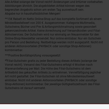
Alle Artikel solange der Vorrat reicht! Änderungen und Irrtümer vorbehalten.
Abbildungen ähnlich. Die abgebildeten Artikel können wegen des
begrenzten Angebots schon am ersten Tag ausverkauft sein.
Abgabe nur in haushaltsüblichen Mengen!
**15€ Rabatt im Netto Online-Shop auf das komplette Sortiment ab einem
Mindestbestellwert von 200 €. Ausgenommen: Kategorie Multimedia,
Gutscheine, Bücher und Pre- & Anfangsmilchnahrung sowie gesondert
gekennzeichnete Artikel. Keine Anrechnung auf Versandkosten und Filial-
Abholservices. Der Gutschein wird nur einmalig an Neuanmelder für den
Online-Shop-Newsletter versendet. Nur online einlösbar. Nur ein Gutschein
pro Person und Bestellung. Restbeträge werden nicht ausgezahlt. Nicht mit
anderen Aktionsvorteilen (PAYBACK oder sonstige Shop-Aktionen)
kombinierbar.
***Positive Bonitätsprüfung vorausgesetzt
²⁰Filial-Gutschein gratis zu jeder Bestellung dieses Artikels (solange der
Vorrat reicht). Versand des Filial-Gutscheins erfolgt 4 Wochen nach
Warenanlieferung per Mail. Die Höhe des Filial-Gutscheins ist dem
Artikelbild des gekauften Artikels zu entnehmen. Vervielfältigung jeglicher
Art nicht gestattet. Der Filial-Gutschein ist ohne Mindesteinkaufswert
einlösbar. Nicht mit anderen Aktionsvorteilen (PAYBACK oder sonstige
Shop-Aktionen) kombinierbar. Der jeweilige Gültigkeitszeitraum des Filial-
Gutscheins ist darauf vermerkt.