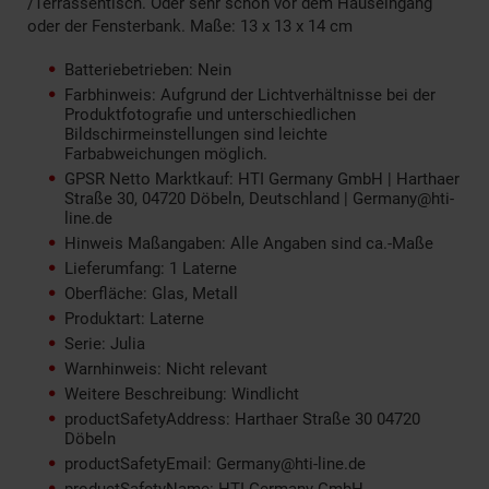
/Terrassentisch. Oder sehr schön vor dem Hauseingang
oder der Fensterbank. Maße: 13 x 13 x 14 cm
Batteriebetrieben: Nein
Farbhinweis: Aufgrund der Lichtverhältnisse bei der
Produktfotografie und unterschiedlichen
Bildschirmeinstellungen sind leichte
Farbabweichungen möglich.
GPSR Netto Marktkauf: HTI Germany GmbH | Harthaer
Straße 30, 04720 Döbeln, Deutschland | Germany@hti-
line.de
Hinweis Maßangaben: Alle Angaben sind ca.-Maße
Lieferumfang: 1 Laterne
Oberfläche: Glas, Metall
Produktart: Laterne
Serie: Julia
Warnhinweis: Nicht relevant
Weitere Beschreibung: Windlicht
productSafetyAddress: Harthaer Straße 30 04720
Döbeln
productSafetyEmail: Germany@hti-line.de
productSafetyName: HTI Germany GmbH