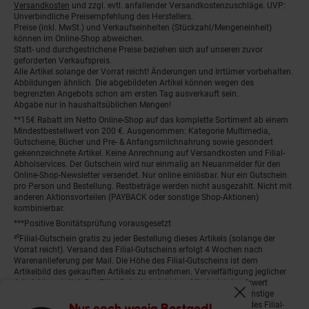
Versandkosten
und zzgl. evtl. anfallender Versandkostenzuschläge. UVP:
Unverbindliche Preisempfehlung des Herstellers.
Preise (inkl. MwSt.) und Verkaufseinheiten (Stückzahl/Mengeneinheit)
können im Online-Shop abweichen.
Statt- und durchgestrichene Preise beziehen sich auf unseren zuvor
geforderten Verkaufspreis.
Alle Artikel solange der Vorrat reicht! Änderungen und Irrtümer vorbehalten.
Abbildungen ähnlich. Die abgebildeten Artikel können wegen des
begrenzten Angebots schon am ersten Tag ausverkauft sein.
Abgabe nur in haushaltsüblichen Mengen!
**15€ Rabatt im Netto Online-Shop auf das komplette Sortiment ab einem
Mindestbestellwert von 200 €. Ausgenommen: Kategorie Multimedia,
Gutscheine, Bücher und Pre- & Anfangsmilchnahrung sowie gesondert
gekennzeichnete Artikel. Keine Anrechnung auf Versandkosten und Filial-
Abholservices. Der Gutschein wird nur einmalig an Neuanmelder für den
Online-Shop-Newsletter versendet. Nur online einlösbar. Nur ein Gutschein
pro Person und Bestellung. Restbeträge werden nicht ausgezahlt. Nicht mit
anderen Aktionsvorteilen (PAYBACK oder sonstige Shop-Aktionen)
kombinierbar.
***Positive Bonitätsprüfung vorausgesetzt
²⁰Filial-Gutschein gratis zu jeder Bestellung dieses Artikels (solange der
Vorrat reicht). Versand des Filial-Gutscheins erfolgt 4 Wochen nach
Warenanlieferung per Mail. Die Höhe des Filial-Gutscheins ist dem
Artikelbild des gekauften Artikels zu entnehmen. Vervielfältigung jeglicher
Art nicht gestattet. Der Filial-Gutschein ist ohne Mindesteinkaufswert
einlösbar. Nicht mit anderen Aktionsvorteilen (PAYBACK oder sonstige
Fenster schliess
Shop-Aktionen) kombinierbar. Der jeweilige Gültigkeitszeitraum des Filial-
Nur noch wenig Bestand!