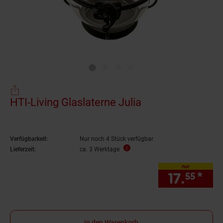
HTI-Living Glaslaterne Julia
Verfügbarkeit:
Nur noch 4 Stück verfügbar
Lieferzeit:
ca. 3 Werktage
nur
17.
*
nur
55
In den Warenkorb