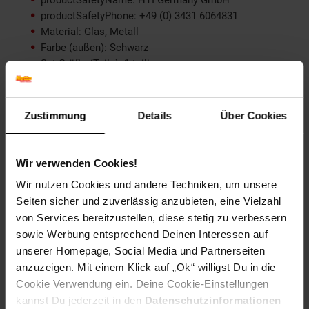
productSafetyPhone: +49 (0) 3431 6064831
Material: Glas, Metall
Farbe (außen): Schwarz
Set-Größe (Teile): 1-teilig
Durchmesser (cm): 13 cm
Länge (cm): 13 cm
Maße: 13 x 13 x 14 cm
Zustimmung
Details
Über Cookies
Breite (cm): 13 cm
Höhe (cm): 14 cm
Zielgruppe: Erwachsene
Wir verwenden Cookies!
Wir nutzen Cookies und andere Techniken, um unsere
Artikelnummer: 2275158000
Seiten sicher und zuverlässig anzubieten, eine Vielzahl
EAN: 4251312970482
Artikel gehört zur Kategorie:
Gartendeko
von Services bereitzustellen, diese stetig zu verbessern
sowie Werbung entsprechend Deinen Interessen auf
unserer Homepage, Social Media und Partnerseiten
anzuzeigen. Mit einem Klick auf „Ok“ willigst Du in die
Cookie Verwendung ein. Deine Cookie-Einstellungen
Versandinformationen
kannst Du jederzeit in den
Datenschutzinformationen