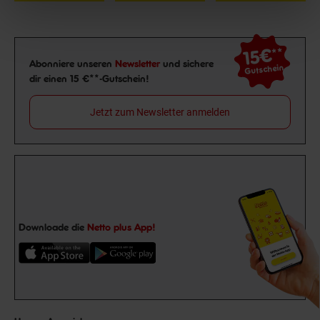
15€
**
Newsletter Anmeldung
Abonniere unseren
Newsletter
und sichere
Gutschein
dir einen 15 €**-Gutschein!
Jetzt zum Newsletter anmelden
Downloade die
Netto plus App!