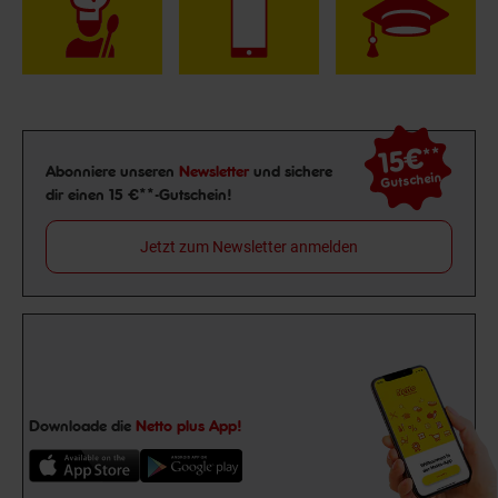
15€
**
Newsletter Anmeldung
Abonniere unseren
Newsletter
und sichere
Gutschein
dir einen 15 €**-Gutschein!
Jetzt zum Newsletter anmelden
Downloade die
Netto plus App!