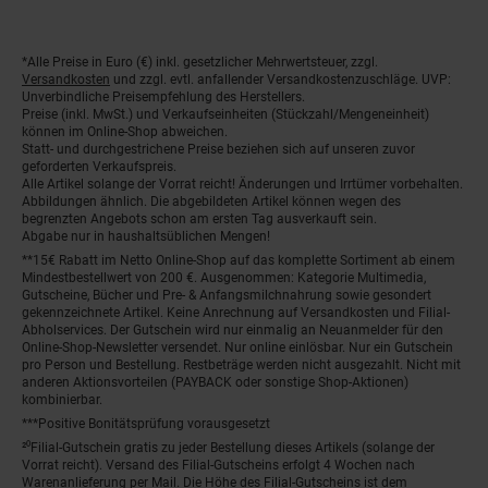
*Alle Preise in Euro (€) inkl. gesetzlicher Mehrwertsteuer, zzgl.
Fußnoten
Versandkosten
und zzgl. evtl. anfallender Versandkostenzuschläge. UVP:
Unverbindliche Preisempfehlung des Herstellers.
Preise (inkl. MwSt.) und Verkaufseinheiten (Stückzahl/Mengeneinheit)
können im Online-Shop abweichen.
Statt- und durchgestrichene Preise beziehen sich auf unseren zuvor
geforderten Verkaufspreis.
Alle Artikel solange der Vorrat reicht! Änderungen und Irrtümer vorbehalten.
Abbildungen ähnlich. Die abgebildeten Artikel können wegen des
begrenzten Angebots schon am ersten Tag ausverkauft sein.
Abgabe nur in haushaltsüblichen Mengen!
**15€ Rabatt im Netto Online-Shop auf das komplette Sortiment ab einem
Mindestbestellwert von 200 €. Ausgenommen: Kategorie Multimedia,
Gutscheine, Bücher und Pre- & Anfangsmilchnahrung sowie gesondert
gekennzeichnete Artikel. Keine Anrechnung auf Versandkosten und Filial-
Abholservices. Der Gutschein wird nur einmalig an Neuanmelder für den
Online-Shop-Newsletter versendet. Nur online einlösbar. Nur ein Gutschein
pro Person und Bestellung. Restbeträge werden nicht ausgezahlt. Nicht mit
anderen Aktionsvorteilen (PAYBACK oder sonstige Shop-Aktionen)
kombinierbar.
***Positive Bonitätsprüfung vorausgesetzt
²⁰Filial-Gutschein gratis zu jeder Bestellung dieses Artikels (solange der
Vorrat reicht). Versand des Filial-Gutscheins erfolgt 4 Wochen nach
Warenanlieferung per Mail. Die Höhe des Filial-Gutscheins ist dem