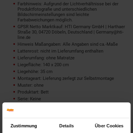
Farbhinweis: Aufgrund der Lichtverhältnisse bei der
Produktfotografie und unterschiedlichen
Bildschirmeinstellungen sind leichte
Farbabweichungen möglich.
GPSR Netto Marktkauf: HTI Germany GmbH | Harthaer
Straße 30, 04720 Döbeln, Deutschland | Germany@hti-
line.de
Hinweis Maßangaben: Alle Angaben sind ca.-Maße
Lattenrost: nicht im Lieferumfang enthalten
Lieferumfang: ohne Matratze
Liegefläche: 140 x 200 cm
Liegehöhe: 35 cm
Montageart: Lieferung zerlegt zur Selbstmontage
Muster: ohne
Produktart: Bett
Serie: Keine
Sitztiefe: nicht relevant
Warnhinweis: Nicht relevant
Weitere Beschreibung: Selbstaufbau mit
Montageanleitung
Zustimmung
Details
Über Cookies
productSafetyAddress: Harthaer Straße 30 04720