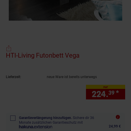
HTI-Living Futonbett Vega
(Produkt aktuell a
Lieferzeit:
neue Ware ist bereits unterwegs
nur
224.
*
nur
39
Garantieverlängerung hinzufügen.
Sichere dir 36
Monate zusätzlichen Garantieschutz mit
24,99 €