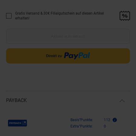
Gratis Versand & 30€ Filialgutschein auf diesen Artikel
Promotion "Gratis Versand &amp; 30€ Filialgutschein auf diesen Artikel 
erhalten!
Aktuell ausverkauft
PAYBACK
Payback Punkte
Basis°Punkte:
112
Extra°Punkte:
0