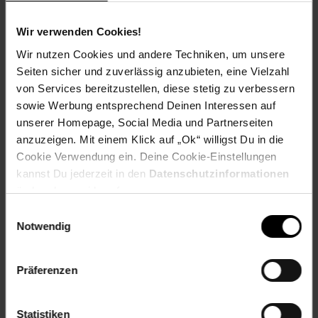
Döbeln
productSafetyEmail: Germany@hti-line.de
Wir verwenden Cookies!
productSafetyName: HTI Germany GmbH
Wir nutzen Cookies und andere Techniken, um unsere
productSafetyPhone: +49 (0) 3431 6064831
Seiten sicher und zuverlässig anzubieten, eine Vielzahl
Material: Holznachbildung
von Services bereitzustellen, diese stetig zu verbessern
Farbe (außen): Old Style dunkel/Betonoxid
sowie Werbung entsprechend Deinen Interessen auf
Set-Größe (Teile): 1 Bettgestell
unserer Homepage, Social Media und Partnerseiten
Länge (cm): 204 cm
anzuzeigen. Mit einem Klick auf „Ok“ willigst Du in die
Breite (cm): 145 cm
Gestell aus: Holznachbildung
Cookie Verwendung ein. Deine Cookie-Einstellungen
Gewicht: keine Angabe
kannst Du jederzeit in den
Datenschutzinformationen
Höhe (cm): 71 cm
ändern bzw. widerrufen.
Material Bezugsstoff: Dekorfolie
Einwilligungsauswahl
Tiefe (cm): 204 cm
Notwendig
Zielgruppe: Erwachsene
Artikelnummer: 2276194000
Präferenzen
EAN: 4250648976441
Artikel gehört zur Kategorie:
Betten
Statistiken