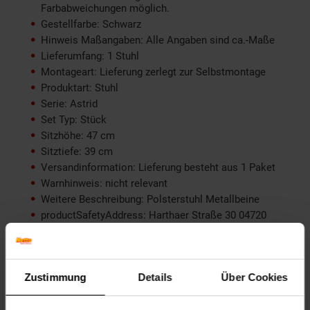
Farbabweichungen möglich.
Gestellfarbe: Schwarz
Hinweis Maßangaben: Alle Angaben sind ca.-Maße
Lieferumfang: 1 Stuhl
Montageart: Lieferung zerlegt zur Selbstmontage
Produktart: Stuhl
Serie: Astrid
Set Typ: Stück
Sitzhöhe: 47 cm
Sitztiefe: 39 cm
Versandinformation: Lieferung besteht aus 1 Paket
Warnhinweis: nicht relevant
Weitere Beschreibung: Polsterstuhl Metallbeine
productSafetyAddress: Harthaer Straße 30 04720
Döbeln
productSafetyEmail: germany@hti-line.de
productSafetyName: HTI Germany GmbH
productSafetyPhone: +49 (0) 3431 6064831
Zustimmung
Details
Über Cookies
Material: Kunstleder
Farbe (außen): Grau