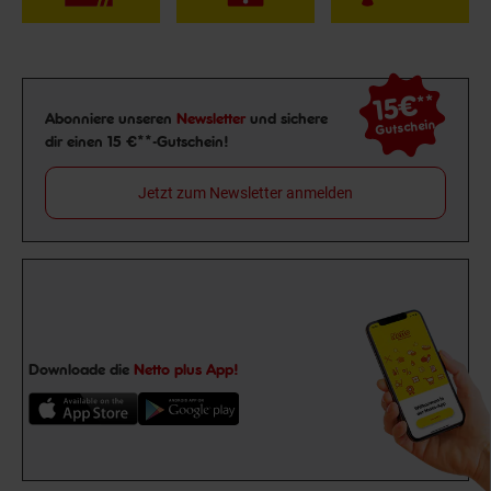
15€
**
Newsletter Anmeldung
Abonniere unseren
Newsletter
und sichere
Gutschein
dir einen 15 €**-Gutschein!
Jetzt zum Newsletter anmelden
Downloade die
Netto plus App!