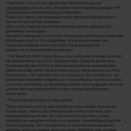
*Alle Preise in Euro (€) inkl. gesetzlicher Mehrwertsteuer, zzgl.
Fußnoten
Versandkosten
und zzgl. evtl. anfallender Versandkostenzuschläge. UVP:
Unverbindliche Preisempfehlung des Herstellers.
Preise (inkl. MwSt.) und Verkaufseinheiten (Stückzahl/Mengeneinheit)
können im Online-Shop abweichen.
Statt- und durchgestrichene Preise beziehen sich auf unseren zuvor
geforderten Verkaufspreis.
Alle Artikel solange der Vorrat reicht! Änderungen und Irrtümer vorbehalten.
Abbildungen ähnlich. Die abgebildeten Artikel können wegen des
begrenzten Angebots schon am ersten Tag ausverkauft sein.
Abgabe nur in haushaltsüblichen Mengen!
**15€ Rabatt im Netto Online-Shop auf das komplette Sortiment ab einem
Mindestbestellwert von 200 €. Ausgenommen: Kategorie Multimedia,
Gutscheine, Bücher und Pre- & Anfangsmilchnahrung sowie gesondert
gekennzeichnete Artikel. Keine Anrechnung auf Versandkosten und Filial-
Abholservices. Der Gutschein wird nur einmalig an Neuanmelder für den
Online-Shop-Newsletter versendet. Nur online einlösbar. Nur ein Gutschein
pro Person und Bestellung. Restbeträge werden nicht ausgezahlt. Nicht mit
anderen Aktionsvorteilen (PAYBACK oder sonstige Shop-Aktionen)
kombinierbar.
***Positive Bonitätsprüfung vorausgesetzt
²⁰Filial-Gutschein gratis zu jeder Bestellung dieses Artikels (solange der
Vorrat reicht). Versand des Filial-Gutscheins erfolgt 4 Wochen nach
Warenanlieferung per Mail. Die Höhe des Filial-Gutscheins ist dem
Artikelbild des gekauften Artikels zu entnehmen. Vervielfältigung jeglicher
Art nicht gestattet. Der Filial-Gutschein ist ohne Mindesteinkaufswert
einlösbar. Nicht mit anderen Aktionsvorteilen (PAYBACK oder sonstige