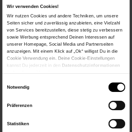
Set-Größe (Teile): 1-teilig
Wir verwenden Cookies!
Besonderheiten: Polsterstuhl Metallbeine
Wir nutzen Cookies und andere Techniken, um unsere
Länge (cm): 58,5 cm
Seiten sicher und zuverlässig anzubieten, eine Vielzahl
Maße: B/H/T 50 x 84 x 58,5 cm
von Services bereitzustellen, diese stetig zu verbessern
Breite (cm): 50 cm
sowie Werbung entsprechend Deinen Interessen auf
Gestell aus: Metall
unserer Homepage, Social Media und Partnerseiten
Gewicht: 3,25 kg
anzuzeigen. Mit einem Klick auf „Ok“ willigst Du in die
Höhe (cm): 84 cm
Cookie Verwendung ein. Deine Cookie-Einstellungen
Material Bezugsstoff: 100% Polyurethan
kannst Du jederzeit in den
Datenschutzinformationen
Tiefe (cm): 58,5 cm
ändern bzw. widerrufen.
Zielgruppe: Erwachsene
Einwilligungsauswahl
Artikelnummer: 2858135000
Notwendig
EAN: 4255701935632
Artikel gehört zur Kategorie:
Esszimmerstühle
Präferenzen
Statistiken
Versandinformationen