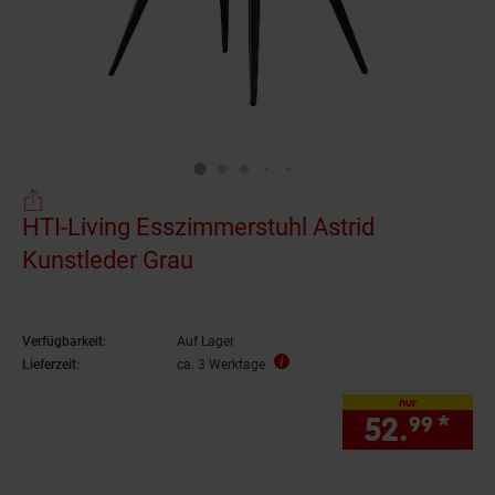
HTI-Living Esszimmerstuhl Astrid
Kunstleder Grau
Verfügbarkeit:
Auf Lager
Lieferzeit:
ca. 3 Werktage
nur
52.
*
nur
99