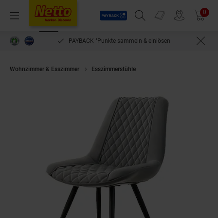
Payback
Prospekte
0
Arti
Menü
Suchfeld einblenden
Filiale finden
Warenkorb
PAYBACK °Punkte sammeln & einlösen
Wohnzimmer & Esszimmer
Esszimmerstühle
HTI-Living Esszimmerstuhl