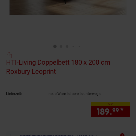
HTI-Living Doppelbett 180 x 200 cm
Roxbury Leoprint
(Produkt aktuell ausverkauf
Lieferzeit:
neue Ware ist bereits unterwegs
nur
189.
*
nur
99