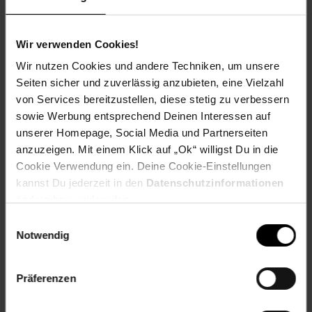
productSafetyEmail: Germany@hti-line.de
productSafetyName: HTI Germany GmbH
productSafetyPhone: +49 (0) 3431 6064831
Wir verwenden Cookies!
Material: Polyester
Wir nutzen Cookies und andere Techniken, um unsere
Farbe (außen): Leoprint
Set-Größe (Teile): 1-teilig
Seiten sicher und zuverlässig anzubieten, eine Vielzahl
Besonderheiten: mit hohem Kopfteil
von Services bereitzustellen, diese stetig zu verbessern
Länge (cm): 217 cm
sowie Werbung entsprechend Deinen Interessen auf
Maße: B/H/T 193 x 133 x 217 cm
unserer Homepage, Social Media und Partnerseiten
Breite (cm): 193 cm
anzuzeigen. Mit einem Klick auf „Ok“ willigst Du in die
Gestell aus: Holz
Cookie Verwendung ein. Deine Cookie-Einstellungen
Gewicht: 19,5 kg
kannst Du jederzeit in den
Datenschutzinformationen
Höhe (cm): 133 cm
ändern bzw. widerrufen.
Material Bezugsstoff: 100% Polyester
Einwilligungsauswahl
Pflegehinweis: Pflegeleicht
Notwendig
Tiefe (cm): 217 cm
Zielgruppe: Erwachsene
Präferenzen
Artikelnummer: 2643056000
EAN: 4255701907394