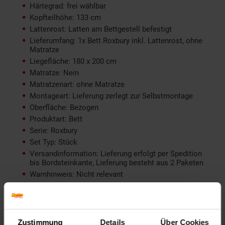
Härtegrad: frei wählbar
Kopfteilhöhe: 133 cm
Lattenrost: Latten am Bettgestell befestigt
Lieferumfang: 1x Bett Roxbury inkl. Lattenrost, ohne
Matratze
Liegefläche: 180 x 200 cm
Matratze: Nein
Matratzenart: ohne Matratze
Montageart: Lieferung zerlegt zur Selbstmontage
Oberfläche: Bezogen
Produktart: Bett
Serie: Roxbury
Set Typ: Stück
Versandinformation: Lieferung erfolgt per Spedition
bis Bordsteinkante, Lieferung besteht aus 2 Paketen
Warnhinweis: Nicht relevant
Weitere Beschreibung: inklusive Lattenrost ohne
Matratze
productSafetyAddress: Harthaer Straße 30 04720
Döbeln
Zustimmung
Details
Über Cookies