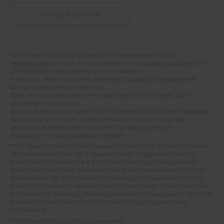
Vertrag widerrufen
*Alle Preise in Euro (€) inkl. gesetzlicher Mehrwertsteuer, zzgl.
Fußnoten
Versandkosten
und zzgl. evtl. anfallender Versandkostenzuschläge. UVP:
Unverbindliche Preisempfehlung des Herstellers.
Preise (inkl. MwSt.) und Verkaufseinheiten (Stückzahl/Mengeneinheit)
können im Online-Shop abweichen.
Statt- und durchgestrichene Preise beziehen sich auf unseren zuvor
geforderten Verkaufspreis.
Alle Artikel solange der Vorrat reicht! Änderungen und Irrtümer vorbehalten.
Abbildungen ähnlich. Die abgebildeten Artikel können wegen des
begrenzten Angebots schon am ersten Tag ausverkauft sein.
Abgabe nur in haushaltsüblichen Mengen!
**15€ Rabatt im Netto Online-Shop auf das komplette Sortiment ab einem
Mindestbestellwert von 200 €. Ausgenommen: Kategorie Multimedia,
Gutscheine, Bücher und Pre- & Anfangsmilchnahrung sowie gesondert
gekennzeichnete Artikel. Keine Anrechnung auf Versandkosten und Filial-
Abholservices. Der Gutschein wird nur einmalig an Neuanmelder für den
Online-Shop-Newsletter versendet. Nur online einlösbar. Nur ein Gutschein
pro Person und Bestellung. Restbeträge werden nicht ausgezahlt. Nicht mit
anderen Aktionsvorteilen (PAYBACK oder sonstige Shop-Aktionen)
kombinierbar.
***Positive Bonitätsprüfung vorausgesetzt
²⁰Filial-Gutschein gratis zu jeder Bestellung dieses Artikels (solange der