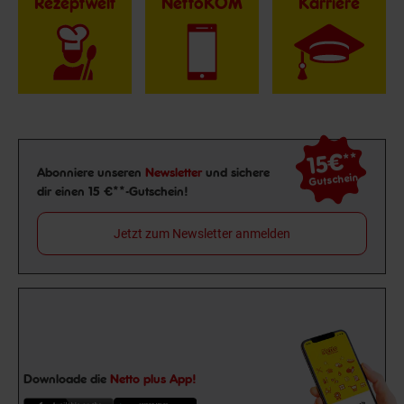
Rezeptwelt
NettoKOM
Karriere
15€
**
Newsletter Anmeldung
Abonniere unseren
Newsletter
und sichere
Gutschein
dir einen 15 €**-Gutschein!
Jetzt zum Newsletter anmelden
Downloade die
Netto plus App!