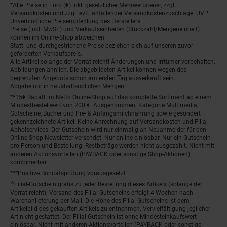
*Alle Preise in Euro (€) inkl. gesetzlicher Mehrwertsteuer, zzgl.
Fußnoten
Versandkosten
und zzgl. evtl. anfallender Versandkostenzuschläge. UVP:
Unverbindliche Preisempfehlung des Herstellers.
Preise (inkl. MwSt.) und Verkaufseinheiten (Stückzahl/Mengeneinheit)
können im Online-Shop abweichen.
Statt- und durchgestrichene Preise beziehen sich auf unseren zuvor
geforderten Verkaufspreis.
Alle Artikel solange der Vorrat reicht! Änderungen und Irrtümer vorbehalten.
Abbildungen ähnlich. Die abgebildeten Artikel können wegen des
begrenzten Angebots schon am ersten Tag ausverkauft sein.
Abgabe nur in haushaltsüblichen Mengen!
**15€ Rabatt im Netto Online-Shop auf das komplette Sortiment ab einem
Mindestbestellwert von 200 €. Ausgenommen: Kategorie Multimedia,
Gutscheine, Bücher und Pre- & Anfangsmilchnahrung sowie gesondert
gekennzeichnete Artikel. Keine Anrechnung auf Versandkosten und Filial-
Abholservices. Der Gutschein wird nur einmalig an Neuanmelder für den
Online-Shop-Newsletter versendet. Nur online einlösbar. Nur ein Gutschein
pro Person und Bestellung. Restbeträge werden nicht ausgezahlt. Nicht mit
anderen Aktionsvorteilen (PAYBACK oder sonstige Shop-Aktionen)
kombinierbar.
***Positive Bonitätsprüfung vorausgesetzt
²⁰Filial-Gutschein gratis zu jeder Bestellung dieses Artikels (solange der
Vorrat reicht). Versand des Filial-Gutscheins erfolgt 4 Wochen nach
Warenanlieferung per Mail. Die Höhe des Filial-Gutscheins ist dem
Artikelbild des gekauften Artikels zu entnehmen. Vervielfältigung jeglicher
Art nicht gestattet. Der Filial-Gutschein ist ohne Mindesteinkaufswert
einlösbar. Nicht mit anderen Aktionsvorteilen (PAYBACK oder sonstige