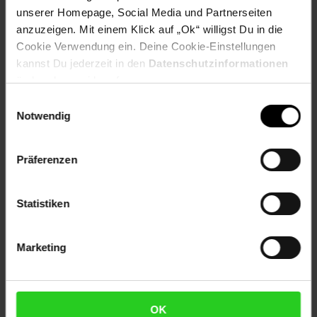
unserer Homepage, Social Media und Partnerseiten
Versandinformationen
anzuzeigen. Mit einem Klick auf „Ok“ willigst Du in die
Cookie Verwendung ein. Deine Cookie-Einstellungen
Herstellerinformationen
kannst Du jederzeit in den
Datenschutzinformationen
ändern bzw. widerrufen.
Einwilligungsauswahl
Fußzeile
Weitere Online-Angebote
Notwendig
Netto Reisen
TV-Shop
Weinwelt
Präferenzen
Statistiken
Marketing
Rezeptwelt
NettoKOM
Karriere
OK