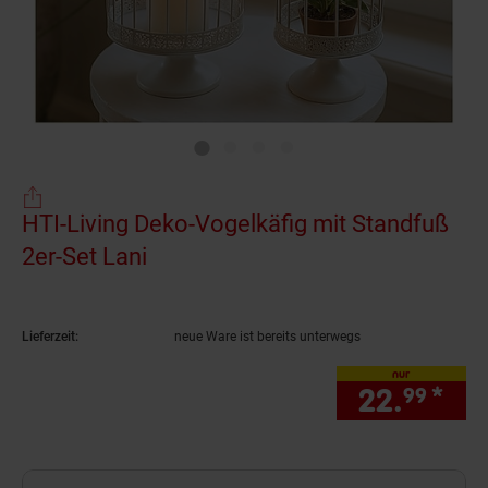
HTI-Living Deko-Vogelkäfig mit Standfuß
2er-Set Lani
(Produkt aktuell ausverkauft)
Lieferzeit:
neue Ware ist bereits unterwegs
nur
22.
*
nur
99