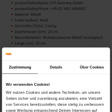
productSafetyName: HTI Germany GmbH
productSafetyPhone: +49 (0) 3431 6064831
Material: Metall
Farbe (außen): Weiß
Set-Größe (Teile): 2-teilig
Durchmesser (cm): 23 cm
Besonderheiten: Wohnaccessoire Metall nostalgisch
Länge (cm): 23 cm
Breite (cm): 23 cm
Höhe (cm): 52 cm
Stilrichtung: Nostalgisch
Tiefe (cm): 23 cm
Zustimmung
Details
Über Cookies
Zielgruppe: Erwachsene
Artikelnummer: 2275761000
Wir verwenden Cookies!
EAN: 4251312974749
Wir nutzen Cookies und andere Techniken, um unsere
Artikel gehört zur Kategorie:
Weitere Wohn-Deko
Seiten sicher und zuverlässig anzubieten, eine Vielzahl
von Services bereitzustellen, diese stetig zu verbessern
sowie Werbung entsprechend Deinen Interessen auf