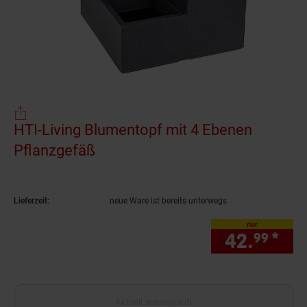
HTI-Living Blumentopf mit 4 Ebenen
Pflanzgefäß
(Produkt aktuell ausverkauft)
Lieferzeit:
neue Ware ist bereits unterwegs
nur
42.
*
nur
99
Aktuell ausverkauft