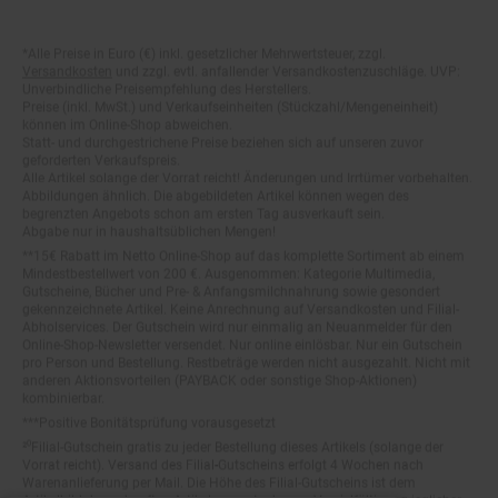
*Alle Preise in Euro (€) inkl. gesetzlicher Mehrwertsteuer, zzgl.
Fußnoten
Versandkosten
und zzgl. evtl. anfallender Versandkostenzuschläge. UVP:
Unverbindliche Preisempfehlung des Herstellers.
Preise (inkl. MwSt.) und Verkaufseinheiten (Stückzahl/Mengeneinheit)
können im Online-Shop abweichen.
Statt- und durchgestrichene Preise beziehen sich auf unseren zuvor
geforderten Verkaufspreis.
Alle Artikel solange der Vorrat reicht! Änderungen und Irrtümer vorbehalten.
Abbildungen ähnlich. Die abgebildeten Artikel können wegen des
begrenzten Angebots schon am ersten Tag ausverkauft sein.
Abgabe nur in haushaltsüblichen Mengen!
**15€ Rabatt im Netto Online-Shop auf das komplette Sortiment ab einem
Mindestbestellwert von 200 €. Ausgenommen: Kategorie Multimedia,
Gutscheine, Bücher und Pre- & Anfangsmilchnahrung sowie gesondert
gekennzeichnete Artikel. Keine Anrechnung auf Versandkosten und Filial-
Abholservices. Der Gutschein wird nur einmalig an Neuanmelder für den
Online-Shop-Newsletter versendet. Nur online einlösbar. Nur ein Gutschein
pro Person und Bestellung. Restbeträge werden nicht ausgezahlt. Nicht mit
anderen Aktionsvorteilen (PAYBACK oder sonstige Shop-Aktionen)
kombinierbar.
***Positive Bonitätsprüfung vorausgesetzt
²⁰Filial-Gutschein gratis zu jeder Bestellung dieses Artikels (solange der
Vorrat reicht). Versand des Filial-Gutscheins erfolgt 4 Wochen nach
Warenanlieferung per Mail. Die Höhe des Filial-Gutscheins ist dem
Artikelbild des gekauften Artikels zu entnehmen. Vervielfältigung jeglicher