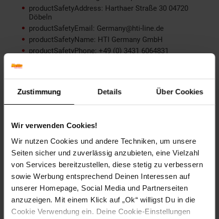
productSafetyAddress: Harthaer Straße 30 04720
Döbeln
productSafetyEmail: Germany@hti-line.de
productSafetyName: HTI Germany GmbH
productSafetyPhone: +49 (0) 3431 6064831
Material: Kunststoff
Farbe (außen): Grau
Set-Größe (Teile): 1-teilig
Zustimmung
Details
Über Cookies
Besonderheiten: Pflanztopf
Länge (cm): 40 cm
Maße: L/B/H 40 x 40 x 60 cm
Wir verwenden Cookies!
Breite (cm): 40 cm
Höhe (cm): 60 cm
Wir nutzen Cookies und andere Techniken, um unsere
Zielgruppe: Erwachsene
Seiten sicher und zuverlässig anzubieten, eine Vielzahl
von Services bereitzustellen, diese stetig zu verbessern
Artikelnummer: 2529005000
sowie Werbung entsprechend Deinen Interessen auf
EAN: 4251312986711
unserer Homepage, Social Media und Partnerseiten
Artikel gehört zur Kategorie:
Blumentöpfe & Pflanzgefäße
anzuzeigen. Mit einem Klick auf „Ok“ willigst Du in die
Cookie Verwendung ein. Deine Cookie-Einstellungen