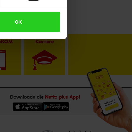
OK
toKOM
Karriere
Downloade die
Netto plus App!
Unsere