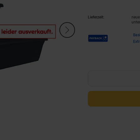
Lieferzeit:
neue 
unte
Payback Punkte
Bas
Ext