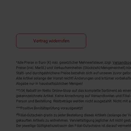
Vertrag widerrufen
Fußnoten
*Alle Preise in Euro (€) inkl. gesetzlicher Mehrwertsteuer, zzgl.
Versandkos
Preise (inkl. MwSt.) und Verkaufseinheiten (Stückzahl/Mengeneinheit) k
Statt- und durchgestrichene Preise beziehen sich auf unseren zuvor gefor
Alle Artikel solange der Vorrat reicht! Änderungen und Irrtümer vorbeha
Abgabe nur in haushaltsüblichen Mengen!
**15€ Rabatt im Netto Online-Shop auf das komplette Sortiment ab ein
gekennzeichnete Artikel. Keine Anrechnung auf Versandkosten und Filial-
Person und Bestellung. Restbeträge werden nicht ausgezahlt. Nicht mit 
***Positive Bonitätsprüfung vorausgesetzt
²⁰Filial-Gutschein gratis zu jeder Bestellung dieses Artikels (solange der
gekauften Artikels zu entnehmen. Vervielfältigung jeglicher Art nicht ge
Der jeweilige Gültigkeitszeitraum des Filial-Gutscheins ist darauf vermerkt