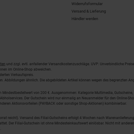
Widerrufsformular
Versand & Lieferung
Händler werden
ten
und zzgl. evtl. anfallender Versandkostenzuschläge. UVP: Unverbindliche Preis
önnen im Online-Shop abweichen.
derten Verkaufspreis.
lten. Abbildungen ähnlich. Die abgebildeten Artikel können wegen des begrenzten A
em Mindestbestellwert von 200 €. Ausgenommen: Kategorie Multimedia, Gutscheine
Abholservices. Der Gutschein wird nur einmalig an Neuanmelder für den Online-Shop
anderen Aktionsvorteilen (PAYBACK oder sonstige Shop-Aktionen) kombinierbar.
 Vorrat reicht). Versand des Filial-Gutscheins erfolgt 4 Wochen nach Warenanlieferung
stattet. Der Filial-Gutschein ist ohne Mindesteinkaufswert einlösbar. Nicht mit and
.