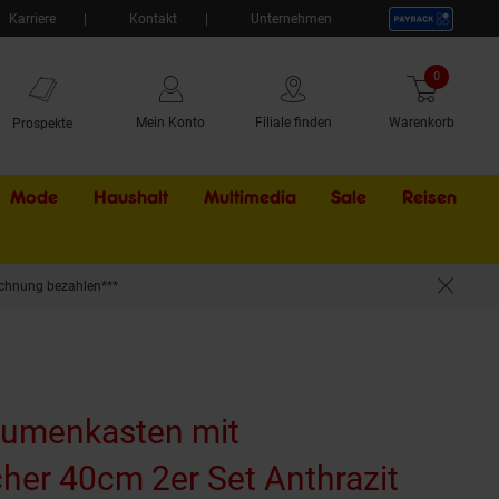
Karriere
Kontakt
Unternehmen
0
Artikel
Mein Konto
Filiale finden
Warenkorb
Prospekte
Mode
Haushalt
Multimedia
Sale
Externer Li
Reisen
chnung bezahlen***
it
Blumenkasten mit
her 40cm 2er Set Anthrazit
(Produ