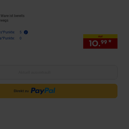
Ware ist bereits
rwegs
is°Punkte:
5
nur
ra°Punkte:
0
10.
*
nur 
99
Aktuell ausverkauft