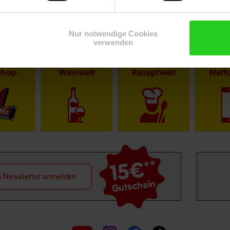
Nur notwendige Cookies
verwenden
Shop
Weinwelt
Rezeptwelt
Net
15€
**
m Newsletter anmelden
Gutschein
Folge