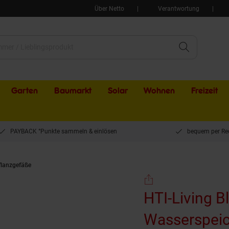
Über Netto
Verantwortung
Garten
Baumarkt
Solar
Wohnen
Freizeit
PAYBACK °Punkte sammeln & einlösen
bequem per Re
flanzgefäße
HTI-Living Blumenkasten mit Wasserspeicher 40cm 2er Set Anthraz
HTI-Living 
Wasserspeic