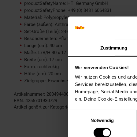
productSafetyName: HTI Germany GmbH
productSafetyPhone: +49 (0) 3431 6064831
Material: Polypropylen
Farbe (außen): Anthrazit
Set-Größe (Teile): 2-teilig
Besonderheiten: Pflanztopf Pflanzschale L/B/H 40 x 17
Länge (cm): 40 cm
Zustimmung
Maße: L/B/H 40 x 17 x 20 cm
Breite (cm): 17 cm
Form: rechteckig
Wir verwenden Cookies!
Höhe (cm): 20 cm
Wir nutzen Cookies und ander
Zielgruppe: Erwachsene
Services bereitzustellen, di
Homepage, Social Media und P
Artikelnummer: 2804944000
ein. Deine Cookie-Einstellun
EAN: 4255701930729
Artikel gehört zur Kategorie:
Blumentöpfe & Pflanzgefäße
Einwilligungsauswahl
Notwendig