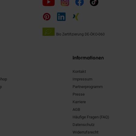
uns
auf
Bio Zertifizierung
DE-ÖKO-060
Unsere
Siegel
Informationen
Kontakt
Shop
Impressum
pp
Partnerprogramm
Presse
Karriere
AGB
Häufige Fragen (FAQ)
Datenschutz
Widerrufsrecht