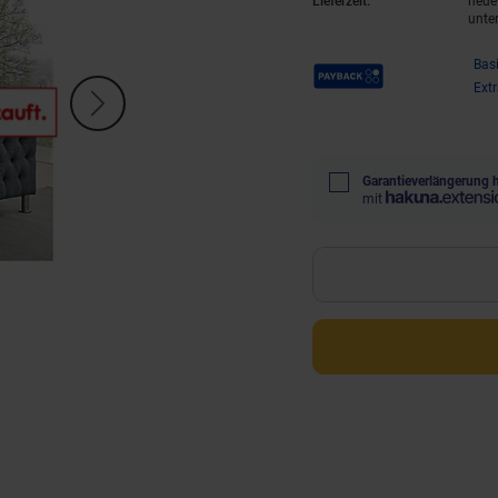
Lieferzeit:
neue 
unte
Payback Punkte
Bas
Ext
Garantieverlängerung 
mit