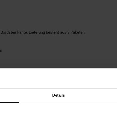
s Bordsteinkante, Lieferung besteht aus 3 Paketen
ln
Details