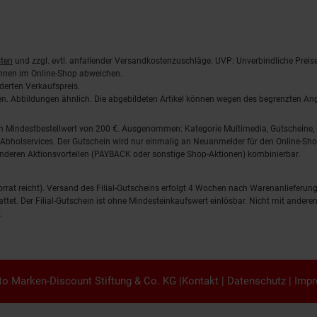
ten
und zzgl. evtl. anfallender Versandkostenzuschläge. UVP: Unverbindliche Preis
önnen im Online-Shop abweichen.
derten Verkaufspreis.
lten. Abbildungen ähnlich. Die abgebildeten Artikel können wegen des begrenzten A
em Mindestbestellwert von 200 €. Ausgenommen: Kategorie Multimedia, Gutscheine
Abholservices. Der Gutschein wird nur einmalig an Neuanmelder für den Online-Shop
anderen Aktionsvorteilen (PAYBACK oder sonstige Shop-Aktionen) kombinierbar.
 Vorrat reicht). Versand des Filial-Gutscheins erfolgt 4 Wochen nach Warenanlieferung
stattet. Der Filial-Gutschein ist ohne Mindesteinkaufswert einlösbar. Nicht mit and
.
o Marken-Discount Stiftung & Co. KG |
Kontakt
|
Datenschutz
|
Imp