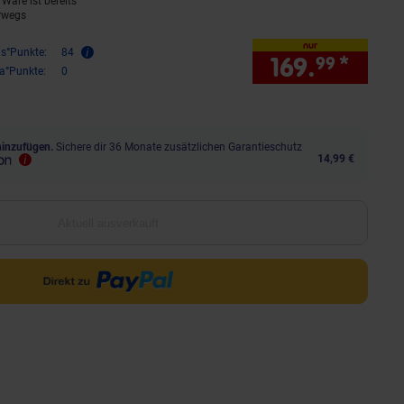
Ware ist bereits
rwegs
nur
is°Punkte:
84
169.
*
nur 
99
ra°Punkte:
0
hinzufügen.
Sichere dir 36 Monate zusätzlichen Garantieschutz
14,99 €
Aktuell ausverkauft