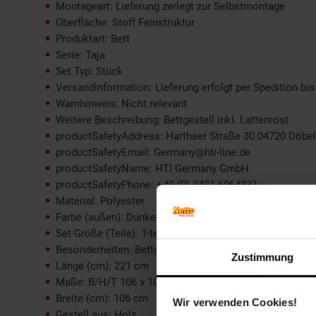
Montageart: Lieferung zerlegt zur Selbstmontage
Oberfläche: Stoff Feinstruktur
Produktart: Bett
Serie: Taja
Set Typ: Stück
Versandinformation: Lieferung erfolgt per Spedition bi
Warnhinweis: Nicht relevant
Weitere Beschreibung: Bettgestell inkl. Lattenrost
productSafetyAddress: Harthaer Straße 30 04720 Döbe
productSafetyEmail: Germany@hti-line.de
productSafetyName: HTI Germany GmbH
productSafetyPhone: +49 (0) 3431 6064831
Material: Polyester
Farbe (außen): Dunkelgrau
Set-Größe (Teile): 1-teilig
Besonderheiten: Bettgestell inkl. Lattenrost
Zustimmung
Länge (cm): 221 cm
Maße: B/H/T 106 x 102 x 221 cm
Breite (cm): 106 cm
Wir verwenden Cookies!
Gestell aus: Holz