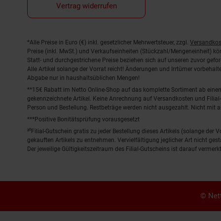
Vertrag widerrufen
Fußnoten
*Alle Preise in Euro (€) inkl. gesetzlicher Mehrwertsteuer, zzgl.
Versandkos
Preise (inkl. MwSt.) und Verkaufseinheiten (Stückzahl/Mengeneinheit) k
Statt- und durchgestrichene Preise beziehen sich auf unseren zuvor gefor
Alle Artikel solange der Vorrat reicht! Änderungen und Irrtümer vorbeha
Abgabe nur in haushaltsüblichen Mengen!
**15€ Rabatt im Netto Online-Shop auf das komplette Sortiment ab ein
gekennzeichnete Artikel. Keine Anrechnung auf Versandkosten und Filial-
Person und Bestellung. Restbeträge werden nicht ausgezahlt. Nicht mit 
***Positive Bonitätsprüfung vorausgesetzt
²⁰Filial-Gutschein gratis zu jeder Bestellung dieses Artikels (solange der
gekauften Artikels zu entnehmen. Vervielfältigung jeglicher Art nicht ge
Der jeweilige Gültigkeitszeitraum des Filial-Gutscheins ist darauf vermerkt
© Nett