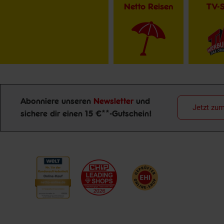
Netto Reisen
TV-
Abonniere unseren
Newsletter
und
Jetzt zu
sichere dir einen 15 €**-Gutschein!
Newsletter Anmeldung