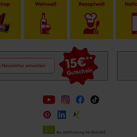
Shop
Weinwelt
Rezeptwelt
Net
15€
**
m Newsletter anmelden
Gutschein
Folge
uns
auf
Bio Zertifizierung
DE-ÖKO-060
Unsere