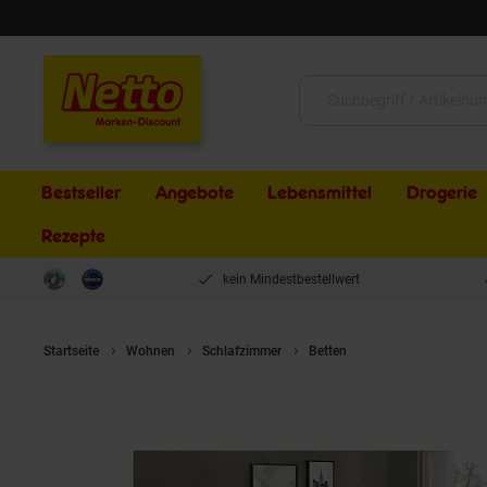
Schließen
Suche:
Bestseller
Angebote
Lebensmittel
Drogerie
Rezepte
kein Mindestbestellwert
Startseite
Wohnen
Schlafzimmer
Betten
HTI-Living Bett 90 