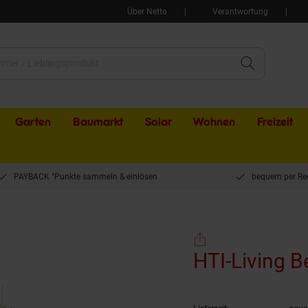
Über Netto
Verantwortung
Garten
Baumarkt
Solar
Wohnen
Freizeit
PAYBACK °Punkte sammeln & einlösen
bequem per Re
x 200 cm Taja
HTI-Living B