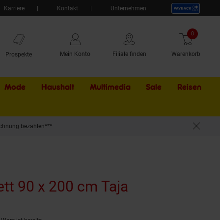
Karriere
Kontakt
Unternehmen
0
Artikel
Mein Konto
Filiale finden
Warenkorb
Prospekte
Mode
Haushalt
Multimedia
Sale
Externer Li
Reisen
chnung bezahlen***
ett 90 x 200 cm Taja
(Produkt aktue