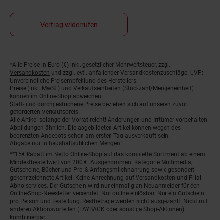
Vertrag widerrufen
*Alle Preise in Euro (€) inkl. gesetzlicher Mehrwertsteuer, zzgl.
Fußnoten
Versandkosten
und zzgl. evtl. anfallender Versandkostenzuschläge. UVP:
Unverbindliche Preisempfehlung des Herstellers.
Preise (inkl. MwSt.) und Verkaufseinheiten (Stückzahl/Mengeneinheit)
können im Online-Shop abweichen.
Statt- und durchgestrichene Preise beziehen sich auf unseren zuvor
geforderten Verkaufspreis.
Alle Artikel solange der Vorrat reicht! Änderungen und Irrtümer vorbehalten.
Abbildungen ähnlich. Die abgebildeten Artikel können wegen des
begrenzten Angebots schon am ersten Tag ausverkauft sein.
Abgabe nur in haushaltsüblichen Mengen!
**15€ Rabatt im Netto Online-Shop auf das komplette Sortiment ab einem
Mindestbestellwert von 200 €. Ausgenommen: Kategorie Multimedia,
Gutscheine, Bücher und Pre- & Anfangsmilchnahrung sowie gesondert
gekennzeichnete Artikel. Keine Anrechnung auf Versandkosten und Filial-
Abholservices. Der Gutschein wird nur einmalig an Neuanmelder für den
Online-Shop-Newsletter versendet. Nur online einlösbar. Nur ein Gutschein
pro Person und Bestellung. Restbeträge werden nicht ausgezahlt. Nicht mit
anderen Aktionsvorteilen (PAYBACK oder sonstige Shop-Aktionen)
kombinierbar.