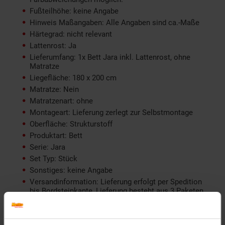
Fußteilhöhe: keine Angabe
Hinweis Maßangaben: Alle Angaben sind ca.-Maße
Härtegrad: nicht relevant
Lattenrost: Ja
Lieferumfang: 1x Bett Jara inkl. Lattenrost, ohne
Matratze
Liegefläche: 180 x 200 cm
Matratze: Nein
Matratzenart: ohne
Montageart: Lieferung zerlegt zur Selbstmontage
Oberfläche: Strukturstoff
Produktart: Bett
Serie: Jara
Set Typ: Stück
Sonstiges: keine Angabe
Versandinformation: Lieferung erfolgt per Spedition
bis Bordsteinkante, Lieferung besteht aus 3 Paketen
Warnhinweis: Nicht relevant
Weitere Beschreibung: Bettgestell inkl. Lattenrost