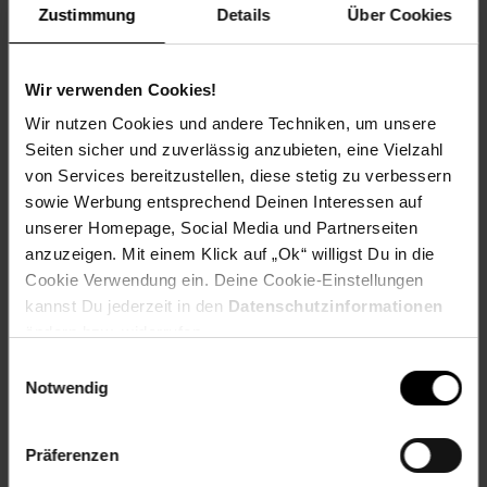
productSafetyAddress: Harthaer Straße 30 04720
Zustimmung
Details
Über Cookies
Döbeln
productSafetyEmail: Germany@hti-line.de
productSafetyName: HTI Germany GmbH
Wir verwenden Cookies!
productSafetyPhone: +49 (0) 3431 6064831
Material: Polyester
Wir nutzen Cookies und andere Techniken, um unsere
Farbe (außen): Grau
Seiten sicher und zuverlässig anzubieten, eine Vielzahl
Set-Größe (Teile): 1-teilig
von Services bereitzustellen, diese stetig zu verbessern
Besonderheiten: Bettgestell inkl. Lattenrost
sowie Werbung entsprechend Deinen Interessen auf
Länge (cm): 210 cm
unserer Homepage, Social Media und Partnerseiten
Maße: B/H/T 191 x 100,5 x 210 cm
anzuzeigen. Mit einem Klick auf „Ok“ willigst Du in die
Breite (cm): 191 cm
Cookie Verwendung ein. Deine Cookie-Einstellungen
Gestell aus: Holz
kannst Du jederzeit in den
Datenschutzinformationen
Gewicht: 80 kg
ändern bzw. widerrufen.
Höhe (cm): 100,5 cm
Einwilligungsauswahl
Material Bezugsstoff: 100% Polyester
Notwendig
Pflegehinweis: keine Angabe
Tiefe (cm): 210 cm
Zielgruppe: Erwachsene
Präferenzen