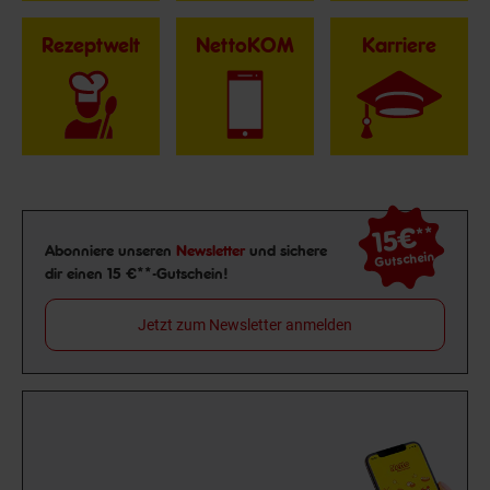
Rezeptwelt
NettoKOM
Karriere
15€
**
Newsletter Anmeldung
Abonniere unseren
Newsletter
und sichere
Gutschein
dir einen 15 €**-Gutschein!
Jetzt zum Newsletter anmelden