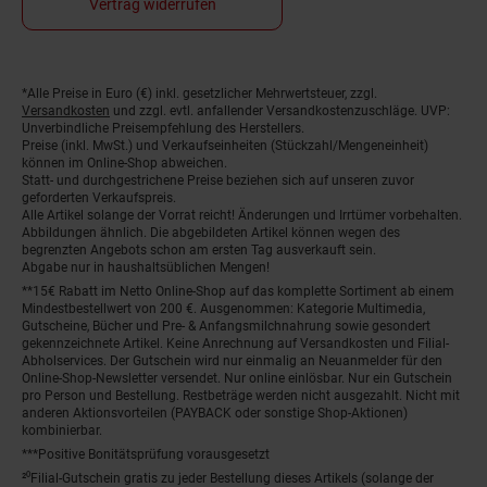
Vertrag widerrufen
*Alle Preise in Euro (€) inkl. gesetzlicher Mehrwertsteuer, zzgl.
Fußnoten
Versandkosten
und zzgl. evtl. anfallender Versandkostenzuschläge. UVP:
Unverbindliche Preisempfehlung des Herstellers.
Preise (inkl. MwSt.) und Verkaufseinheiten (Stückzahl/Mengeneinheit)
können im Online-Shop abweichen.
Statt- und durchgestrichene Preise beziehen sich auf unseren zuvor
geforderten Verkaufspreis.
Alle Artikel solange der Vorrat reicht! Änderungen und Irrtümer vorbehalten.
Abbildungen ähnlich. Die abgebildeten Artikel können wegen des
begrenzten Angebots schon am ersten Tag ausverkauft sein.
Abgabe nur in haushaltsüblichen Mengen!
**15€ Rabatt im Netto Online-Shop auf das komplette Sortiment ab einem
Mindestbestellwert von 200 €. Ausgenommen: Kategorie Multimedia,
Gutscheine, Bücher und Pre- & Anfangsmilchnahrung sowie gesondert
gekennzeichnete Artikel. Keine Anrechnung auf Versandkosten und Filial-
Abholservices. Der Gutschein wird nur einmalig an Neuanmelder für den
Online-Shop-Newsletter versendet. Nur online einlösbar. Nur ein Gutschein
pro Person und Bestellung. Restbeträge werden nicht ausgezahlt. Nicht mit
anderen Aktionsvorteilen (PAYBACK oder sonstige Shop-Aktionen)
kombinierbar.
***Positive Bonitätsprüfung vorausgesetzt
²⁰Filial-Gutschein gratis zu jeder Bestellung dieses Artikels (solange der