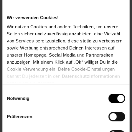
productSafetyName: HTI Germany GmbH
productSafetyPhone: +49 (0) 3431 6064831
Wir verwenden Cookies!
Material: Polyester
Farbe (außen): Grau
Wir nutzen Cookies und andere Techniken, um unsere
Set-Größe (Teile): 1-teilig
Seiten sicher und zuverlässig anzubieten, eine Vielzahl
Besonderheiten: Bettgestell inkl. Lattenrost
von Services bereitzustellen, diese stetig zu verbessern
Länge (cm): 235 cm
sowie Werbung entsprechend Deinen Interessen auf
Maße: B/H/T 160,5 x 130 x 235 cm
unserer Homepage, Social Media und Partnerseiten
Breite (cm): 160,5 cm
anzuzeigen. Mit einem Klick auf „Ok“ willigst Du in die
Gestell aus: Holz
Cookie Verwendung ein. Deine Cookie-Einstellungen
Gewicht: 70 kg
kannst Du jederzeit in den
Datenschutzinformationen
Höhe (cm): 130 cm
ändern bzw. widerrufen.
Material Bezugsstoff: 100% Polyester
Einwilligungsauswahl
Pflegehinweis: keine Angabe
Notwendig
Tiefe (cm): 235 cm
Zielgruppe: Erwachsene
Präferenzen
Artikelnummer: 2276675000
EAN: 4251312975425