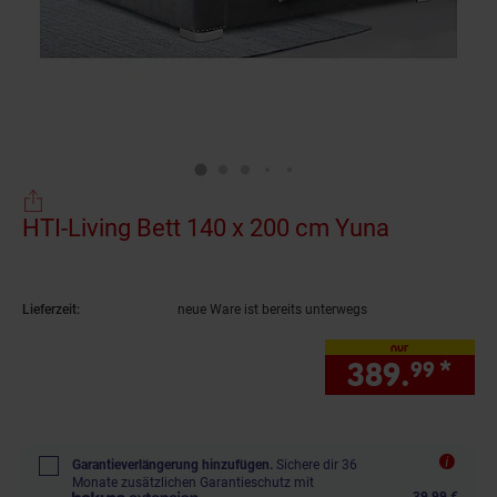
HTI-Living Bett 140 x 200 cm Yuna
(Produkt a
Lieferzeit:
neue Ware ist bereits unterwegs
nur
389.
*
nur
99
Garantieverlängerung hinzufügen.
Sichere dir 36
Monate zusätzlichen Garantieschutz mit
39,99 €