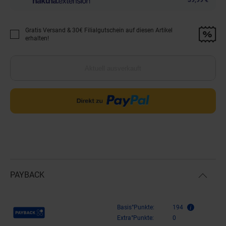
Gratis Versand & 30€ Filialgutschein auf diesen Artikel
Promotion "Gratis Versand &amp; 30€ Filialgutschein auf diesen Artikel 
erhalten!
Aktuell ausverkauft
PAYBACK
Payback Punkte
Basis°Punkte:
194
Extra°Punkte:
0