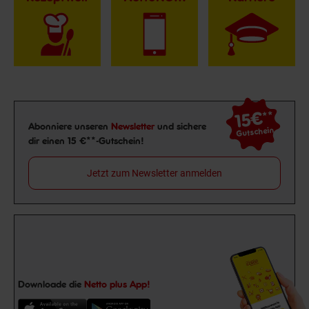
15€
**
Newsletter Anmeldung
Abonniere unseren
Newsletter
und sichere
Gutschein
dir einen 15 €**-Gutschein!
Jetzt zum Newsletter anmelden
Downloade die
Netto plus App!