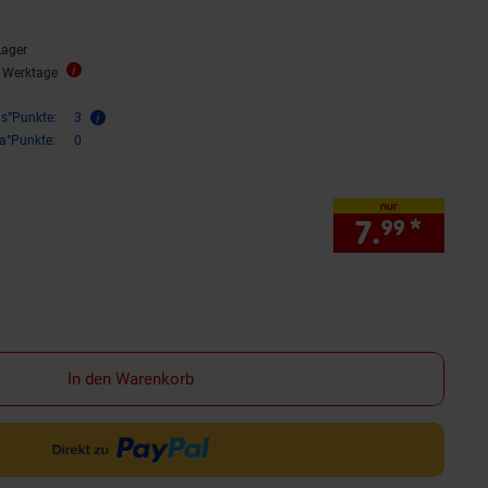
Lager
3 Werktage
is°Punkte:
3
ra°Punkte:
0
nur
7.
*
nur 7
99
In den Warenkorb