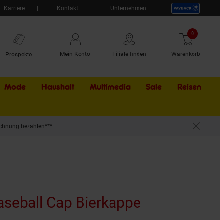
Karriere
Kontakt
Unternehmen
0
Artikel
Mein Konto
Filiale finden
Warenkorb
Prospekte
Mode
Haushalt
Multimedia
Sale
Externer Li
Reisen
chnung bezahlen***
aseball Cap Bierkappe