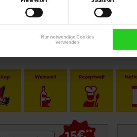
Präferenzen
Statistiken
Nur notwendige Cookies
verwenden
Shop
Weinwelt
Rezeptwelt
Net
15€
**