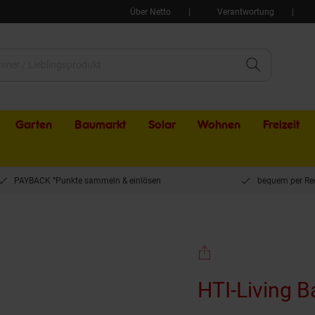
Über Netto
Verantwortung
Garten
Baumarkt
Solar
Wohnen
Freizeit
PAYBACK °Punkte sammeln & einlösen
bequem per Re
Living Baseball Cap Bierkappe
HTI-Living B