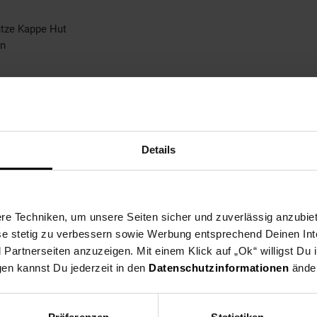
ütze Kappe Hut
ln
Details
appe Hut
e Techniken, um unsere Seiten sicher und zuverlässig anzubiet
ese stetig zu verbessern sowie Werbung entsprechend Deinen In
artnerseiten anzuzeigen. Mit einem Klick auf „Ok“ willigst Du
gen kannst Du jederzeit in den
Datenschutzinformationen
änder