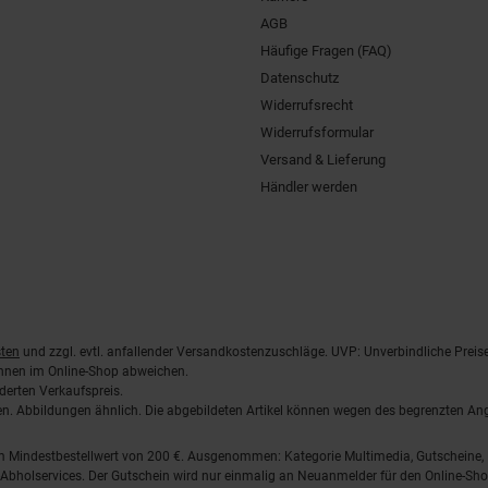
AGB
Häufige Fragen (FAQ)
Datenschutz
Widerrufsrecht
Widerrufsformular
Versand & Lieferung
Händler werden
ten
und zzgl. evtl. anfallender Versandkostenzuschläge. UVP: Unverbindliche Preis
önnen im Online-Shop abweichen.
derten Verkaufspreis.
lten. Abbildungen ähnlich. Die abgebildeten Artikel können wegen des begrenzten A
em Mindestbestellwert von 200 €. Ausgenommen: Kategorie Multimedia, Gutscheine
Abholservices. Der Gutschein wird nur einmalig an Neuanmelder für den Online-Shop