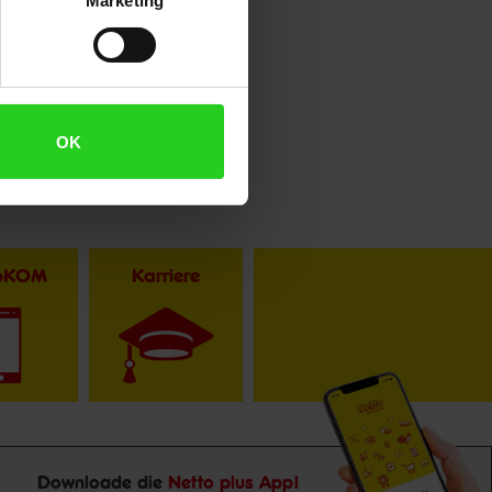
Marketing
OK
toKOM
Karriere
Downloade die
Netto plus App!