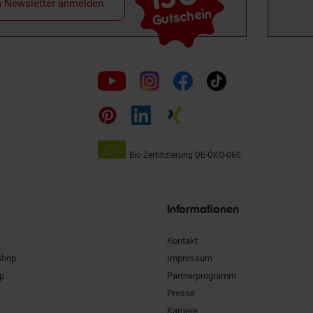
m Newsletter anmelden
Gutschein
Folge
uns
auf
Bio Zertifizierung
DE-ÖKO-060
Unsere
Siegel
Informationen
Kontakt
Shop
Impressum
pp
Partnerprogramm
Presse
Karriere