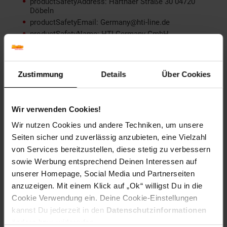
productSafetyAddress: Harthaer Straße 30 04720
Döbeln
productSafetyEmail: Germany@hti-line.de
productSafetyName: HTI Germany GmbH
productSafetyPhone: +49 (0) 3431 6064831
Material: Bambus, Metall
Farbe (außen): Braun
Zustimmung
Details
Über Cookies
Länge (cm): 70 cm
Breite (cm): 22 cm
Höhe (cm): 4 cm
Wir verwenden Cookies!
Zielgruppe: Erwachsene
Wir nutzen Cookies und andere Techniken, um unsere
Seiten sicher und zuverlässig anzubieten, eine Vielzahl
Artikelnummer: 2205901000
EAN: 4250648958843
von Services bereitzustellen, diese stetig zu verbessern
Artikel gehört zur Kategorie:
Weiteres Bad-Zubehör
sowie Werbung entsprechend Deinen Interessen auf
unserer Homepage, Social Media und Partnerseiten
anzuzeigen. Mit einem Klick auf „Ok“ willigst Du in die
Cookie Verwendung ein. Deine Cookie-Einstellungen
Versandinformationen
kannst Du jederzeit in den
Datenschutzinformationen
ändern bzw. widerrufen.