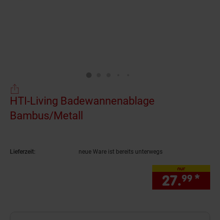
HTI-Living Badewannenablage
Bambus/Metall
(Produkt aktuell ausverkauft
Lieferzeit:
neue Ware ist bereits unterwegs
nur
27.
*
nur
99