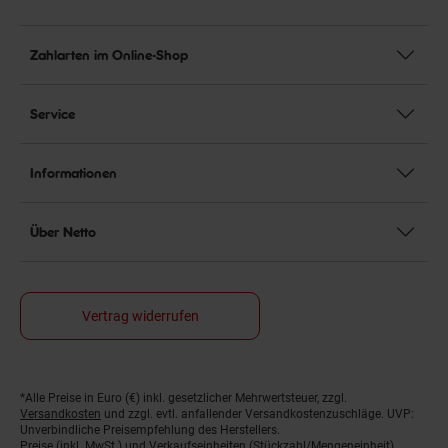
Zahlarten im Online-Shop
Service
Informationen
Über Netto
Vertrag widerrufen
*Alle Preise in Euro (€) inkl. gesetzlicher Mehrwertsteuer, zzgl.
Fußnoten
Versandkosten
und zzgl. evtl. anfallender Versandkostenzuschläge. UVP:
Unverbindliche Preisempfehlung des Herstellers.
Preise (inkl. MwSt.) und Verkaufseinheiten (Stückzahl/Mengeneinheit)