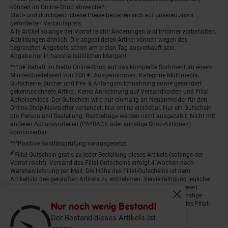
können im Online-Shop abweichen.
Statt- und durchgestrichene Preise beziehen sich auf unseren zuvor
geforderten Verkaufspreis.
Alle Artikel solange der Vorrat reicht! Änderungen und Irrtümer vorbehalten.
Abbildungen ähnlich. Die abgebildeten Artikel können wegen des
begrenzten Angebots schon am ersten Tag ausverkauft sein.
Abgabe nur in haushaltsüblichen Mengen!
**15€ Rabatt im Netto Online-Shop auf das komplette Sortiment ab einem
Mindestbestellwert von 200 €. Ausgenommen: Kategorie Multimedia,
Gutscheine, Bücher und Pre- & Anfangsmilchnahrung sowie gesondert
gekennzeichnete Artikel. Keine Anrechnung auf Versandkosten und Filial-
Abholservices. Der Gutschein wird nur einmalig an Neuanmelder für den
Online-Shop-Newsletter versendet. Nur online einlösbar. Nur ein Gutschein
pro Person und Bestellung. Restbeträge werden nicht ausgezahlt. Nicht mit
anderen Aktionsvorteilen (PAYBACK oder sonstige Shop-Aktionen)
kombinierbar.
***Positive Bonitätsprüfung vorausgesetzt
²⁰Filial-Gutschein gratis zu jeder Bestellung dieses Artikels (solange der
Vorrat reicht). Versand des Filial-Gutscheins erfolgt 4 Wochen nach
Warenanlieferung per Mail. Die Höhe des Filial-Gutscheins ist dem
Artikelbild des gekauften Artikels zu entnehmen. Vervielfältigung jeglicher
Art nicht gestattet. Der Filial-Gutschein ist ohne Mindesteinkaufswert
einlösbar. Nicht mit anderen Aktionsvorteilen (PAYBACK oder sonstige
Fenster schliess
Shop-Aktionen) kombinierbar. Der jeweilige Gültigkeitszeitraum des Filial-
Nur noch wenig Bestand!
Gutscheins ist darauf vermerkt.
Der Bestand dieses Artikels ist