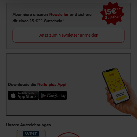
15€
**
Newsletter Anmeldung
Abonniere unseren
Newsletter
und sichere
Gutschein
dir einen 15 €**-Gutschein!
Jetzt zum Newsletter anmelden
Downloade die
Netto plus App!
Unsere Auszeichnungen