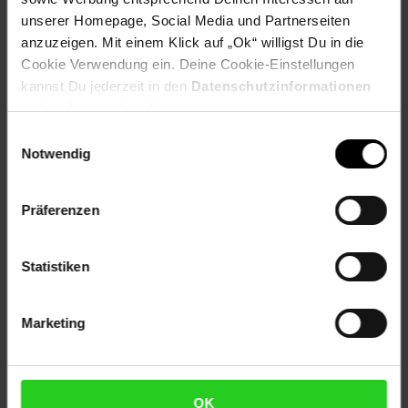
unserer Homepage, Social Media und Partnerseiten
Artikelnummer: 2203245000
anzuzeigen. Mit einem Klick auf „Ok“ willigst Du in die
EAN: 4251312934033
Cookie Verwendung ein. Deine Cookie-Einstellungen
Artikel gehört zur Kategorie:
Garderoben
kannst Du jederzeit in den
Datenschutzinformationen
ändern bzw. widerrufen.
Einwilligungsauswahl
Notwendig
Versandinformationen
Präferenzen
Herstellerinformationen
Statistiken
Marketing
Fußzeile
Weitere Online-Angebote
Netto Reisen
TV-Shop
Weinwelt
OK