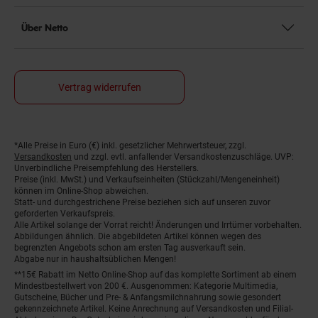
Über Netto
Vertrag widerrufen
*Alle Preise in Euro (€) inkl. gesetzlicher Mehrwertsteuer, zzgl.
Fußnoten
Versandkosten
und zzgl. evtl. anfallender Versandkostenzuschläge. UVP:
Unverbindliche Preisempfehlung des Herstellers.
Preise (inkl. MwSt.) und Verkaufseinheiten (Stückzahl/Mengeneinheit)
können im Online-Shop abweichen.
Statt- und durchgestrichene Preise beziehen sich auf unseren zuvor
geforderten Verkaufspreis.
Alle Artikel solange der Vorrat reicht! Änderungen und Irrtümer vorbehalten.
Abbildungen ähnlich. Die abgebildeten Artikel können wegen des
begrenzten Angebots schon am ersten Tag ausverkauft sein.
Abgabe nur in haushaltsüblichen Mengen!
**15€ Rabatt im Netto Online-Shop auf das komplette Sortiment ab einem
Mindestbestellwert von 200 €. Ausgenommen: Kategorie Multimedia,
Gutscheine, Bücher und Pre- & Anfangsmilchnahrung sowie gesondert
gekennzeichnete Artikel. Keine Anrechnung auf Versandkosten und Filial-