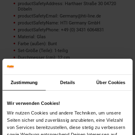
productSafetyAddress: Harthaer Straße 30 04720
Döbeln
productSafetyEmail: Germany@hti-line.de
productSafetyName: HTI Germany GmbH
productSafetyPhone: +49 (0) 3431 6064831
Material: Glas
Farbe (außen): Bunt
Set-Größe (Teile): 1-teilig
Durchmesser (cm): 12 cm
Besonderheiten: Handtuchhaken Handtuchhalter
Länge (cm): 12 cm
Breite (cm): 12 cm
Zustimmung
Details
Über Cookies
Form: quadratisch
Geeignet für: Flur
Gewicht: keine Angabe
Wir verwenden Cookies!
Höhe (cm): 12 cm
Wir nutzen Cookies und andere Techniken, um unsere
Motiv: Badewanne
Stilrichtung: Nostalgisch
Seiten sicher und zuverlässig anzubieten, eine Vielzahl
Tiefe (cm): 5 cm
von Services bereitzustellen, diese stetig zu verbessern
Zielgruppe: Erwachsene
sowie Werbung entsprechend Deinen Interessen auf